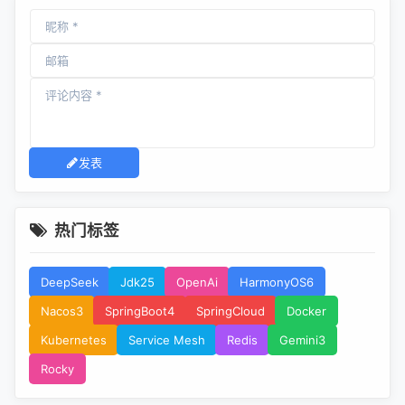
发表
热门标签
DeepSeek
Jdk25
OpenAi
HarmonyOS6
Nacos3
SpringBoot4
SpringCloud
Docker
Kubernetes
Service Mesh
Redis
Gemini3
Rocky