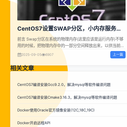
CentOS7设置SWAP分区，小内存服务器
的救世主
前言 Swap分区在系统的物理内存(这里应该是运行内存)不够
用的时候，把物理内存中的一部分空间释放出来，以供当前运
行的程序使用。那些被释放的空间可能来自一些很长时间没有
上一篇
2025-09-05
6907
什么操作的程序，这些被释放的空间被临时保存到Swap分区
中，等到那些程序要运行时，再从Swap分区中恢复保存的数
相关文章
据到内存中。 设置 1.添加SWAP分区 sh 复制代码 cd /
&amp;&amp; dd if=/dev/zero of=swapfile bs=1024
count=4194304 chmod 600 /swapfile &amp;&amp;
CentOS7编译安装Gcc9.2.0，解决mysql等软件编译问题
mkswap /swapfile swapon /swapfile ...
CentOS7编译安装Cmake3.16.3，解决mysql等软件编译问题
Docker使用Oracle官方镜像安装(12C,18C,19C)
Docker开启远程API