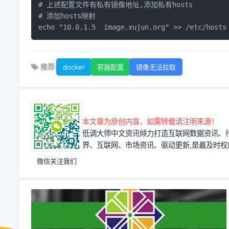
# 上述配置文件有私有镜像地址,添加私有hosts
# 添加hosts映射
echo
"10.0.1.5  image.xujun.org"
 >> /etc/hosts
推荐:
docker
容器配置
镜像无法拉取
本文章为原创内容，如需转载请注明来源！
低调大师中文资讯倾力打造互联网数据资讯、
界、互联网、市场资讯、驱动更新,是最及时
微信关注我们