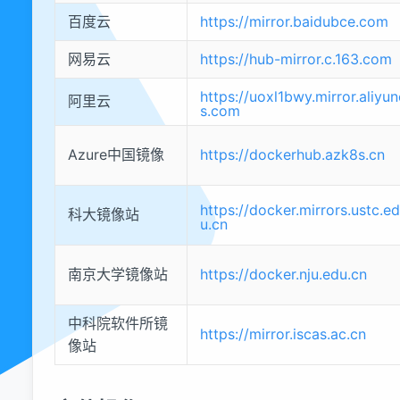
百度云
https://mirror.baidubce.com
网易云
https://hub-mirror.c.163.com
https://uoxl1bwy.mirror.aliyun
阿里云
s.com
Azure中国镜像
https://dockerhub.azk8s.cn
https://docker.mirrors.ustc.ed
科大镜像站
u.cn
南京大学镜像站
https://docker.nju.edu.cn
中科院软件所镜
https://mirror.iscas.ac.cn
像站