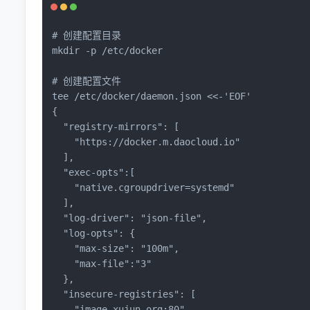
# 创建配置目录
mkdir
 -p /etc/docker

# 创建配置文件
tee
 /etc/docker/daemon.json <<-
'EOF'
{

"registry-mirrors"
: [

"https://docker.m.daocloud.io"
  ],

"exec-opts"
:[

"native.cgroupdriver=systemd"
  ],

"log-driver"
: 
"json-file"
,

"log-opts"
: {

"max-size"
: 
"100m"
,

"max-file"
:
"3"
  },

"insecure-registries"
: [

"image.xujun.org:80"