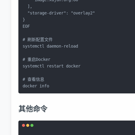
  ],

"storage-driver"
: 
"overlay2"
}

EOF

# 刷新配置文件
systemctl daemon-reload

# 重启Docker
systemctl restart docker

# 查看信息
docker info
其他命令