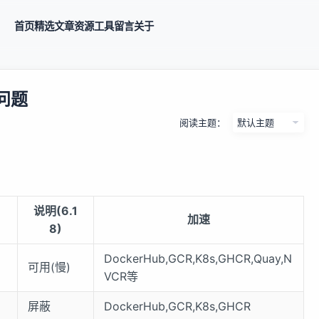
首页
精选
文章
资源
工具
留言
关于
问题
阅读主题：
说明(6.1
加速
8)
DockerHub,GCR,K8s,GHCR,Quay,N
可用(慢)
VCR等
屏蔽
DockerHub,GCR,K8s,GHCR