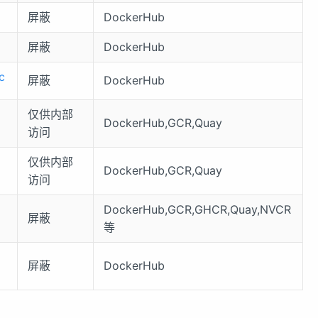
屏蔽
DockerHub
屏蔽
DockerHub
c
屏蔽
DockerHub
仅供内部
DockerHub,GCR,Quay
访问
仅供内部
DockerHub,GCR,Quay
访问
DockerHub,GCR,GHCR,Quay,NVCR
屏蔽
等
屏蔽
DockerHub