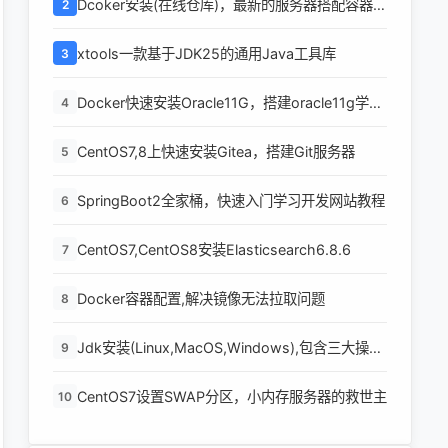
Dcoker安装(在线仓库)，最新的服务器搭配容器使
2
用
xtools一款基于JDK25的通用Java工具库
3
Docker快速安装Oracle11G，搭建oracle11g学习
4
环境
CentOS7,8上快速安装Gitea，搭建Git服务器
5
SpringBoot2全家桶，快速入门学习开发网站教程
6
CentOS7,CentOS8安装Elasticsearch6.8.6
7
Docker容器配置,解决镜像无法拉取问题
8
Jdk安装(Linux,MacOS,Windows),包含三大操作
9
系统的最全安装
CentOS7设置SWAP分区，小内存服务器的救世主
10