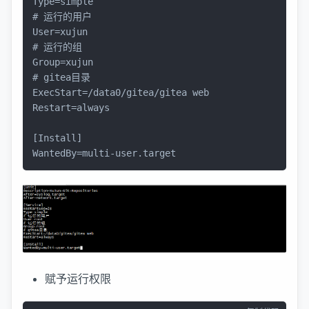
# 运行的用户
# 运行的组
# gitea目录
ExecStart=/data0/gitea/gitea web

Restart=always

[Install]

WantedBy=multi-user.target
赋予运行权限