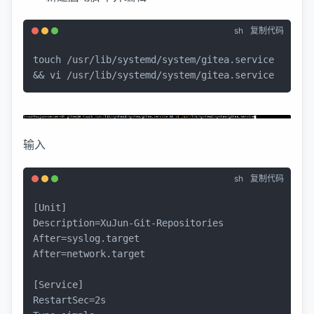
sh
复制代码
touch
 /usr/lib/systemd/system/gitea.service 
&& vi /usr/lib/systemd/system/gitea.service
输入
sh
复制代码
[Unit]

Description=XuJun-Git-Repositories

After=syslog.target

After=network.target

[Service]

RestartSec=2s
