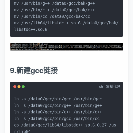
mv
mv
mv
mv
 /usr/lib64/libstdc++.so.6 /data0/gcc/bak/
libstdc++.so.6
9.新建gcc链接
sh
复制代码
ln
ln
ln
ln
cp
 /data0/gcc/lib64/libstdc++.so.6.0.27 /us