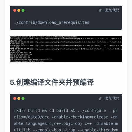
sh
复制代码
./contrib/download_prerequisites
5.创建编译文件夹并预编译
sh
复制代码
mkdir
 build && 
cd
 build && ../configure --pr
efix=/data0/gcc -enable-checking=release -en
able-languages=c,c++,objc,obj-c++ -disable-m
ultilib --enable-bootstrap --enable-threads=