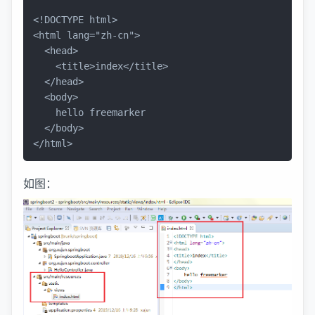
<!DOCTYPE 
html
>
<
html
lang
=
"zh-cn"
>
<
head
>
<
title
>
index
</
title
>
</
head
>
<
body
>
  	hello freemarker

</
body
>
</
html
>
如图：