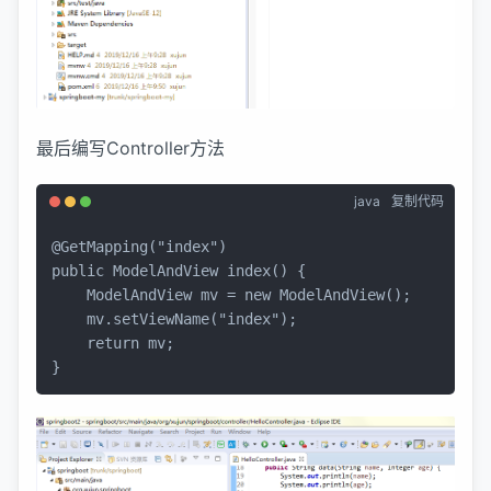
最后编写Controller方法
java
复制代码
@GetMapping("index")
public
 ModelAndView 
index
()
 {

ModelAndView
mv
=
new
ModelAndView
();

    mv.setViewName(
"index"
);

return
 mv;

}