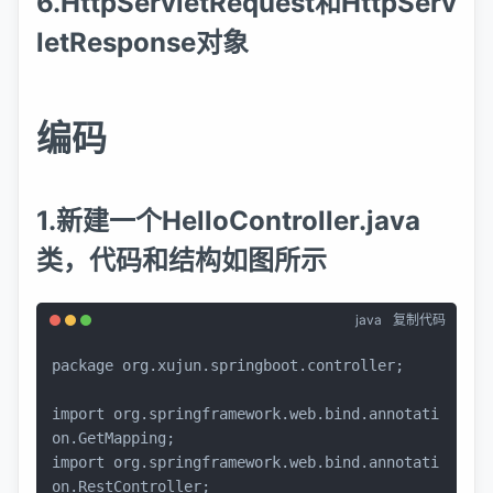
6.HttpServletRequest和HttpServ
letResponse对象
编码
1.新建一个HelloController.java
类，代码和结构如图所示
java
复制代码
package
 org.xujun.springboot.controller;

import
 org.springframework.web.bind.annotati
import
 org.springframework.web.bind.annotati
on.RestController;
