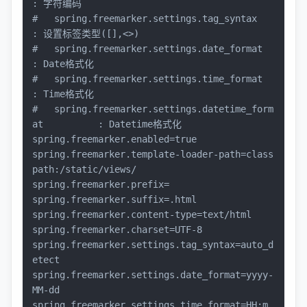
: 字符编码
#   spring.freemarker.settings.tag_syntax               
: 设置标签类型([],<>)
#   spring.freemarker.settings.date_format              
: Date格式化
#   spring.freemarker.settings.time_format              
: Time格式化
#   spring.freemarker.settings.datetime_form
at          : Datetime格式化
spring.freemarker.enabled=
true
spring.freemarker.template-loader-path=class
path:/static/views/

spring.freemarker.prefix=

spring.freemarker.suffix=.html

spring.freemarker.content-type=text/html

spring.freemarker.charset=UTF-8

spring.freemarker.settings.tag_syntax=auto_d
etect

spring.freemarker.settings.date_format=yyyy-
MM-
dd
spring.freemarker.settings.time_format=HH:m