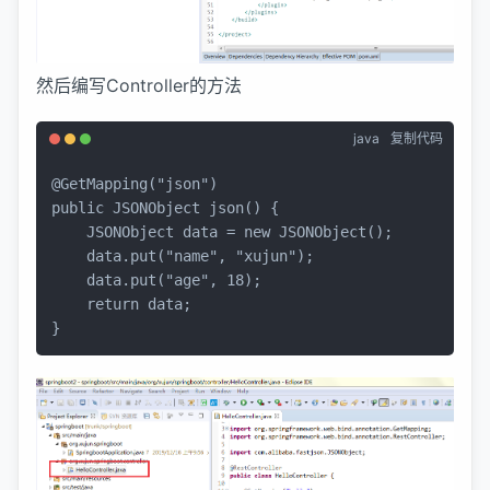
然后编写Controller的方法
java
复制代码
@GetMapping("json")
public
 JSONObject 
json
()
 {

JSONObject
data
=
new
JSONObject
();

    data.put(
"name"
, 
"xujun"
);

    data.put(
"age"
, 
18
);

return
 data;

}