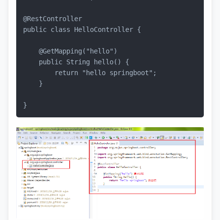
@RestController
public
class
HelloController
 {

@GetMapping("hello")
public
 String 
hello
()
 {

return
"hello springboot"
;

    }

}