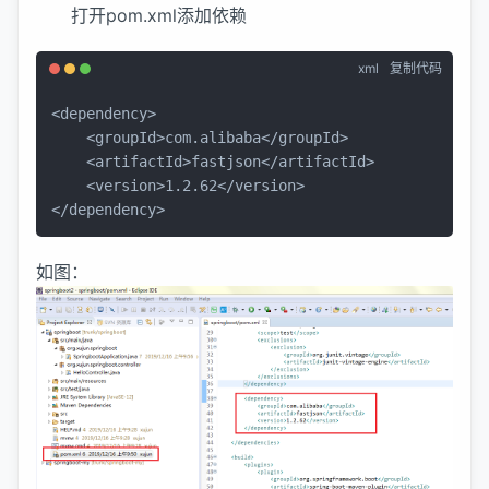
打开pom.xml添加依赖
xml
复制代码
<
dependency
>
<
groupId
>
com.alibaba
</
groupId
>
<
artifactId
>
fastjson
</
artifactId
>
<
version
>
1.2.62
</
version
>
</
dependency
>
如图：