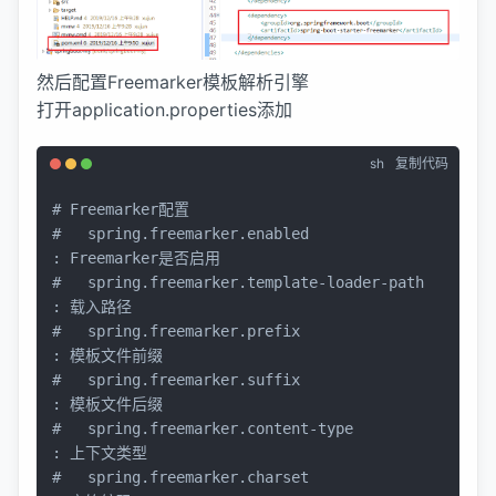
然后配置Freemarker模板解析引擎
打开application.properties添加
sh
复制代码
# Freemarker配置
#   spring.freemarker.enabled                           
: Freemarker是否启用
#   spring.freemarker.template-loader-path              
: 载入路径
#   spring.freemarker.prefix                            
: 模板文件前缀
#   spring.freemarker.suffix                            
: 模板文件后缀
#   spring.freemarker.content-type                      
: 上下文类型
#   spring.freemarker.charset                           