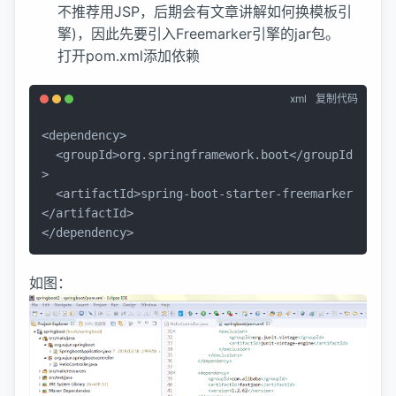
不推荐用JSP，后期会有文章讲解如何换模板引
擎)，因此先要引入Freemarker引擎的jar包。
打开pom.xml添加依赖
xml
复制代码
<
dependency
>
<
groupId
>
org.springframework.boot
</
groupId
>
<
artifactId
>
spring-boot-starter-freemarker
</
artifactId
>
</
dependency
>
如图：