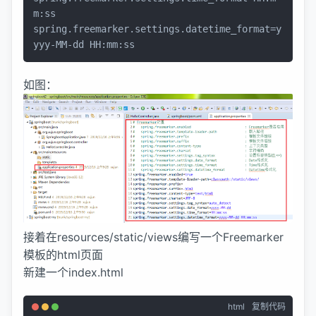
m:ss

spring.freemarker.settings.datetime_format=y
yyy-MM-
dd
 HH:mm:ss
如图：
接着在resources/static/views编写一个Freemarker
模板的html页面
新建一个index.html
html
复制代码