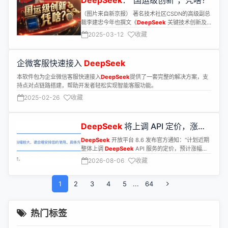
DeepSeek
：“国运级创新”，凭啥？
（图片来自新京报） 著名技术社区CSDN的高级副总
裁李建忠今年也撰文《
DeepSeek
关键技术创新及
对 AI 生态的影响》，从技术生态的角度深入分析了
2025-03-12
收藏
DeepSeek
。
企微客服快速接入
DeepSeek
本软件包为企业微信客服快速接入
DeepSeek
提供了一套完整的解决方案，支
持点对点链路搭建，帮助开发者轻松实现智能客服功能。
2025-02-26
收藏
DeepSeek
将上调 API 定价，涨幅
较大
DeepSeek
开放平台 8.6 发布官方通知：“计划近期
整体上调
DeepSeek
API 服务的定价，预计涨幅较
大，请合理安排您的使用。具体方案以正式通知为
2026-08-06
收藏
准。
1
2
3
4
5
...
64
热门标签