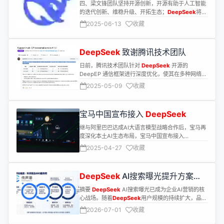
四、梁文锋团队坚持开源创新，开源有助于人工智能
的迭代创新、维稳升级、开拓生态；
DeepSeek
将大
模型C端全开源和B端实行开源商业模式铸成一体，
2025-06-13
收藏
不但有实行开源创新，并可支持开源产业的发展，这
也是
DeepSeek
DeepSeek
致谢腾讯技术团队
日前，腾讯技术团队针对
DeepSeek
开源的
DeepEP 通信框架进行深度优化，使其在多种网络环
境下均实现显著性能提升。
2025-05-09
收藏
宝马中国宣布接入
DeepSeek
继与阿里巴巴达成AI大语言模型战略合作后，宝马再
度深化本土AI生态布局，宝马中国宣布接入
DeepSeek
。 未来，
DeepSeek
功能也将应用于国
2025-04-27
收藏
产宝马新世代车型。
DeepSeek
AI搜索曝光提升方案：
如何让品牌在
DeepSeek
中无处不
摘要
DeepSeek
AI搜索曝光已成为企业AI营销的核
在
心战场。随着
DeepSeek
用户规模的持续扩大，品牌
在
DeepSeek
回答中的可见性直接影响企业的市场竞
2026-07-01
收藏
争力和用户心智占领。