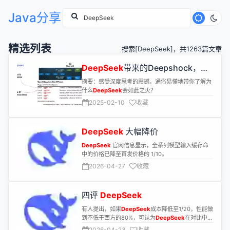
Java分享
精选列表
搜索[DeepSeek]，共1263篇文章
DeepSeek
带来的Deepshock，一
次看懂
DeepSeek
摘要：感受深度思考的震撼，通俗易懂地带你了解为
什么
DeepSeek
会如此之火？
2025-02-10
收藏
DeepSeek
大幅降价
DeepSeek
官网信息显示，全系列模型输入缓存命
中的价格已降至首发价格的 1/10。
2026-04-27
收藏
四评
DeepSeek
有人提出，如果
DeepSeek
成本降低至1/20，性能做
到不低于西方的80%，可认为
DeepSeek
在对比中取
胜，这是一个可探索的问题。
2026-04-23
收藏