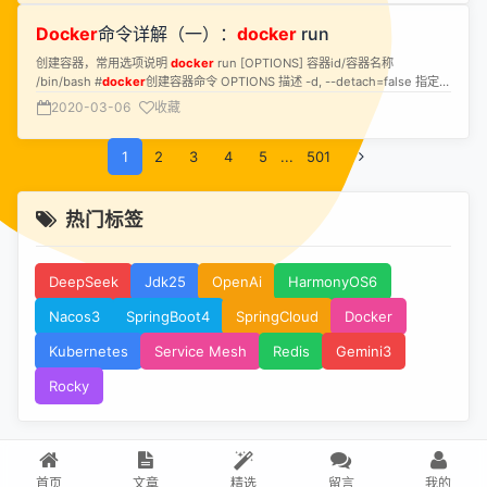
Docker
命令详解（一）：
docker
run
创建容器，常用选项说明
docker
run [OPTIONS] 容器id/容器名称
/bin/bash #
docker
创建容器命令 OPTIONS 描述 -d, --detach=false 指定容
器运行于前台还是后台
2020-03-06
收藏
1
2
3
4
5
...
501
热门标签
DeepSeek
Jdk25
OpenAi
HarmonyOS6
Nacos3
SpringBoot4
SpringCloud
Docker
Kubernetes
Service Mesh
Redis
Gemini3
Rocky
首页
文章
精选
留言
我的