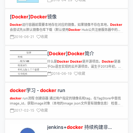
各运行环境中。
[
Docker
]
Docker
镜像
Docker
运行容器前需要本地存在对应的镜像，如果镜像不存在本地，
Docker
会尝试先从默认镜像仓库下载（默认使用
Docker
Hub公共注册服务器中的仓
库），用户也可以通过配置，使用自定义的镜像仓库。
2016-06-21
收藏
[
Docker
]
Docker
简介
什么是
Docker
Docker
是开源项目。
Docker
是基
于Go语言实现的云开源项目，诞生于2013年初，最
初发起者是dotCloud公司。
2016-06-19
收藏
docker
学习 -
docker
run
docker
run流程 创建容器 通过用户指定的镜像名和tag，在TagStore中查找
image_id，获取image对象（本地的image json文件里有镜像信息） 检查镜
像layer数（不超过
2017-02-15
收藏
jenkins+
docker
持续构建非