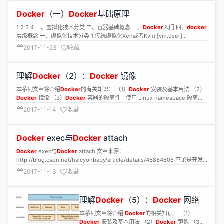
Docker
（一）
Docker
基础原理
1 2 3 4 一、虚拟化技术分类 二、容器基础概念 三、
Docker
入门 四、
docker
层级概念 一、虚拟化技术分类 1.传统虚拟化Xen或者Kvm [vm.user]
[vm.kern]....
2017-11-23
收藏
理解
Docker
（2）：
Docker
镜像
本系列文章将介绍
Docker
的有关知识： （1）
Docker
安装及基本用法 （2）
Docker
镜像 （3）
Docker
容器的隔离性 - 使用 Linux namespace 隔离容
器的运行环境 （
2017-11-14
收藏
Docker
exec与
Docker
attach
Docker
exec与
Docker
attach 文章来源：
http://blog.csdn.net/halcyonbaby/article/details/46884605 不论是开发
者是运维人员，
2017-11-13
收藏
理解
Docker
（5）：
Docker
网络
本系列文章将介绍
Docker
的相关知识： （1）
Docker
安装及基本用法 （2）
Docker
镜像 （3）