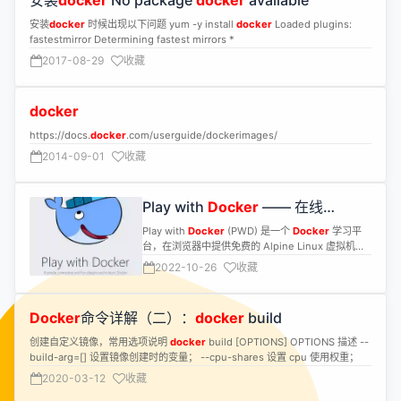
安装
docker
No package
docker
available
安装
docker
时候出现以下问题 yum -y install
docker
Loaded plugins:
fastestmirror Determining fastest mirrors *
2017-08-29
收藏
docker
https://docs.
docker
.com/userguide/dockerimages/
2014-09-01
收藏
Play with
Docker
—— 在线
Docker
练习平台
Play with
Docker
(PWD) 是一个
Docker
学习平
台，在浏览器中提供免费的 Alpine Linux 虚拟机体
验。
2022-10-26
收藏
Docker
命令详解（二）：
docker
build
创建自定义镜像，常用选项说明
docker
build [OPTIONS] OPTIONS 描述 --
build-arg=[] 设置镜像创建时的变量； --cpu-shares 设置 cpu 使用权重；
2020-03-12
收藏