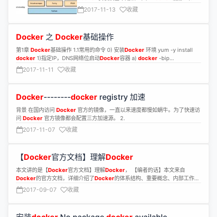
Docker
容器的隔离性 - 使用 Linux namespace 隔
2017-11-13
收藏
离容器的运行环境
Docker
之
Docker
基础操作
第1章
Docker
基础操作 1.1常用的命令 0) 安装
Docker
环境 yum -y install
docker
1)指定IP，DNS网络位启动
Docker
容器 a)
docker
-bip
192.168.6.233
2017-11-11
收藏
Docker
--------
docker
registry 加速
背景 在国内访问
Docker
官方的镜像，一直以来速度都慢如蜗牛。为了快速访
问
Docker
官方镜像都会配置三方加速源。 2.
2017-11-07
收藏
【
Docker
官方文档】理解
Docker
本文讲的是【
Docker
官方文档】理解
Docker
， 【编者的话】本文来自
Docker
的官方文档，详细介绍了
Docker
的体系结构、重要概念、内部工作机
理等内容，推荐不了解
Docker
内部原理的同学阅读
2017-09-07
收藏