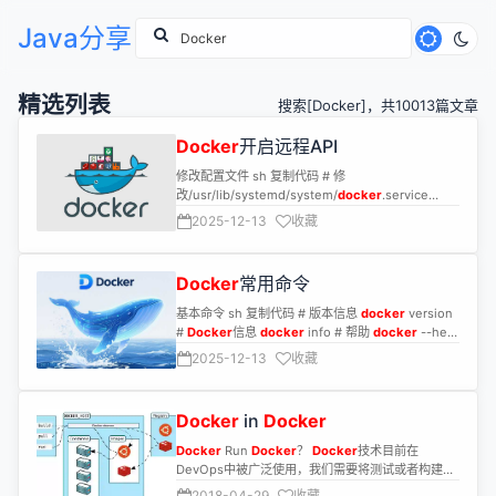
Java分享
精选列表
搜索[Docker]，共10013篇文章
Docker
开启远程API
修改配置文件 sh 复制代码 # 修
改/usr/lib/systemd/system/
docker
.service
或/etc/systemd/system/
docker
.service # 将
2025-12-13
收藏
ExecStart
Docker
常用命令
基本命令 sh 复制代码 # 版本信息
docker
version
#
Docker
信息
docker
info # 帮助
docker
--help
镜像命令 sh 复制代码 # 列出本地主机上的镜像
2025-12-13
收藏
Docker
in
Docker
Docker
Run
Docker
？
Docker
技术目前在
DevOps中被广泛使用，我们需要将测试或者构建的
代码和自动化脚本打包成
Docker
镜像，然后部署在
2018-04-29
收藏