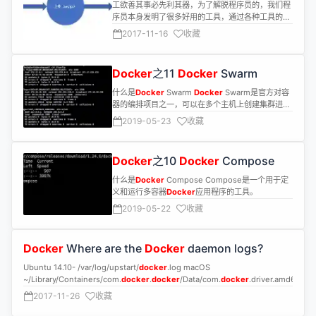
docker
in
docker
工欲善其事必先利其器，为了解脱程序员的，我们程
序员本身发明了很多好用的工具，通过各种工具的组
合来达到我们想要的结果 本文采用jenkins
docker
2017-11-16
收藏
svn maven作为相关工具，项目spring
Docker
之11
Docker
Swarm
什么是
Docker
Swarm
Docker
Swarm是官方对容
器的编排项目之一，可以在多个主机上创建集群进行
容器服务的统一管理。Swarm的架构中的角色为
2019-05-23
收藏
Manager及Worker。
Docker
之10
Docker
Compose
什么是
Docker
Compose Compose是一个用于定
义和运行多容器
Docker
应用程序的工具。
2019-05-22
收藏
Docker
Where are the
Docker
daemon logs?
Ubuntu 14.10- /var/log/upstart/
docker
.log macOS
~/Library/Containers/com.
docker
.
docker
/Data/com.
docker
.driver.amd64
2017-11-26
收藏