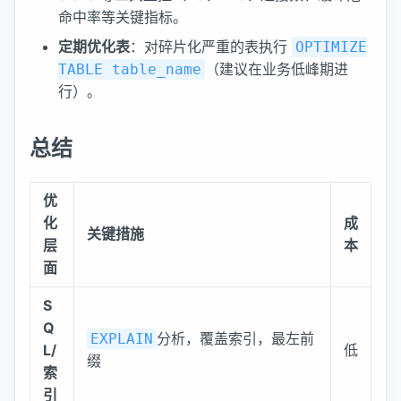
命中率等关键指标。
定期优化表
：对碎片化严重的表执行
OPTIMIZE
（建议在业务低峰期进
TABLE table_name
行）。
总结
优
化
成
关键措施
层
本
面
S
Q
分析，覆盖索引，最左前
EXPLAIN
L/
低
缀
索
引