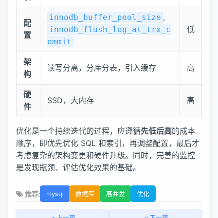
,
innodb_buffer_pool_size
配
低
innodb_flush_log_at_trx_c
置
ommit
架
读写分离，分库分表，引入缓存
高
构
硬
SSD，大内存
高
件
优化是一个持续迭代的过程，应遵循
先低后高
的成本
顺序，即优先优化 SQL 和索引，再调整配置，最后才
考虑复杂的架构变更和硬件升级。同时，完善的监控
是发现瓶颈、评估优化效果的基础。
推荐:
mysql
数据库
高并发
优化
上一篇
下一篇