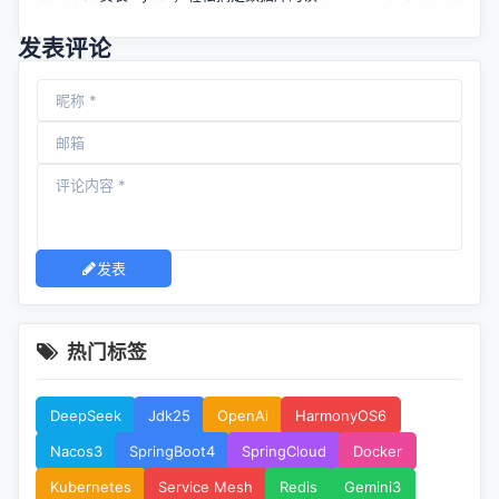
分离、垂直分库、水平分库
发表评论
发表
热门标签
DeepSeek
Jdk25
OpenAi
HarmonyOS6
Nacos3
SpringBoot4
SpringCloud
Docker
Kubernetes
Service Mesh
Redis
Gemini3