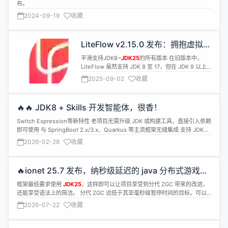
布。
2024-09-19
收藏
LiteFlow v2.15.0 发布：拥抱虚拟线
程，告别JVM参数！
平滑支持JDK8~
JDK25
的所有版本 在旧版本中，
LiteFlow 虽然支持 JDK 8 至 17，但在 JDK 9 以上
环境中运行时，需要用户额外添加 JVM 参数。
2025-09-02
收藏
🔥🔥 JDK8 + Skills 开发智能体，很香！
Switch Expression等新特性 老项目无需升级 JDK 或构建工具，直接引入依赖
即可使用 与 SpringBoot 2.x/3.x、Quarkus 等主流框架无缝集成 支持 JDK8
~
JDK25
2026-02-28
收藏
🔥ionet 25.7 发布，纳秒级延迟的 java 分布式游戏服
务器
框架最低要求使用
JDK25
，这样即可以让项目享受到分代 ZGC 带来的改进，
还能享受语法上的简洁。 分代 ZGC 远低于其亚毫秒级暂停时间的目标，可以
在不影响速度的情况下，清理掉多余的内存。
2026-07-22
收藏