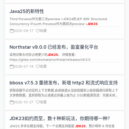
Java25的新特性
Third Preview)作为第三次preview >JDK24的JEP 499: Structured
Concurrency (Fourth Preview)作为第四次preview >
JDK25
2025-09-17
收藏
Northstar v9.0.0 已经发布，盈富量化平台
采用对象头内存占用更少的
JDK25
。 详情查看：
https://gitee.com/dromara/northstar/releases/v9.0.0
2026-07-19
收藏
bboss v7.5.3 重磅发布，新增 http2 和流式响应支持
获取容器节点对应的上下文数据,会逐级递从当前容器到上级容器递归获取上下
文参数数据，直到获取为止或者达到最上级为止 OSS数据源改进：完善关闭
OSS数据源功能，清理遗留数据源 完善工程源码和案例源码gradle构建脚本，
2025-10-27
收藏
兼容
jdk25
JDK23如约而至，数十种新玩法，你期待哪一种？
JDK23 并非长期支持版，下一个长期支持版是
JDK25
，预计明年 9 月份发