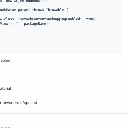
bled
torial
/robv/android/xposed