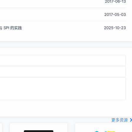
2017-06-13
后的值 println(name) 在传递输入输出参数值时应注意如下几
点。 指定输入输出参数值时必须使用变量，不能使用常量或
2017-05-03
值。指定变量时前面需要加&amp;。在声明变量时，必须初始
化。...
 SPI 的实践
2025-10-23
更多资源