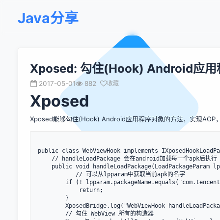
Java分享
Xposed: 勾住(Hook) Andro
2017-05-01
882
收藏
Xposed
Xposed能够勾住(Hook) Android应用程序对象的方法，实现A
public class WebViewHook implements IXposedHookLoadPa
    // handleLoadPackage 会在android加载每一个apk后执行

    public void handleLoadPackage(LoadPackageParam lpparam) throws Throwable {

           // 可以从lpparam中获取当前apk的名字

        if (! lpparam.packageName.equals("com.tencent.mobileqq")) {

            return;

        }

        XposedBridge.log("WebViewHook handleLoadPackage: " + lpparam.packageName);

        // 勾住 WebView 所有的构造器
