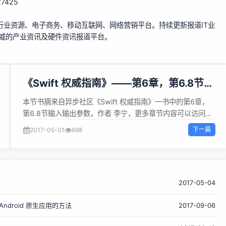
627425
行业资源、电子商务、移动互联网、网络营销平台。持续更新报道IT业
权威的产业资讯及硬件资讯报道平台。
《Swift 权威指南》——第6章，第6.8节输
入输出参数
本节书摘来自异步社区《Swift 权威指南》一书中的第6章，
第6.8节输入输出参数，作者 李宁，更多章节内容可以访问云
栖社区“异步社区”公众号查看 6.8 输入输出参数 函数的参数都
下一篇
2017-05-01
698
是值传递，即使参数是变量，在函数体内修改了参数值，当函
数结束后，也不能将修改结果保留。如果要想利用参数传递
值，可以用inout关键字将参数修改为输入输出参数。这样在
函数体内修改该参数值后，当函数结束后，仍然可以保留修改
的结构。 // name是输入输出参数 func process7(inout
2017-05-04
name:String, age:Int) -&gt; String { name = "Mike" return
k Android 原生应用的方法
2017-09-06
"Name:" + name + "Age:" + String(age) } var name:String
= "bill" println(process7(&amp;name, 40)); // 输出name最