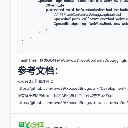
        XposedBridge.hookAllConstructors(WebView.class, new XC_MethodHook() {

            @Override

            protected void beforeHookedMethod(MethodHookParam param) throws Throwable {

                // 打开webContentsDebuggingEnabled

                XposedHelpers.callStaticMethod(WebView.class, "setWebContentsDebuggingEnabled", true);

                XposedBridge.log("WebViewHook new WebView(): " + packageName);

            }

        });

    }

}

上面的代码可以为QQ打开WebView的webContentsDebuggingEna
参考文档：
Xposed工作原理可以
https://github.com/rovo89/XposedBridge/wiki/Development-tu
没有详细的API页面， 因为API也就几个，可以查看源代码：
https://github.com/rovo89/XposedBridge/tree/master/src/de