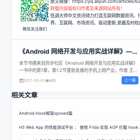
原文链接：
https://yq.aliyun.com/articles/
转载内容版权归作者及来源网站所有！
低调大师中文资讯倾力打造互联网数据资讯、
界、互联网、市场资讯、驱动更新,是最及时
微信关注我们
《Android 网络开发与应用实战详解》——
1.2节蓬勃发展的手机上网产业
本节书摘来自异步社区《Android 网络开发与应用实战详解》
一书中的第1章，第1.2节蓬勃发展的手机上网产业，作者 王东
华，更多章节内容可以访问云栖社区“异步社区”公众号查看
上一篇
2017-05-01
685
1.2 蓬勃发展的手机上网产业Android 网络开发与应用实战详
解手机上网是指利用支持网络浏览器的手机通过WAP协议，同
相关文章
互联网相联，从而达到网上冲浪的目的。手机上网具有方便
性、随时随地性，已经越来越广泛，逐渐成为现代生活中重要
的上网方式之一。 1.2.1 WAP技术介绍WAP（Wireless
Android.Hook框架xposed篇
Application Protocol）无线应用协议是一个开放式的标准协
H5 Web App 的性能测试平台 ： 使用 Frida 实现 AOP 拦截 hoo
议，可以把网络上的信息传送到移动电话或其他无线通信终端
上。WAP是由爱立信（Ericsson）、诺基亚（Nokia）、摩托