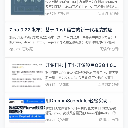
何影响JVM运行及应对策略
深入剖析JVM的OOM | 内存溢出如何影响JVM运行
及应对策略 在Java开发的世界中，开发者们经常与
各种异常打交道，其中
379
收藏
阅读约16分钟
OOM（OutOfMemoryError）异常尤为引人关注。
OOM异常是导致JVM报错以及出现异常的常见原因
之一，了解OOM异常的产生原因和处理方法对于
Zino 0.22 发布：基于 Rust 语言的新一代组装式应用
Java开发者来说至关重要，通过合理的内存管理和优
开发框架
化技术，我们可以降低OOM异常的...
Zino 开发框架已发布 0.22 版本！这一个月的改进，主要集中在以下方面： 升
级axum、dioxus、http、reqwest等依赖至最新版； 初步添加对Ntex框架的
集成； 在追踪中记录request-id，并添加对sentry监控的支持； 将cookie、
326
收藏
阅读约1分钟
jwt、i18n等改为可选feature，优化编译时间。
开源日报 | 工业开源项目OGG 1.0；
姐姐，你要和我一起配置火狐吗；苹
欢迎阅读 OSCHINA 编辑部出品的开源日报，每天更
果AI遥遥落后？Fedora 40
新一期。 # 2024.4.24 今日要点 工业软件大事件
—— OGG 1.0 发布，华为贡献全部源代码
381
收藏
阅读约21分钟
OpenGeometry Group (OGG)是由数字化工业软件
联盟 (英文译名为“Digital Industrial Software
Alliance” ， 英文缩写 “DISA”) 孵化，...
用DolphinScheduler轻松实现
Flume数据采集任务自动化！
转载自天地风雷水火山泽 目的 因为我们的数仓数据
源是Kafka，离线数仓需要用Flume采集Kafka中的
数据到HDFS中。 在实际项目中，我们不可能一直在
421
收藏
阅读约3分钟
Xshell中启动Flume任务，一是因为项目的Flume任
务很多，二是一旦Xshell页面关闭Flume任务就会停