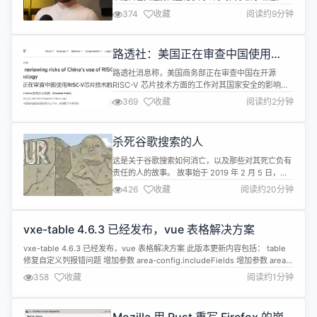
今正在开发一款名为 Talknotes 的应用，可以将语音
374
收藏
阅读约9分钟
备忘录转化为结构化的内容，月收入 5000 美元。
Nico 从高中毕业就开始创业，大学只上了一个月就
退学了，他尝试了很多方向，最终坚持做跨境电商和
路透社：美国正在审查中国使用
自由职业者。到了 2022 年，他的商店业绩不佳，主
RISC-V 芯片技术的风险
要客户...
路透社消息称，美国商务部正在审查中国在开源
RISC-V 芯片技术方面的工作对其国家安全的影响。
来自美国国会参众两院的 18 名议员曾在去年向拜登
369
收藏
阅读约2分钟
政府施压，要求其制定计划，阻止中国“在 RISC-V
技术领域取得主导地位”。而路透社在日前所看到一
封“致美国立法者的信”中，美国商务部则表示，正在
杀死谷歌搜索的人
“努力审查潜在风险，并评估商务部门是否采取适当
行动来有效解决任何...
这是关于谷歌搜索如何消亡，以及那些对其死亡负有
责任的人的故事。 故事始于 2019 年 2 月 5 日，当
时谷歌搜索主管本·戈麦斯 (Ben Gomes) 遇到了问
426
收藏
阅读约20分钟
题。时任 Google 广告副总裁兼总经理的 Jerry
Dischler 和时任 Google 工程、搜索和广告副总裁
的 Shiv Venkataraman，由于“日常数字的稳定下
vxe-table 4.6.3 已经发布，vue 表格解决方案
降”，以及可能...
vxe-table 4.6.3 已经发布，vue 表格解决方案 此版本更新内容包括： table
修复自定义列报错问题 增加参数 area-config.includeFields 增加参数 area-
config.excludeFields 详情查看：
358
收藏
阅读约1分钟
https://gitee.com/xuliangzhan_admin/vxe-table/release...