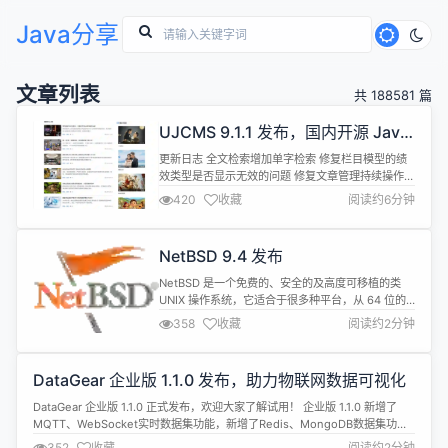
Java分享
文章列表
共 188581 篇
UJCMS 9.1.1 发布，国内开源 Java
CMS
更新日志 全文检索增加单字检索 修复栏目模型的绩
效类型是否显示无效的问题 修复文章管理持续操作打
开情况下，切换栏目新增文章后，模型没有复原的问
420
收藏
阅读约6分钟
题 简介 Java开源内容管理系统(java cms)、Java建
站系统。使用SpringBoot、MyBatis、Spring
Security、Lucene、FreeMarker、TypeScript、
NetBSD 9.4 发布
Vue3、E...
NetBSD 是一个免费的、安全的及高度可移植的类
UNIX 操作系统，它适合于很多种平台，从 64 位的
AlphaServers 及桌面系统到手持及嵌入式系统。它
358
收藏
阅读约2分钟
在设计上非常整洁，并拥有先进的特性，这使得它在
业界和学术界都有口皆碑。用户可通过完整的源代码
来获得支持。很多应用程序都可容易地从 NetBSD
DataGear 企业版 1.1.0 发布，助力物联网数据可视化
Packages Collection 获得。 N...
DataGear 企业版 1.1.0 正式发布，欢迎大家了解试用！ 企业版 1.1.0 新增了
MQTT、WebSocket实时数据集功能，新增了Redis、MongoDB数据集功
能，具体更新内容如下： 新增：新增Redis数据集，支持Redis数据可视化；
352
收藏
阅读约2分钟