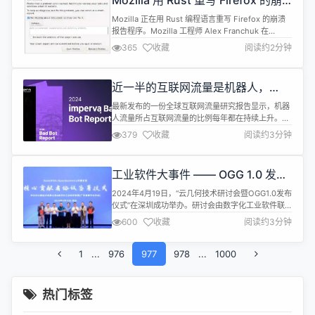
Mozilla 用 Rust 重写 Firefox 的崩
溃报告程序
Mozilla 正在用 Rust 编程语言重写 Firefox 的崩溃
报告程序。Mozilla 工程师 Alex Franchuk 在
Mozilla Hacks 上撰文，详细介绍了他们如何使用
365
收藏
阅读约2分钟
Rust 编程语言将崩溃报告器重写为跨平台 GUI 应用
程序。 虽然时至今日 Firefox 崩溃的情况已经有所减
少，但 Mozilla 工程师认为，重写崩溃报告程...
近一半的互联网流量是机器人，
32% 是恶意机器人
最新发布的一份全球互联网流量研究报告显示，机器
人流量所占互联网流量的比例每年都在持续上升。
2023 年，人类用户造成的流量仅占互联网流量的
379
收藏
阅读约3分钟
50.4%；机器人流量占比已经上涨到 49.6%，相较
2022 年增长了 2%。 其中令人担忧的是，仅恶意机
器人就占据了所有流量的 32%（高于 2022 年的
工业软件大事件 —— OGG 1.0 发
30.2%），且其流量连续第五年增加。报告所研究的
布，华为贡献全部源代码
国家中...
2024年4月19日，“云几何技术研讨会暨OGG1.0发布
仪式”在深圳成功举办。研讨会由数字化工业软件联
盟 （以下简称DISA）、广东省数字化学会主办，
600
收藏
阅读约3分钟
Open Geometry开源社区等单位共同协办。来自共
建单位、行业伙伴、OGG开源项目等近百位领导、专
1
...
976
家、开发者，共同见证OGG 1.0版本发布及核心贡献
977
978
...
1000
者协议的签署。 业内人士称，OGG 1.0开源几何...
热门标签