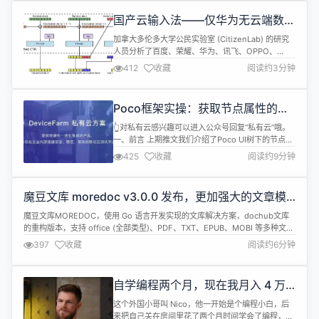
止，这样非常不方便，因此必须在后台启动Flume任
国产云输入法——仅华为无云端数据
务。 所以经过测试后，我发现海豚调度器...
上传安全问题
加拿大多伦多大学公民实验室 (CitizenLab) 的研究
人员分析了百度、荣耀、华为、讯飞、OPPO、
Vivo、三星、腾讯、小米九家厂商的云输入法，发现
412
收藏
阅读约3分钟
八家输入法软件包含严重漏洞，允许研究人员完整破
解厂商设计用于保护用户输入内容的加密法。还有部
分厂商并未使用任何加密法保护用户输入内容。 ▲
Poco框架实操：获取节点属性的高
百度 IME 在 Android 和 iOS 上使用的 BCTR ...
效技巧(一)
👆对私有云感兴趣可以进入公众号回复“私有云”哦。
一、前言 上期推文我们介绍了Poco UI树下的节点关
系，以及通过节点关系去寻找我们所需要节点的方
425
收藏
阅读约9分钟
法，那么本周我们来分享一下，当我们寻找到所需要
节点后，能获取到什么信息呢？又怎么去获取呢？
二、Poco节点的属性操作 2.1 获取控件文本属性：
魔豆文库 moredoc v3.0.0 发布，更加强大的文章模
get_text( ) 在UI自动化测试中，获取节点的文本信息
块和爬虫功能，以及UI调整
是...
魔豆文库MOREDOC，使用 Go 语言开发实现的文库解决方案，dochub文库
的重构版本，支持 office (全部类型)、PDF、TXT、EPUB、MOBI 等多种文档
格式的在线阅读浏览，支持无限级分类、文档批量上传、文档批量转换、全文
397
收藏
阅读约6分钟
搜索、云存储、网络爬虫、VIP、手机号登录注册以及支付宝和微信支付等功
能，拥有简洁美观的用户视觉和功能体验，以及配套的微...
自学编程两个月，现在我月入 4 万
元
这个外国小哥叫 Nico，他一开始是个编程小白，后
来把自己关在房间里花了两个月时间学会了编程，如