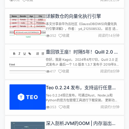
新增：新增MongoDB数据集，支持MongoDB数据可视化； 新增：新增
MQTT数据集，支持MQTT...
详解数仓的向量化执行引擎
本文分享自华为云社区《GaussDB(DWS)向量化执
行引擎详解》，作者： yd_212508532。 前言 适用
版本：【基线功能】 传统的行执行引擎大多采用一次
352
收藏
阅读约14分钟
一元组的执行模式，这样在执行过程中CPU大部分时
间并没有用来处理数据，更多的是在遍历执行树，就
会导致CPU的有效利用率较低。而在面对OLAP场景
重回铁王座！时隔5年！Quill 2.0 终
巨量的函数调用次数，需要巨大的开销。为了解决这
于发布啦🎉
一问题，...
你好，我是 Kagol。 2024年4月17日，Quill 2.0 正
式发布🎉 最后一个 1.0 版本 1.3.7 发布于 2019年9月
9日，时隔4年零7个月。 富文本编辑器拥有非常丰富
417
收藏
阅读约8分钟
的使用场景，我在做 OpenTiny 开源运营过程中，也
经常有用户问：OpenTiny 有富文本吗？ 于是在
2023年6月，我们开始规划富文本组件，做技术选型
Teo 0.2.24 发布，支持运行任意
时，考虑了 ...
SQL 语句
Teo 0.2.24现已发布，可通过Rust、Node.js和
Python的官方包管理工具进行下载安装。 更新功
能： 支持运行任意SQL语句 更新identity handler参
353
收藏
阅读约1分钟
数声明 修复copy handler找不到的问题 增加nullish
coalescing的运行时schema报错 新增
admin.Language定义：管理平台所支持的人类语言
深入剖析JVM的OOM | 内存溢出如
...