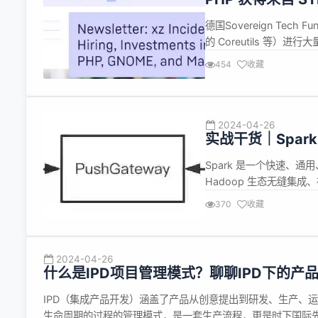
德国Sovereign Tech
的 Coreutils 等
件生态系统的最新资金。即，对 
454
收藏
将继续资助 GNOME 致力于
2024-04-26
实战干货｜Spa
Spark 是一个快速、
Hadoop 生态无缝集
清洗和预处理：在大数据
370
收藏
一致性，Spark 提供了
Sp...
2024-04-26
什么是IPD项目管理模式？聊聊IPD下的产
IPD（集成产品开发）涵盖了产品从创意提出到研发、生产、
生命周期的过程的管理模式，是一套生产流程，更是时下国际先