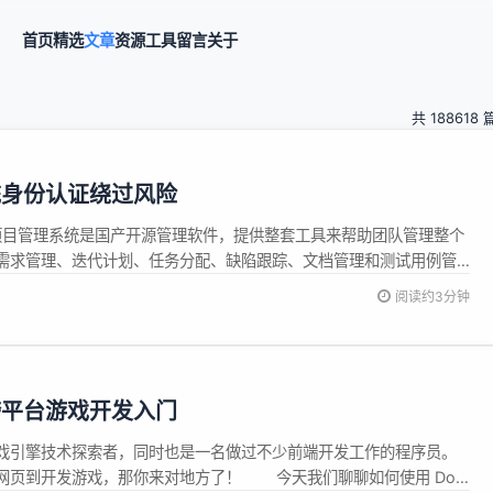
首页
精选
文章
资源
工具
留言
关于
共 188618 
统身份认证绕过风险
ao)项目管理系统是国产开源管理软件，提供整套工具来帮助团队管理整个
需求管理、迭代计划、任务分配、缺陷跟踪、文档管理和测试用例管
由于对 API 鉴权不当，未授权的攻击者可绕过身份校验调用任意
阅读约3分钟
理员密码登陆系统，结合经过身份校验的远程代码执行漏洞控制目标服务
跨平台游戏开发入门
引擎技术探索者，同时也是一名做过不少前端开发工作的程序员。
网页到开发游戏，那你来对地方了！ 今天我们聊聊如何使用 Dora