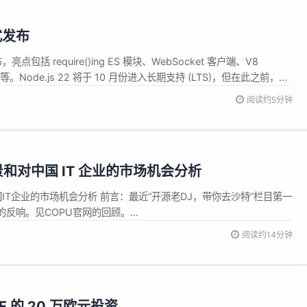
正式发布
，亮点包括 require()ing ES 模块、WebSocket 客户端、V8
新等等。Node.js 22 将于 10 月份进入长期支持 (LTS)，但在此之前，它
urrent”版本。 一些更新亮点包括： V8 更新至 12.4 V8 版本
阅读约5分钟
愿景和对中国 IT 企业的市场机会分析
国IT企业的市场机会分析 前言：最近“开源老DJ，带你去沙特”栏目第一
的反响。见COPU官网的回顾。
n.qq.com/s/3B0jNVhybxTF1xPiy2VOJA）有观众希望得到更多详细的信
阅读约14分钟
为什么沙特对于中国IT企业来说是一个很好的机会，以及如何抓住...
F 的 20 万欧元投资