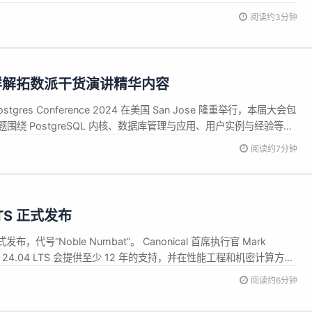
9 日左右，由 7 个源文件组成，其中包括最初的 MS-DOS Command-
阅读约3分钟
会丨一文详解拓数派干货演讲精华内容
gres Conference 2024 在美国 San Jose 隆重举行，本届大会包
Track，话题围绕 PostgreSQL 内核、数据库管理与应用、用户实例与经验等主
阅读约7分钟
 LTS 正式发布
已正式发布，代号“Noble Numbat”。 Canonical 首席执行官 Mark
buntu 24.04 LTS 会提供至少 12 年的支持，并在性能工程和机密计算方面
 认证的 LTS 版本 Java、.NET 和最新的 Rust 工具链。 Ubuntu
阅读约6分钟