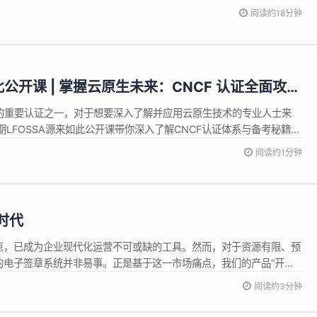
且跨平台在 native 运行的游戏引擎，助你轻松跨入游戏开发的世界。不必
阅读约18分钟
是啥高不可攀的技术，反而和我们熟悉的前端开发工具可以有惊人相
如此公开课 | 掌握云原生未来：CNCF 认证全面攻略
域的重要认证之一，对于想要深入了解并应用云原生技术的专业人士来
LFOSSA源来如此公开课带你深入了解CNCF认证体系与备考秘籍。
19:30-21:00直播间 直播中将发放CNCF官方认证考试9折； 世达
阅读约1分钟
5 折优惠 赶快扫码预约！
时代
点，已成为企业现代化运营不可或缺的工具。然而，对于资源有限、预
的电子签章系统并非易事。正是基于这一市场痛点，我们的产品“开放
能实用且易于上手的电子签章解决方案，同时，通过开源、免费的创新
阅读约3分钟