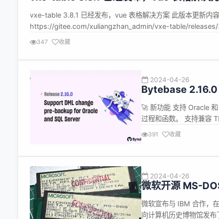
vxe-table 3.8.1 已经发布，vue 表格解决方案 此版本更
https://gitee.com/xuliangzhan_admin/vxe-table/releases/
347
收藏
2024-04-26
Bytebase 2.16
备份
🚀 新功能 支持 Oracle
过程和函数。 支持兼容 TD
AWS Secrets Manager
391
收藏
2024-04-26
微软开源 MS-DO
微软宣布与 IBM 合作，在 
向计算机历史博物馆发布了 MS