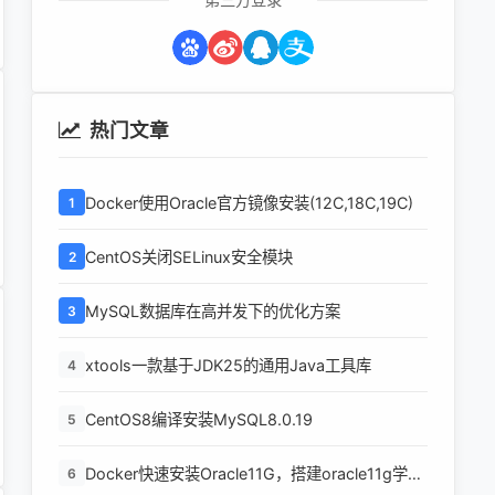
热门文章
Docker使用Oracle官方镜像安装(12C,18C,19C)
1
CentOS关闭SELinux安全模块
2
MySQL数据库在高并发下的优化方案
3
xtools一款基于JDK25的通用Java工具库
4
CentOS8编译安装MySQL8.0.19
5
Docker快速安装Oracle11G，搭建oracle11g学习
6