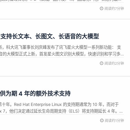
模式。 引入IPD（集成产品开发）模式可以从传统产品研发模式，转
阅读约7分钟
个支持长文本、长图文、长语音的大模型
 更新，科大讯飞董事长刘庆峰发布了讯飞星火大模型一系列新功能： 支
音的大模型正式上新，首发星火图文识别大模型，快速识别和学习多
下的回答更专业、更精准。 星火合同助手首次上线，审核规避合同风
阅读约2分钟
一键起草合同文件。星火智能评标助手升级，投标文件解析更高效，
.
 提供为期 4 年的额外技术支持
年。Red Hat Enterprise Linux 的支持期通常为 10 年，而对于
ise Linux 7，他们决定通过延长生命周期支持（ELS）将支持期延长 4 年。
布他们将为 Ubuntu Pro 客户把 Ubuntu LTS 支持期延长至 12 年。
阅读约1分钟