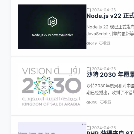
2024-04-26
Node.js v22 
Node.js 22 现已正式发布
JavaScript 引擎的更
将在接下来的六个月内作为“C
519
收藏
12.4 包括 We...
2024-04-26
沙特 2030 年
沙特2030年愿景和对中
期已经播出，收到了不错
（https://mp.weixi
390
收藏
息，所以写下此文，来分析
2024-04-26
PHP 获得来自 ST