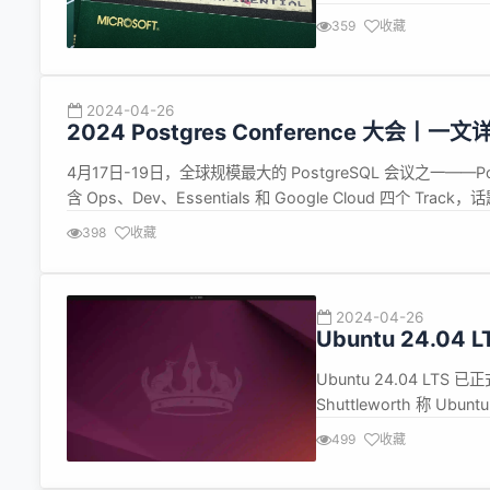
追溯到 1983 年 5 月 
359
收藏
Line shell – C...
2024-04-26
2024 Postgres Conference 大
4月17日-19日，全球规模最大的 PostgreSQL 会议之一——Post
含 Ops、Dev、Essentials 和 Google Cloud 四个 
题展开，邀请了来自谷歌、AWS...
398
收藏
2024-04-26
Ubuntu 24.04
Ubuntu 24.04 LTS 
Shuttleworth 称 U
提升明显，还集成了通过 TCK
499
收藏
...