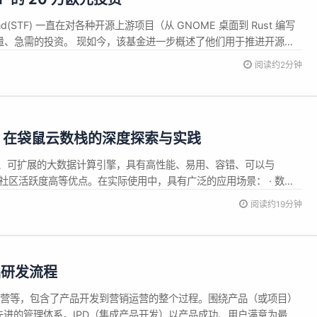
 Fund(STF) 一直在对各种开源上游项目（从 GNOME 桌面到 Rust 编写
）进行大量、急需的投资。 现如今，该基金进一步概述了他们用于推进开源软
Mamba、GNOME 和 PHP 的投资。 Sovereign Tech Fund
阅读约2分钟
...
rk 在袋鼠云数栈的深度探索与实践
通用、可扩展的大数据计算引擎，具有高性能、易用、容错、可以与
成、社区活跃度高等优点。在实际使用中，具有广泛的应用场景： · 数据
分析场景下，数据通常需要进行清洗和预处理操作以确保数据质量和
阅读约19分钟
丰富的 API，可以对数据进行清洗、过滤、转换等操作 · 批处理分析：
品研发流程
运营等，包含了产品开发到营销运营的整个过程。围绕产品（或项目）
进的管理体系。IPD（集成产品开发）以产品成功、用户满意为最终