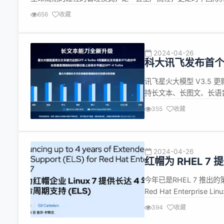
目标，通过构建一套科学、持续、稳定、可重复、高质量的管理
656
收藏
变到...
2024-04-26
科大讯飞发布首
讯飞星火大模型 V3.5
持长文本、长图文、长语
类型海量知识，行业场景
355
收藏
险、提炼总结关键要素、
让评标更便捷、更高效、..
2024-04-26
红帽为 RHEL 7
今年已是RHEL 7 推出的第十
Red Hat Enterpr
一个月前，Canonical 宣
394
收藏
红...