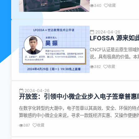
SSR，一个支持 TSX 
340
收藏
担心，说到游戏引擎并不
似之...
2024-04-26
LFOSSA 源来
与备考秘籍
CNCF认证是云原生领
说，具有极高的价值。本期
更多精彩内容锁定 4月29日
382
收藏
教育CNCF相关课程 8.
2024-04-26
开放签：引领中小微企业步入电子签章普惠
在数字化转型的大潮中，电子签章以其高效、安全、环保的特
算敏感的中小微企业来说，寻求一款既经济实惠、又操作便捷
签”应运而生，开放签致力于为中小微企业提供价格亲民、功
387
收藏
模式，积极推...