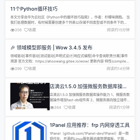
项目等，涵盖多种编程语言 Python、Java、Go、
11个Python循环技巧
C/C++、Swift...让你在短时间...
本文分享自华为云社区《Python中的循环技巧指南》，作者：柠檬味拥抱。 当
我们处理数据时，有时候需要创建多个列表以存储不同类型或不同条件下的数
据。在Python中，我们可以利用循环来快速、高效地创建这些列表。本文将介
356
收藏
阅读约15分钟
绍如何使用循环在Python中创建多个列表，并提供代码实例。 python用循环
新建多个列表 在Python中，我们可以使用列表推导式或循环结...
🎉 领域模型即服务 | Wow 3.4.5 发布
领域驱动|事件驱动|测试驱动|声明式设计|响应式编程|命令查询职责分离|事件
溯源 官方文档：https://ahoowang.gitee.io/wow/ 更新内容 特性(compiler):
添加QuerySymbolProcessorProvider以支持自动生成状态聚合查询属性导航
399
收藏
阅读约14分钟
特性(query): 为KCallable添加查询 DSL 语法支持 特...
店滴云1.5.0 加强微服务数据库操作
能力
店滴云1.5.0 加强微服务数据库操作能力 1、微服务数
据操作增加fast-db组件库 2、微服务面向独立插件
支持，服务与模块都可以单独配置支持 4、数据库操
364
收藏
阅读约1分钟
作模型兼容处理，同时适配传统开发模式和微服务模
式 5、完善开发文档 6、总后台与商户后台合并开
发，减少仓库依赖
1Panel 应用推荐：frp 内网穿透工具
1Panel（github.com/1Panel-dev/1Panel）是一款
现代化、开源的Linux服务器运维管理面板，它致力