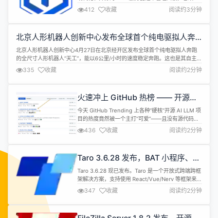
于通过开源的方式，帮助用户简化建站与运维管理流
412
收藏
阅读约3分钟
程。为了方便广大用户快捷安装部署相关软件应用，
1Panel特别开通应用商店，精选各类高质量的开源工
具和应用软件，为用户的应用安装与升级操作提供便
北京人形机器人创新中心发布全球首
利。 目前，1Panel应用商店已经上架了...
个纯电驱拟人奔跑的全尺寸人形机器
北京人形机器人创新中心4月27日在北京经开区发布
人“天工”
全球首个纯电驱拟人奔跑的全尺寸人形机器人“天
工”，能以6公里/小时的速度稳定奔跑。这也是其自
335
收藏
阅读约2分钟
主研发的通用人形机器人母平台，可开放给行业使
用。 “天工”身高163厘米，轻量化体重达43千克；机
器人配备多个视觉感知传感器，配备每秒550万亿次
火速冲上 GitHub 热榜 —— 开源编
操作算力、高精度的惯性测量单元（IMU）和3D视觉
程语言、框架哪有这么可爱？
传感器，并已解决基本运动...
今天 GitHub Trending 上各种“硬核”开源 AI LLM 项
目的热度竟然被一个主打“可爱”——且没有源代码的
仓库远远超过。 仓库名称为"ServiceLogos"，存放
436
收藏
阅读约2分钟
了大量开源编程语言、框架的 Logo —— 由仓库作者
重新绘制，画风是这样的： 和平时看到的许多字体严
肃正经、色彩沉闷的官方 Logo 相比，这种让人充满
Taro 3.6.28 发布，BAT 小程序、
愉悦感的配色、轻快的字体...
H5 与 RN 端统一框架
Taro 3.6.28 现已发布。Taro 是一个开放式跨端跨框
架解决方案，支持使用 React/Vue/Nerv 等框架来开
发微信 / 京东 / 百度 / 支付宝 / 字节跳动 / QQ 小程
347
收藏
阅读约2分钟
序 / H5 等应用。 此版本具体更新内容如下： 小程序
为京东小程序的 Textarea 组件增加了 disable-
default-padding 属性 增加了 ...