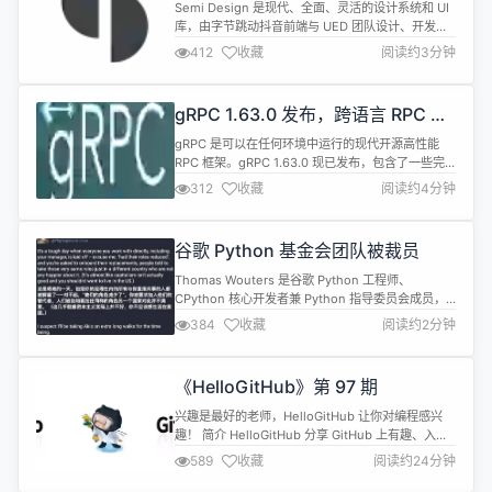
业级 UI 库
Semi Design 是现代、全面、灵活的设计系统和 UI
库，由字节跳动抖音前端与 UED 团队设计、开发并
维护，是一款包含设计语言、React 组件、主题等开
412
收藏
阅读约3分钟
箱即用的中后台解决方案，可用于快速搭建美观的
React 应用。 Semi Design v2.57.0 现已发布，此
版本带来如下更新内容： 【Fix】 修复 Field卸载
gRPC 1.63.0 发布，跨语言 RPC 框
后，异步校验的结果仍然...
架
gRPC 是可以在任何环境中运行的现代开源高性能
RPC 框架。gRPC 1.63.0 现已发布，包含了一些完
善、改进和错误修复；具体更新内容如下： Core
312
收藏
阅读约4分钟
[Deps] 向后移植：Protobuf 升级到 v26.1。
(#36353) [CMake] 添加 gRPC_USE_SYSTEMD 选
项。 (#34384) [OTel C++] 添加 API ...
谷歌 Python 基金会团队被裁员
Thomas Wouters 是谷歌 Python 工程师、
CPython 核心开发者兼 Python 指导委员会成员，
昨天晚上他在社交媒体发布动态称：包括自己在内的
384
收藏
阅读约2分钟
同事、主管均已被裁员。 综合 Thomas 本人陈述和
其他网友的补充评论，谷歌解雇了内部参与 Python
基金会工作的团队，并要求被裁员工对将在慕尼黑办
《HelloGitHub》第 97 期
公室【接替他们工作】的员工进行培训。 h...
兴趣是最好的老师，HelloGitHub 让你对编程感兴
趣！ 简介 HelloGitHub 分享 GitHub 上有趣、入门
级的开源项目。
589
收藏
阅读约24分钟
github.com/521xueweihan/HelloGitHub 这里有
实战项目、入门教程、黑科技、开源书籍、大厂开源