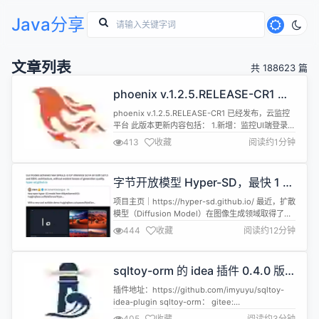
Java分享
文章列表
共 188623 篇
phoenix v.1.2.5.RELEASE-CR1 已
经发布，云监控平台
phoenix v.1.2.5.RELEASE-CR1 已经发布，云监控
平台 此版本更新内容包括： 1.新增：监控UI端登录是
否启用验证码可配置； 2.修改：解决已知bug； 3.优
413
收藏
阅读约1分钟
化：配置文件支持放在jar包外面，jar包升级不影响
配置文件； 4.优化：其它一些细节的调整。 详情查
看：https://gitee.com/monitoring-platfor...
字节开放模型 Hyper-SD，最快 1 步
生成 SOTA 级图片（有 demo 来试
项目主页｜https://hyper-sd.github.io/ 最近，扩散
试
模型（Diffusion Model）在图像生成领域取得了显
著的进展，为图像生成和视频生成任务带来了前所未
444
收藏
阅读约12分钟
有的发展机遇。尽管取得了令人印象深刻的结果，扩
散模型在推理过程中天然存在的多步数迭代去噪特性
导致了较高的计算成本。近期出现了一系列扩散模型
sqltoy-orm 的 idea 插件 0.4.0 版
蒸馏算法来加速扩散模型的推理过程。这些方...
本发布了
插件地址：https://github.com/imyuyu/sqltoy-
idea-plugin sqltoy-orm： gitee:
https://gitee.com/sagacity/sagacity-sqltoy
405
收藏
阅读约3分钟