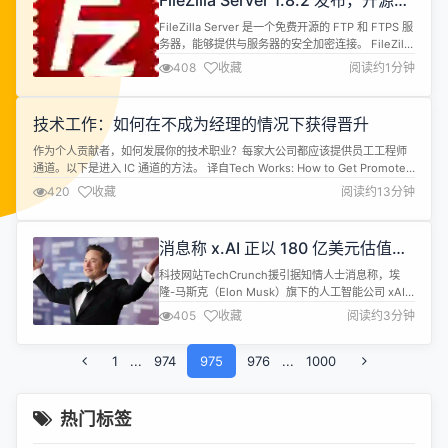
FileZilla Server 1.8.2 发布，开源
FTP 服务器
FileZilla Server 是一个免费开源的 FTP 和 FTPS 服
务器，能够提供与服务器的安全加密连接。 FileZilla
Server 1.8.2 正式发布，更新内容如下： 已修复漏
408
收藏
阅读约1分钟
洞： FileZilla Server 服务器现在要求配置目录的所
有者要么是服务器运行的操作系统用户账户，要么是
权限更高的用户（Windows 系统上为 SYSTE...
技术工作：如何在不成为经理的情况下获得晋升
作为个人贡献者，如何发展你的技术职业？每家大公司都应该提供员工工程师
通道。以下是进入 IC 通道的方法。 译自Tech Works: How to Get Promoted
without Becoming a Manager，作者 Jennifer Riggins。 每月专栏由长期
420
收藏
阅读约13分钟
为 The New Stack 供稿的撰稿人Jennifer Riggins...
消息称 x.AI 正以 180 亿美元估值融
资 60 亿美元
科技网站TechCrunch援引据知情人士消息称，埃
隆-马斯克（Elon Musk）旗下的人工智能公司 xAI
正在以 180 亿美元的投前估值融资 60 亿美元。除非
405
收藏
阅读约3分钟
交易条款发生变化，否则这笔交易有望在未来几周内
完成，投资者将获得公司四分之一的股份。 在此之
1
...
974
前，交易条款已经变更过一次。上周末，马斯克家族
975
976
...
1000
办公室负责人 Jared Birchall 曾向潜在投...
热门标签