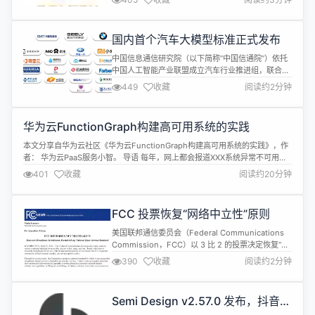
github: https://github.com/sagframe/sagacity-
sqltoy 更新内容： Added ad...
国内首个汽车大模型标准正式发布
中国信息通信研究院（以下简称“中国信通院”）依托
中国人工智能产业联盟成立汽车行业推进组，联合业
内30余家单位共同编制并发布了《面向行业的大规模
449
收藏
阅读约2分钟
预训练模型技术和应用评估方法 第4部分：汽车》标
准（简称“汽车大模型标准”）。 本标准聚焦汽车行业
高质量发展，结合汽车的研发、生产、销售、使用等
华为云FunctionGraph构建高可用系统的实践
全过程，形成汽车大模型应用成熟度评价方法，便于
各方衡量汽车大模型的应用能效...
本文分享自华为云社区《华为云FunctionGraph构建高可用系统的实践》，作
者： 华为云PaaS服务小智。 导语 每年，网上都会报道XXX系统异常不可用，
给客户带来巨大的经济损失。云服务的客户基数更大，一旦出现问题，都将给
401
收藏
阅读约20分钟
客户和服务自身带来极大影响。本文将基于华为云FunctionGraph自身的实
践，详细介绍如何构建高可用的Serverless计算平台...
FCC 投票恢复“网络中立性”原则
美国联邦通信委员会（Federal Communications
Commission，FCC）以 3 比 2 的投票决定恢复“网
络中立 性(NetNeutrality)”法规，即互联网服务提供
390
收藏
阅读约2分钟
商 (ISP) 必须平等对待所有通信服务。 在美国，网络
中立法最初由奥巴马政府于 2015 年制定，但于
2018 年被特朗普政府废除。此次的裁决将宽带服务
Semi Design v2.57.0 发布，抖音企
重新归类为...