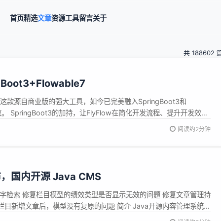
首页
精选
文章
资源
工具
留言
关于
共 188602 
oot3+Flowable7
这款源自商业版的强大工具，如今已完美融入SpringBoot3和
 SpringBoot3的加持，让FlyFlow在简化开发流程、提升开发效率
ow的流程管理能力，让业...
阅读约2分钟
发布，国内开源 Java CMS
单字检索 修复栏目模型的绩效类型是否显示无效的问题 修复文章管理持
目新增文章后，模型没有复原的问题 简介 Java开源内容管理系统
统。使用SpringBoot、MyBatis、Spring Security、Lucene、