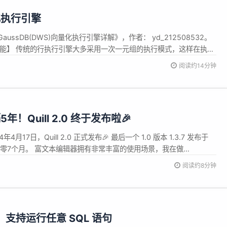
化执行引擎
ssDB(DWS)向量化执行引擎详解》，作者： yd_212508532。
功能】 传统的行执行引擎大多采用一次一元组的执行模式，这样在执行
并没有用来处理数据，更多的是在遍历执行树，就会导致CPU的有效利
阅读约14分钟
P场景巨量的函数调用次数，需要巨大的开销。为了解决这一问题，...
！Quill 2.0 终于发布啦🎉
年4月17日，Quill 2.0 正式发布🎉 最后一个 1.0 版本 1.3.7 发布于
4年零7个月。 富文本编辑器拥有非常丰富的使用场景，我在做
程中，也经常有用户问：OpenTiny 有富文本吗？ 于是在2023年6月，
阅读约8分钟
做技术选型时，考虑了 ...
发布，支持运行任意 SQL 语句