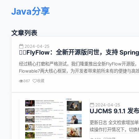
Java分享
文章列表
2024-04-25
❤️‍🔥FlyFlow：全新开源版问世，支持 SpringB
经过精心打磨和严格测试，我们隆重推出全新FlyFlow开源版，
Flowable7两大核心框架，为开发者带来前所未有的便捷与高效。
方面更上一层楼。而Flowable7的融入，则进一步增强了FlyFl
367
收藏
2024-04-25
UJCMS 9.1.1 
更新日志 全文检索增加
续操作打开情况下，切换栏
(java cms)、Java建站系