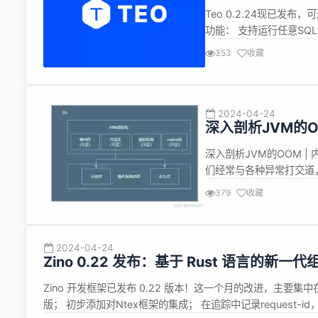
Teo 0.2.24现已发布
功能： 支持运行任意SQL语句 
增加nullish coales
353
收藏
人类语言 ...
2024-04-24
深入剖析JVM的O
深入剖析JVM的OOM |
们经常与各种异常打交道，其
是导致JVM报错以及出
379
收藏
Java开发者来说至关重
2024-04-24
Zino 0.22 发布：基于 Rust 语言的新
Zino 开发框架已发布 0.22 版本！这一个月的改进，主要集中在以
版； 初步添加对Ntex框架的集成； 在追踪中记录request-id，