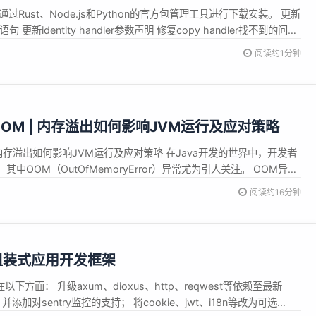
，可通过Rust、Node.js和Python的官方包管理工具进行下载安装。 更新
更新identity handler参数声明 修复copy handler找不到的问题
cing的运行时schema报错 新增admin.Language定义：管理平台所支持的
阅读约1分钟
OM | 内存溢出如何影响JVM运行及应对策略
 内存溢出如何影响JVM运行及应对策略 在Java开发的世界中，开发者
中OOM（OutOfMemoryError）异常尤为引人关注。 OOM异常
现异常的常见原因之一，了解OOM异常的产生原因和处理方法对于
阅读约16分钟
要，通过合理的内存管理和优化技术，我们可以降低OOM异常的...
一代组装式应用开发框架
下方面： 升级axum、dioxus、http、reqwest等依赖至最新
并添加对sentry监控的支持； 将cookie、jwt、i18n等改为可选