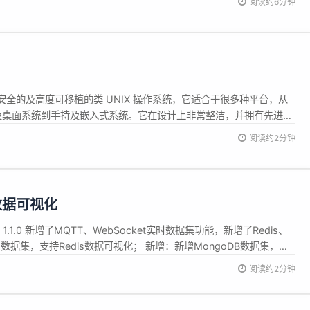
阅读约6分钟
t、Vue3、E...
的、安全的及高度可移植的类 UNIX 操作系统，它适合于很多种平台，从
rvers 及桌面系统到手持及嵌入式系统。它在设计上非常整洁，并拥有先进的
学术界都有口皆碑。用户可通过完整的源代码来获得支持。很多应用
阅读约2分钟
ckages Collection 获得。 N...
网数据可视化
 1.1.0 新增了MQTT、WebSocket实时数据集功能，新增了Redis、
s数据集，支持Redis数据可视化； 新增：新增MongoDB数据集，支
...
阅读约2分钟