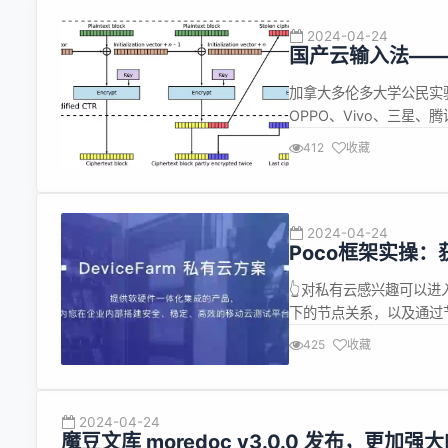
2024-04-24
国产云输入法—
加拿大多伦多大学公民实验室
OPPO、Vivo、三星
允许研究人员完整破解厂
412
收藏
加密法保护用户输入内容。 ▲ 百
2024-04-24
Poco框架实操：
👆对私有云感兴趣可以进入
下的节点关系，以及通过
当我们寻找到所需要节点
425
收藏
作 2.1 获取控件文本属性：
2024-04-24
魔豆文库 moredoc v3.0.0 发布，更