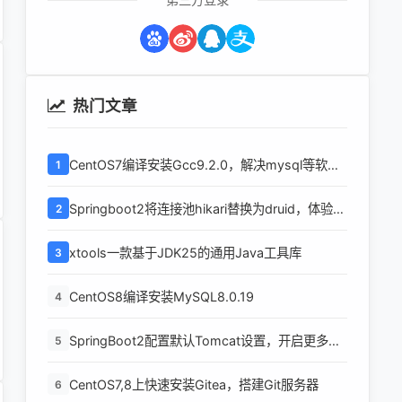
热门文章
CentOS7编译安装Gcc9.2.0，解决mysql等软件
1
编译问题
Springboot2将连接池hikari替换为druid，体验最
2
强大的数据库连接池
xtools一款基于JDK25的通用Java工具库
3
CentOS8编译安装MySQL8.0.19
4
SpringBoot2配置默认Tomcat设置，开启更多高
5
级功能
CentOS7,8上快速安装Gitea，搭建Git服务器
6