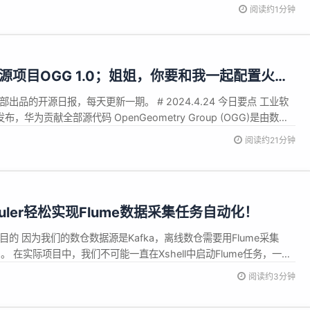
阅读约1分钟
开源项目OGG 1.0；姐姐，你要和我一起配置火狐
？Fedora 40
辑部出品的开源日报，每天更新一期。 # 2024.4.24 今日要点 工业软
 发布，华为贡献全部源代码 OpenGeometry Group (OGG)是由数字
tal Industrial Software Alliance” ， 英文缩写 “DISA”) 孵
阅读约21分钟
heduler轻松实现Flume数据采集任务自动化！
的 因为我们的数仓数据源是Kafka，离线数仓需要用Flume采集
S中。 在实际项目中，我们不可能一直在Xshell中启动Flume任务，一是
多，二是一旦Xshell页面关闭Flume任务就会停止，这样非常不方便，
阅读约3分钟
e任务。 所以经过测试后，我发现海豚调度器...