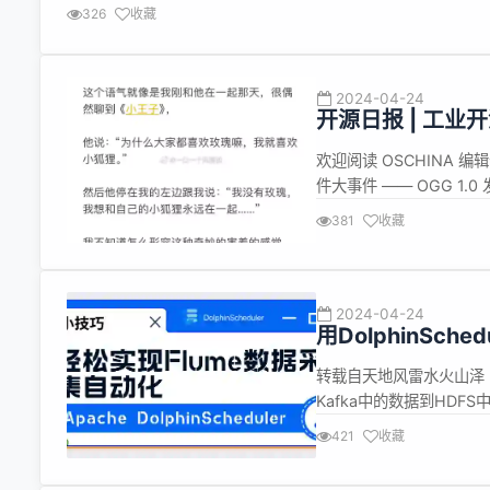
feature，优化编译时间。
326
收藏
2024-04-24
开源日报 | 工业
吗；苹果AI遥遥落后
欢迎阅读 OSCHINA 编
件大事件 —— OGG 1.0
化工业软件联盟 (英文译名为“Digi
381
收藏
化，...
2024-04-24
用DolphinSc
转载自天地风雷水火山泽 目
Kafka中的数据到HDF
因为项目的Flume任务很
421
收藏
因此必须在后台启动Flum