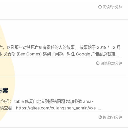
术领域取得主导地位”。而路透社在日前所看到一封“致美国立法者的信”中，
阅读约2分钟
“努力审查潜在风险，并评估商务部门是否采取适当行动来有效解决任
人
，以及那些对其死亡负有责任的人的故事。 故事始于 2019 年 2 月
戈麦斯 (Ben Gomes) 遇到了问题。时任 Google 广告副总裁兼总
r 和时任 Google 工程、搜索和广告副总裁的 Shiv Venkataraman，由于
阅读约20分钟
及可能...
决方案
内容包括： table 修复自定义列报错问题 增加参数 area-
 详情查看：https://gitee.com/xuliangzhan_admin/vxe-
阅读约1分钟