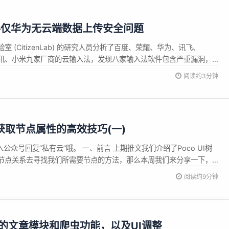
—仅华为无云端数据上传安全问题
 (CitizenLab) 的研究人员分析了百度、荣耀、华为、讯飞、
、腾讯、小米九家厂商的云输入法，发现八家输入法软件包含严重漏洞，
商设计用于保护用户输入内容的加密法。还有部分厂商并未使用任何
阅读约3分钟
度 IME 在 Android 和 iOS 上使用的 BCTR ...
获取节点属性的高效技巧(一)
公众号回复“私有云”哦。 一、前言 上期推文我们介绍了Poco UI树
节点关系去寻找我们所需要节点的方法，那么本周我们来分享一下，
后，能获取到什么信息呢？又怎么去获取呢？ 二、Poco节点的属性操
阅读约9分钟
get_text( ) 在UI自动化测试中，获取节点的文本信息是...
加强大的文章模块和爬虫功能，以及UI调整