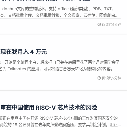
chub文库的重构版本，支持 office (全部类型)、PDF、TXT、
级分类、文档批量上传、文档批量转换、全文搜索、云存储、网络爬虫、
美观的用户视觉和功能体验，以及配套的微...
阅读约6分钟
现在我月入 4 万元
，他一开始是个编程小白，后来把自己关在房间里花了两个月时间学会了
为 Talknotes 的应用，可以将语音备忘录转化为结构化的内容，月
ico 从高中毕业就开始创业，大学只上了一个月就退学了，他尝试了很多
阅读约9分钟
和自由职业者。到了 2022 年，他的商店业绩不佳，主要客户...
查中国使用 RISC-V 芯片技术的风险
正在审查中国在开源 RISC-V 芯片技术方面的工作对其国家安全的
两院的 18 名议员曾在去年向拜登政府施压，要求其制定计划，阻止