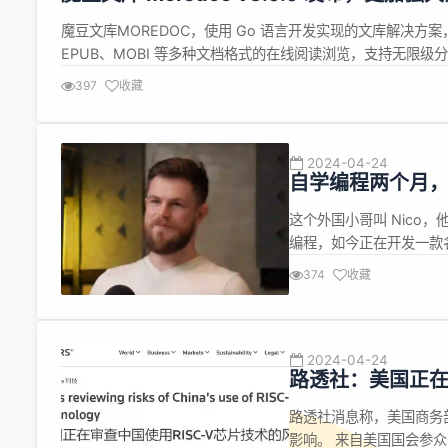
魔豆文库MOREDOC，使用 Go 语言开发实现的文库解决方案，do
EPUB、MOBI 等多种文档格式的在线阅读浏览，支持无限
VIP、手机号登录注册以及支付宝和微信支付等功能，拥有简洁
397
收藏
2024-04-24
自学编程两个月，
这个外国小哥叫 Nico
编程，如今正在开发一款名
收入 5000 美元。 N
374
收藏
方向，最终坚持做跨境电商
2024-04-24
路透社：美国正在审
路透社消息称，美国商务部
影响。 来自美国国会参众