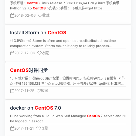
系统环境：
CentOS
Linux release 7.3.1611 x86_64 GNU/Linux 系统自带
The discounts for students and Double 11th are very attractive. As for
Python v2.7.5
CentOS
下安装pip步骤： 下载文件wget https:
the other services in its store, I have not used them yet.
2018-02-06
收藏
Install Storm on
CentOS
什么是Storm? Storm is afree and open sourcedistributed realtime
computation system. Storm makes it easy to reliably process
unbounded streams of data, doing for realtime processing what
2017-12-06
收藏
Hadoop did for batch processing. Storm issimple, can be used withany
programming language, and is a lot of fun to use! Storm has many use
cases: realtime analytics, online machine learning, continuous
CentOS
时钟同步
computation, distributed RPC, ETL, and more. Storm is fast: a
benchmark clocked it at overa million tuples processed per second per
1、环境介绍： 都在root用户权限下设置时间同步 标准时钟同步 3台设备 IP 节
node. It isscalable,fault-tolerant,guarantees your data will be
点 作用 192.168.128 主节点 ntpd服务器，用于与外部公共ntpd同步标准时间
processed, and iseasy to set up and operate. [官网]http://storm-
192.168.129 备用主节点 ntpd客户端，用于与ntpd同步时间 192.168.130 子节
2017-11-25
收藏
project.net/ 安装脚本 安装daemontools-0.76.tar.gz的脚本: yum install
点 ntpd客户端，用于与ntpd同步时间 2、ntp时钟同步设置步骤 检查ntp服务
patch sudo mkdir -p /package sudo chmod 1755 /package/ cd
是否安装。 出现如下则表示安装成功。 如果未安装则：yum -y install ntp。
/package/ sudo wget http://cr.yp.to/daemontools/daemontools-
然后再：service ntpd restart 3、配置ntpd服务器，就是通外网同步时间的机
docker on
CentOS
7.0
0.76.tar.gz sudo tar xzf daemontools-0.76.tar.gz sudo wget
器：192.168.9.128；配置前先将外网时间同步至服务器机器：ntpdate -u
http://www.qmail.org/moni.csi.hu/pub/glibc-2.3.1/daemontools-
cn.pool.ntp.org； 修改服务器配置文件 vim /etc/ntp.conf 增加下面这两项：
I’ll be working from a Liquid Web Self Managed
CentOS
7 server, and I’ll
0.76.errno.patch cd admin/daemontools-0.76 sudo patch -p1 <
这个设置成自己的IP最后一位写0； 后面这个也需要配置，这个是固定的： ntp
be logged in as root.
http://www.cnblogs.com/daemontools-0.76.errno.patch sudo rm
服务器修改到此为止。 重启服务：service ntpd restart。 Ntpstat表示服务器
2017-11-21
收藏
http://www.cnblogs.com/daemontools-0.76.errno.patch
时间已经和外网同步。 配置客户端的时间同步（192.168.9.129/130）。同样
http://www.cnblogs.com/daemontools-0.76.tar.gz sudo
是修改vim /etc/ntp.conf，只需要修改这几行。保存退出。然后，ntpstat。