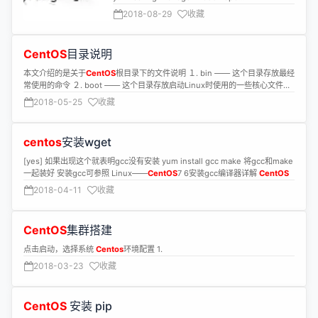
http://rpms.remirepo.net/enterprise/remi-release-7.rpm -y yum-
https://download.docker.com/linux/
centos
2018-08-29
收藏
config-manager --enable remi-php72 yum -y install php7.2 php7.2-cli
php7.2-fpm php7.2-gd php7.2-json php7.2-mysql yum -y install php72
php72-php-fpm php72-php-mysqlnd php72-php-opcache php72-php-
xml php72-php-xmlrpc php72-php-gd php72-php-mbstring php72-
CentOS
目录说明
php-json systemctl restart httpd.service · Test: vim
本文介绍的是关于
CentOS
根目录下的文件说明 １. bin —— 这个目录存放最经
/var/www/html/info.php <?php phpinfo(); ?>
常使用的命令 ２. boot —— 这个目录存放启动Linux时使用的一些核心文件，
http://192.168.1.100/info.php “”” · Start services systemctl
包括一些连接文件以及镜像文件 ３.
restarthttpd.service systemctlrestartmariadb.service Set up MySQL
2018-05-25
收藏
mysql_secure_installation Set root password? [Y/n] // (Y) Remove
anonymous users? [Y/n] // (Y) Disallow root login remotely? [Y/n] //(n)
Remove test database and access to it? [Y/n] //(Y) Reload privilege
centos
安装wget
tables now? [Y/n] //(Y) login MySQL: mysql -u root -p (the password is
empty, just press enter) mysql> create database wordpress; //create a
[yes] 如果出现这个就表明gcc没有安装 yum install gcc make 将gcc和make
database and name it as ‘wordpress’ · Getting MySQL Support In PHP
一起装好 安装gcc可参照 Linux——
CentOS
7 6安装gcc编译器详解
CentOS
yum -y install php-mysql yum -y install php-gd php-ldap php-odbc
2018-04-11
收藏
php-pear php-xml php-xmlrpc php-mbstring php-soap curl curl-devel
systemctl restart httpd.service · Install phpMyAdmin sudo yum install
phpMyAdmin -y vim /etc/httpd/conf.d/phpMyAdmin.conf php not
CentOS
集群搭建
decoding .php yum install httpd yum install httpd-devel yum install
php php-pear · Install WordPress wget http://wordpress.org/latest.zip
点击启动，选择系统
Centos
环境配置 1.
unzip latest.zip cp -r wordpress/* /var/www/html/ cd /var/www/html/
2018-03-23
收藏
cp wp-config-sample.php wp-config.php vim wp-config.php Press ‘i’ to
write, insert database name, user name and user password. Others
remain the same. Press ‘Esc’ to exit writing mode. Double press ‘Shift’
+ ‘z’ to exit the file. Then, go to your domain to finish WordPress set
CentOS
安装 pip
up. I used Wanwang to register a domain and Aliyun to set up an ECS.