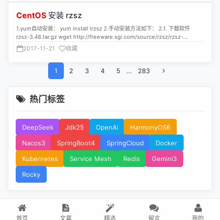
./package/install 安装Storm的脚本是在nathanmarz写的脚本的基础上修改
5、最后reboot服务器。时间同步OK。
的,去掉了两个大文件的下载,依赖项修改为yum安装,代码略长 #!/bin/bash
CentOS
安装 rzsz
pp() { echo -e "\e[00;32m"$1"\e[00m" } HOST=`hostname`
1.yum自动安装： yum install lrzsz 2.手动安装方法如下： 2.1. 下载软件
######################################### # Clean up old
rzsz-3.48.tar.gz wget http://freeware.sgi.com/source/rzsz/rzsz-
installation. #########################################
3.48.tar.gz下载。 2.2解压 tar zxvf rzsz-3.48.tar.gz 2.3.安装 cd rzsz-3.48
cleanup() { pp "Cleaning up previous installation..." rm -rf $BASEDIR
2017-11-21
收藏
make posix 或者 make linux 2.4.如果出现如下提示： -bash: make:
mkdir $BASEDIR echo "#!/bin/bash" > $START_SH chmod +x
command not found。 2.5.表系统没有安装编译器，SSH下安装一下： yum
$START_SH echo "#!/bin/bash" > $STOP_SH chmod +x $STOP_SH }
-y install gcc automake autoconf libtool make 2.6.再次执行make posix
1
2
3
4
5
...
283
######################################### # System
命令 [root@miao src]#make posix 02 cc -O -DPOSIX -DMD=2 rz.c -o rz
dependencies. #########################################
03 size rz 04 text data bss dec hex filename 05 25444 648 10464
deps() { pp "Checking system dependencies..." echo yum install gcc
36556 8ecc rz 06 rm -f rb rx rc 07 ln rz rb 08 ln rz rx 09 ln rz rc 10 cc -O
gcc-c++.x86_64 crontabs screen daemontools uuid-devel libuuid-
热门标签
-DPOSIX sz.c -o sz 11 size sz 12 text data bss dec hex filename 13
devel git libtool build-essential unzip echo }
30565 708 43072 74345 12269 sz 14 rm -f sb sx zcommand
######################################### # ZooKeeper.
zcommandi 15 ln sz sb 16 ln sz sx 17 ln sz zcommand 18 ln sz
######################################### zookeeper() {
DeepSeek
Jdk25
OpenAi
HarmonyOS6
zcommandi 19 [root@miao src]# 3.为了方便使用这个工具，把相关文件复
echo "Current Host $HOST " # if [ "$HOST" != "$NIMBUS" ] # then # pp
制到目录/usr/bin下面，这里只需要拷贝2个文件rz及sz cp rz sz /usr/bin
"Skipping ZooKeeper installation on all hosts but nimbus!" # return # fi
Nacos3
SpringBoot4
SpringCloud
Docker
ZK_VERSION="3.3.6" ZK_DIR=$BASEDIR"/zookeeper"
ZK_CONFIGFILE="zoo.conf" ZK_CONF=$ZK_DIR"/"$ZK_CONFIGFILE
Kubernetes
Service Mesh
Redis
Gemini3
ZK_RUN=$ZK_DIR"/run" ZK_PURGE=$ZK_DIR"/purge.sh"
ZK_DATADIR=$ZK_DIR"/data"
Rocky
ZK_TARBALL_URL="http://apache.openmirror.de/zookeeper/zookeeper-
"$ZK_VERSION"/zookeeper-"$ZK_VERSION".tar.gz"
ZK_TARBALL=$ZK_DIR/"zookeeper.tar.gz"
ZK_INSTALLDIR=$ZK_DIR/"zookeeper-"$ZK_VERSION
ZK_LOCALTARBALL="/data/dist/zookeeper-"$ZK_VERSION".tar.gz"
首页
文章
精选
留言
我的