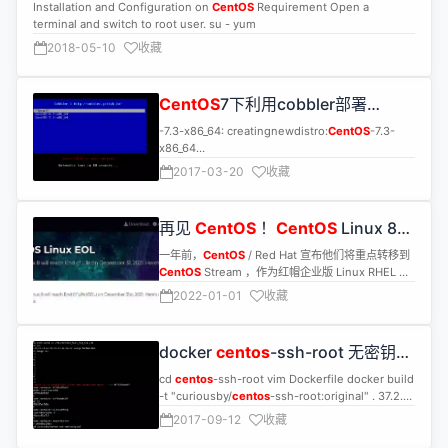
Installation and Configuration on
CentOS
Requirement Open a
$EXEC $CONF $EXEC $CONF & 将Redis服务启
xujun soft nofile 65536 xujun hard nofile
terminal and switch to root user. su - yum
动到后台 $CLIEXEC -p $REDISPORT shutdown
131072 xujun soft nproc 4096 xujun hard nproc
$CLIEXEC -p $REDISPORT -a xjroot shutdown
2018-05-10
收藏
4096 注意:其中xujun为elasticsearch运行用户 sh
配置Redis登录口令用于关机(参考上面配置文件) 将
复制代码 vi /etc/sysctl.conf 在末尾添加 sh 复制代
启动脚本移动到Linux服务中并重命名为redis sh 复
码 vm.max_map_count=262144
制代码 mv /data0/redis/conf/redis_init_script
CentOS
7下利用cobbler部署
/etc/rc.d/init.d/redis 注:若是拷贝备份的启动脚本到
CentOS
Linux服务目录则需要改该脚本运行权限:chmod a+x
-7.3-x86_64: creatingnewdistro:
CentOS
-7.3-
/etc/rc.d/init.d/redis 4.将Reids的命令添加到环境
x86_64
变量中 打开文件: sh 复制代码 vi ~/.bash_profile 输
tryingsymlink:/var/www/cobbler/ks_mirror/
CentOS
-
2017-03-20
收藏
入: sh 复制代码 # Redis export
7.3-
REDIS_HOME=/data0/redis export
PATH=$REDIS_HOME/bin:$PATH 保存并退出 sh
再见
CentOS
！
CentOS
Linux 8
复制代码 :x 让配置马上生效 sh 复制代码 source
生命周期结束
~/.bash_profile 5.Redis运行命令 sh 复制代码 # 启
一年前，
CentOS
/ Red Hat 宣布他们将重点转移到
动 service redis start # 停止 service redis stop
CentOS
Stream ，作为红帽企业版 Linux RHEL 的
6.连接Redis sh 复制代码 # 需要指定端口号和登录
上游向前发展。
2022-01-01
收藏
口令 redis-cli -p 11020 -a xjroot
docker
centos
-ssh-root 无密钥
centos
image
cd
centos
-ssh-root vim Dockerfile docker build
-t "curiousby/
centos
-ssh-root:original" . 37.2.3
build
2017-09-12
收藏