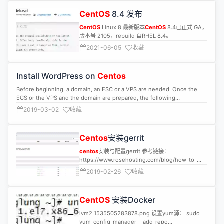
CentOS
8.4 发布
CentOS
Linux 8 最新版本
CentOS
8.4已正式 GA，
版本号 2105，rebuild 自RHEL 8.4。
2021-06-05
收藏
Install WordPress on
Centos
Before beginning, a domain, an ESC or a VPS are needed. Once the
ECS or the VPS and the domain are prepared, the following
procedures can be conducted. Detailed steps are as followings: ·
2019-03-02
收藏
Install LAMP services (Linux, Apache, MySQL, PHP). input these
commands: 1. InstallApache, MySQL, and PHP yum -y install httpd
mysql mysql-server php php-mysql php-gd php-xml 2. Set uphttpd
Centos
安装gerrit
and mysqldto start with system systemctl enablehttpd.service “”” ·
Updated on 7.26.2018 mysqld.service failed to start. yum install
centos
安装与配置gerrit 参考链接：
mariadb-server mariadb -y systemctl start mariadb.service systemctl
https://www.rosehosting.com/blog/how-to-
enable mariadb.service · Updated on 3.2.2019 Applying php7x, old
install-gerrit2-on-a-
centos
-7-linux-vps
2019-02-26
收藏
method no longer used. Install mariadb yum install mariadb-server
mariadb -y systemctl start mariadb.service systemctl enable
mariadb.service · Install apache: yum -y install httpd systemctl start
CentOS
安装Docker
httpd.service systemctl enable httpd.service · Install php: yum install
https://dl.fedoraproject.org/pub/epel/epel-release-latest-7.noarch.rpm
lvm2 1535505283878.png 设置yum源： sudo
-y yum install yum-utils -y yum install
yum-config-manager --add-repo