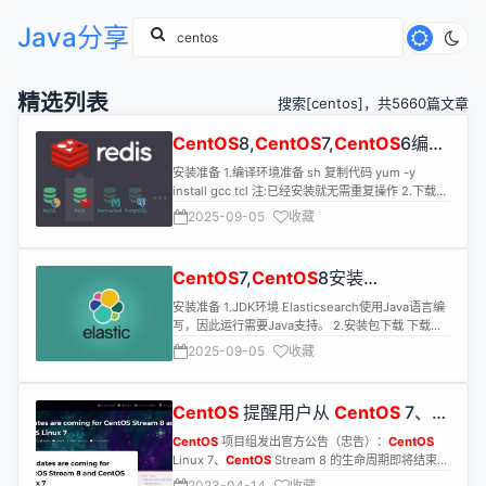
Java分享
精选列表
搜索[centos]，共5660篇文章
CentOS
8,
CentOS
7,
CentOS
6编译
安装Redis5.0.7
安装准备 1.编译环境准备 sh 复制代码 yum -y
install gcc tcl 注:已经安装就无需重复操作 2.下载
Redis 下载地址:http://www.redis.io/download 安
2025-09-05
收藏
装 1.解压到指定目录 如:/data0/redis sh 复制代码
tar -zxvf redis-5.0.7.tar.gz 2.编译安装 进入解压后
的目录 sh 复制代码 cd /data0/redis/redis-5.0.7 编
CentOS
7,
CentOS
8安装
译安装 sh 复制代码 make PREFIX=/data0/redis
Elasticsearch6.8.6
install 注:/data0/redis为安装目录 安装结果 3.配置
安装准备 1.JDK环境 Elasticsearch使用Java语言编
Redis 创建配置文件目录和关机数据存放目录 sh 复
写，因此运行需要Java支持。 2.安装包下载 下载地
制代码 cd /data0/redis && mkdir conf && mkdir
址:https://www.elastic.co/cn 3.可视化工具
2025-09-05
收藏
data 拷贝配置文件到配置文件目录 sh 复制代码 cp
elasticsearch-head下载(可选) 下载地
/data0/redis/redis-5.0.7/redis.conf
址:https://github.com/mobz/elasticsearch-head
/data0/redis/conf 拷贝启动脚本到配置文件目录 sh
4.中文分词插件下载(可选) 下载地
CentOS
提醒用户从
CentOS
7、
复制代码 cp /data0/redis/redis-
址:https://github.com/medcl/elasticsearch-
5.0.7/utils/redis_init_script /data0/redis/conf 配
CentOS
Stream 8 迁移
analysis-ik/releases 注意:一定要下载和
CentOS
项目组发出官方公告（忠告）：
CentOS
置Redis运行的配置文件 sh 复制代码 vi
Elasticsearch对应版本的才能用 5.注意事项
Linux 7、
CentOS
Stream 8 的生命周期即将结束，
/data0/redis/conf/redis.conf 配置说明 原配置 修
Elasticsearch对版本有严格要求，因此所有版本必
这两个版本的支持时间都只剩一年，请大家抓紧时间
2023-04-14
收藏