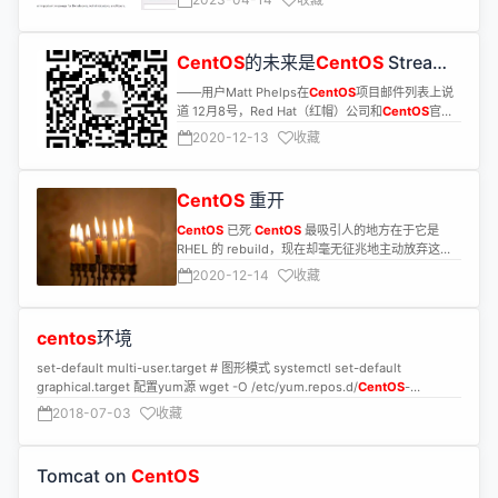
改后的配置 说明 daemonize no daemonize yes
须一直。并且Elasticsearch不运行在root用户下。
迁移。
是否作为守护进程运行 pidfile /var/run/redis.pid
安装 1.解压文件到任意目录
pidfile /data0/redis/redis_11020.pid PID的存放位
如:/data0/elasticsearch/elasticsearch-6.8.6 sh
置 port 6379 port 11020 Redis运行端口 dir ./ dir
CentOS
的未来是
CentOS
Stream
复制代码 tar -zxvf elasticsearch-6.8.6.tar.gz 2.启
/data0/redis/data 关机后数据存放目录 #
动 sh 复制代码 ES_JAVA_OPTS="-Xms1024m -
吗？
——用户Matt Phelps在
CentOS
项目邮件列表上说
requirepass foobared requirepass 123456
Xmx1024m" ./bin/elasticsearch 3.安装可视化工具
道 12月8号，Red Hat（红帽）公司和
CentOS
官方
Reids访问口令 重命名Redis运行的配置文件(根据配
elasticsearch-head(可选) 注意:该工具依赖于
同时发布了消息，决定把
CentOS
发行版本切换为
置文件中的端口号命名) sh 复制代码 mv
2020-12-13
收藏
nodejs环境,如果没有请先安装nodejs环境 解压到任
CentOS
Stream发行版本
/data0/redis/conf/redis.conf
意目录 如:/data0/elasticsearch/elasticsearch-
/data0/redis/conf/redis_11020.conf 配置Redis的
head-master sh 复制代码 unzip elasticsearch-
启动脚本 sh 复制代码 vi
head-master.zip 安装 sh 复制代码 npm install 运
CentOS
重开
/data0/redis/conf/redis_init_script 配置说明 原配
行 sh 复制代码 npm run start 配置es允许跨域访问
置 修改后的配置 说明 #!/bin/sh #!/bin/sh
CentOS
已死
CentOS
最吸引人的地方在于它是
sh 复制代码 编辑
#chkconfig: 2345 80 90 支持chkconfig
RHEL 的 rebuild，现在却毫无征兆地主动放弃这个
elasticsearch/config/elasticsearch.yml在底部添
REDISPORT=6379 REDISPORT=11020 Redis运行
“人设”，所以不难理解众多开发者对这个决策的不
加 # 如果启用了HTTP端口,那么此属性会指定是否允
2020-12-14
收藏
端口(参考上面配置文件)
满。
许跨源REST请求 http.cors.enabled: true # 如果
EXEC=/usr/local/bin/redis-server
http.cors.enabled的值为true,那么该属性会指定允
EXEC=/data0/redis/bin/redis-server Redis服务
许REST请求来自何处 http.cors.allow-origin: "*"
centos
环境
的目录 CLIEXEC=/usr/local/bin/redis-cli
4.安装中文分词插件(可选) 解压 将elasticsearch-
CLIEXEC=/data0/redis/bin/redis-cli Redis客户端
analysis-ik-6.8.6.zip解压到ik目录下 安装 将ik目录
set-default multi-user.target # 图形模式 systemctl set-default
的目录
复制到elasticsearch\plugins目录下，重启即可生
graphical.target 配置yum源 wget -O /etc/yum.repos.d/
CentOS
-
PIDFILE=/var/run/redis_${REDISPORT}.pid
效 5.Elasticsearch设置外网访问(可选) 修改
Base.repo
2018-07-03
收藏
PIDFILE=/data0/redis/redis_${REDISPORT}.pid
es/config/elasticsearch.yml配置文件 添加 sh 复
Redis运行PID的目录(参考上面配置文件)
制代码 network.host: 0.0.0.0 http.port: 9200 若
CONF="/etc/redis/${REDISPORT}.conf"
出现无法启动问题(以root用户权限下修改以下文件
Tomcat on
CentOS
CONF="/data0/redis/conf/redis_${REDISPORT}.conf"
并重启系统) sh 复制代码 vi
Redis运行配置文件的目录(参考上面配置文件)
/etc/security/limits.conf 在末尾添加 sh 复制代码