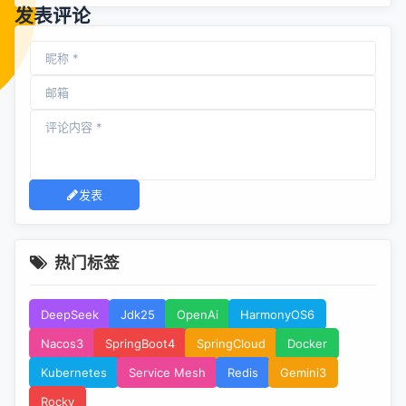
发表评论
发表
热门标签
DeepSeek
Jdk25
OpenAi
HarmonyOS6
Nacos3
SpringBoot4
SpringCloud
Docker
Kubernetes
Service Mesh
Redis
Gemini3
Rocky