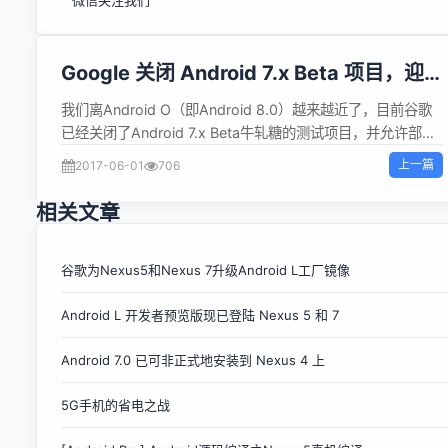
微信关注我们
Google 关闭 Android 7.x Beta 项目，迎
接 Android O
我们离Android O（即Android 8.0）越来越近了，目前谷歌
已经关闭了Android 7.x Beta牛轧糖的测试项目，并允许部分
机型用户提前尝鲜新版。新版Android O按照惯例，会被命名
上一篇
2017-06-01
706
为一种零食，目前大家都猜这个名字应该是美国国民饼干奥利
奥（Oreo）。 新版Android的正式发布会在5月17日到19日召
相关文章
开的谷歌I/O大会上，不过早在3月21日，Android O就已经面
向开发者进行测试了，并在今年第三季度结束。 面向普通用户
的Android O测试版本会在I/O大会上公布，到时候，用户就可
谷歌为Nexus5和Nexus 7升级Android L工厂镜像
以通过OTA更新到Android O的Beta版本，需要注意到是，因
Android L 开发者预览版现已登陆 Nexus 5 和 7
为是早期版本，肯定会有很多Bug与问题。 目前支持Android
O测试的机型有以下6款： Nexus 5X Nexus 6P Nexus
Android 7.0 已可非正式地安装到 Nexus 4 上
Player Pixel Pixel XL Pixel C 本文来自开源中国社区
[http://www.oschina.net]
5G手机的省电之战