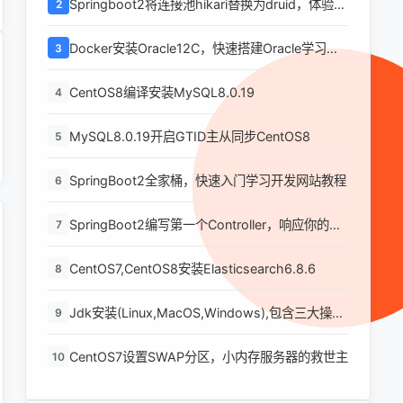
Springboot2将连接池hikari替换为druid，体验最
2
强大的数据库连接池
Docker安装Oracle12C，快速搭建Oracle学习环
3
境
CentOS8编译安装MySQL8.0.19
4
MySQL8.0.19开启GTID主从同步CentOS8
5
SpringBoot2全家桶，快速入门学习开发网站教程
6
SpringBoot2编写第一个Controller，响应你的
7
http请求并返回结果
CentOS7,CentOS8安装Elasticsearch6.8.6
8
Jdk安装(Linux,MacOS,Windows),包含三大操作
9
系统的最全安装
CentOS7设置SWAP分区，小内存服务器的救世主
10