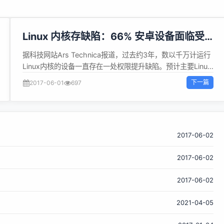
Linux 内核存缺陷：66% 安卓设备面临受
攻击风险
据科技网站Ars Technica报道，过去约3年，数以千万计运行
Linux内核的设备一直存在一处权限提升缺陷。预计主要Linux
发行商将于本周修复该缺陷，但由于为Android手机和嵌入式
下一篇
2017-06-01
697
设备发布更新包相当困难，许多人未来数月或数年仍将面临受
到攻击的风险。这一缺陷出现在2013年初发布的3.8版Linux
内核中。安全厂商Perception Point研究人员发现了该缺陷，
并报告给Linux内核维护团队。 在服务器上，具有本地访问权
限的黑客可以利用该缺陷获得最高权限；在运行KitKat及更高
2017-06-02
版本Android的智能手机上，恶意应用可以破坏正常安全机
2017-06-02
制，访问操作系统底层功能；嵌入式Linux设备也存在安全风
险。 Perception Point研究人员称，“截至披露当天，该缺陷
2017-06-02
影响数千万台Linux PC、服务器，以及66%的Android设备
(手机/平板电脑)。尽管我们和Linux内核安全团队尚未监测到
2021-04-05
利用该缺陷的攻击活动，建议相关厂商尽快 为不安全设备发布
补丁软件。” 虽然多年来黑客一直把Windows作为主要攻击目