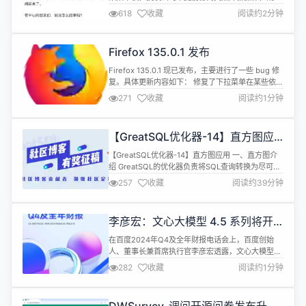
降薪幅度10%-35%，甚至还有传出0元工资的极端情
618
收藏
阅读约2分钟
况，引发员工强烈不满。 据悉，目前IT中心产品部确
认降薪，其他受影响部门暂不清楚。有员工反映，公
司在降薪的同时还在大力拓展新业务，高层薪资福利
Firefox 135.0.1 发布
却丝毫未减，这让员工心里很不平衡。 据透露，中软
国际提供了三种选择：一是按...
Firefox 135.0.1 现已发布，主要进行了一些 bug 修
复。具体更新内容如下： 修复了下拉菜单在某些依赖
于特定mousemove事件行为的网站上无法使用的问
271
收藏
阅读约1分钟
题。（错误 1944191） 修复了在某些情况下使用
anchor tags滚动到错误位置的问题。（错误
1946899） 修复了从旧版本 Firefox 升级时无法通
【GreatSQL优化器-14】直方图应
过历史记录菜单恢复关闭的...
用
【GreatSQL优化器-14】直方图应用 一、直方图介
绍 GreatSQL的优化器负责将SQL查询转换为尽可能
高效的执行计划，但因为数据环境不断变化有可能导
257
收藏
阅读约39分钟
致优化器对查询数据了解不够充足，可能无法生成最
优的执行计划进而影响查询效率，因此推出了直方图
(histogram)功能来解决该问题。 直方图用于统计字
李彦宏：文心大模型 4.5 系列将开
段值的分布情况，向优化器提供统计信息。利用直方
源，是最强大的文心大模
图，可...
在百度2024年Q4及全年财报电话会上，百度创始
人、董事长兼首席执行官李彦宏透露，文心大模型
4.5将开源，4.5将是百度有史以来最强大的大模型，
282
收藏
阅读约1分钟
“希望客户和用户能比之前更方便地体验这款模型”。
他表示，开源4.5系列的决策源自于对技术领先地位
的坚定信心，开源将进一步促进文心大模型的广泛应