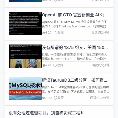
着开源Llama模型和工具集合的空前增长和发展势头
强劲，公司决定于4月29日举行首届专门面向AI领域
的开发者大会LlamaCon。他们将在大会上分享开源
OpenAI 前 CTO 官宣新创业 AI 公
AI发展的最新动态，来帮助开发者构建“令人惊...
司，团队成员多来自 OpenAI
OpenAI 前 CTO Mira Murati 今天凌晨宣布创立了
新的 AI 公司 Thinking Machines Lab（思维机器实
验室）。 官网写道，公司将专注于构建人工智能
320
收藏
阅读约3分钟
（AI）模型和产品，以支持更多、跨工作领域的“人
类-AI协作”，“虽然当前的系统擅长编程和数学，但我
们正在构建能够适应人类所有专业知识并实现更广泛
没有所谓的 1875 纪元，美国 150
应用的人工智能。” 他们还强...
多岁老人领社保福利不是 COBOL 语
近期，一位美国政府官员曾宣称：“我们这里有些人
言的锅
看起来都已经150岁了”，并指出这些人正在领取社会
保障福利。由此，有人开始流传这样一种说法：社会
292
收藏
阅读约5分钟
保障局（SSA）在存储日期时使用了一个1875年的纪
元，把那些未知出生年份的记录存为0，从而默认显
示为1875年。 这种观点的起源可以追溯到某个帖
解读TaurusDB二级分区，如何提高
子，帖子中有人调侃道： “看起来埃隆那群天才程序
查询性能和管理效率
员根本就不懂COBOL的...
摘要：TaurusDB全面兼容MySQL分区表的语法和功
能，支持更加丰富的分区方式和组合策略。 本文分享
自华为云社区 《【华为云MySQL技术专栏】
309
收藏
阅读约21分钟
TaurusDB二级分区，提升企业数据库管理效能》 ，
作者：GaussDB 数据库。 1.背景介绍 随着业务的扩
展，表的数据量也会相应增加。当表数据量达到一定
没有处理过遗留项目，别自称资深工程师
规模时，数据库查询性能会成为系统瓶颈。 为了解