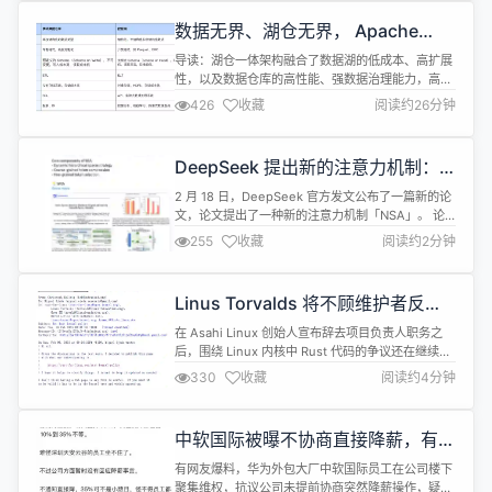
数，为JDer们提供琳琅满目的产品功能，无论是与产
数据无界、湖仓无界， Apache
研紧密相关，还是关联性稍弱的功能，皆涵盖其中。
Doris 湖仓一体解决方案全面解读
作为基于Vue搭建的平台，不...
导读：湖仓一体架构融合了数据湖的低成本、高扩展
（上篇）
性，以及数据仓库的高性能、强数据治理能力，高效
应对大数据时代的挑战。为助力企业实现湖仓一体的
426
收藏
阅读约26分钟
建设，Apache Doris 提出了数据无界 和湖仓无界核
心理念，并结合自身特性，助力企业加速从 0 到 1 构
建湖仓体系，降低转型过程中的风险和成本。本文将
DeepSeek 提出新的注意力机制：
对湖仓一体演进及 Apache Doris 湖仓一体方案进行
原生稀疏注意力 (NSA)，创始人亲
介...
2 月 18 日，DeepSeek 官方发文公布了一篇新的论
自提交论文
文，论文提出了一种新的注意力机制「NSA」。 论
文地址：https://arxiv.org/pdf/2502.11089v1 据
255
收藏
阅读约2分钟
DeepSeek 介绍，「原生稀疏注意力 (Native
Sparse Attention, NSA) 」是一个用于超快长上下
文训练和推断的本地可训练的稀疏注意力机制，并...
Linus Torvalds 将不顾维护者反对
合并 Rust 内核代码
在 Asahi Linux 创始人宣布辞去项目负责人职务之
后，围绕 Linux 内核中 Rust 代码的争议还在继续。
DMA 映射助手及内核其他多个领域的维护者
330
收藏
阅读约4分钟
Christoph Hellwig 一直对 Linux 内核中的 Rust 代
码及其长期可维护性持批评态度，他在最新发布的一
封邮件列表帖子中指出， Linus Torvalds 私下提到
中软国际被曝不协商直接降薪，有人
将推翻维护...
直降 35%，引发员工抗议
有网友爆料，华为外包大厂中软国际员工在公司楼下
聚集维权，抗议公司未提前协商突然降薪操作，疑似