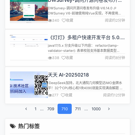
DWSurvey-调问开源问卷发布升级-
用，并在更多场景中扩大其影响力，“但我想强调的
V6.14.0
是，无论开源闭源，基础模型...
DWSurvey-调问开源问卷发布升级-V6.14.0 🎉
DWSurvey V6-前端使用纯Vue实现，不再使用
JQuery. 🚀 添加基于token认证方式，使用更方便
340
收藏
阅读约2分钟
下载地址 调问自开源以来一直坚持前后端所有代码
100% 开源💯，保证所有功能的稳定与可改造能力
👏。 🔥 安装下载地址（安装包）：
《灯灯》多租户快速开发平台 5.0.6
https://www.diaowen.net/...
发布，vben5 体验版新增 10 多个组
java17/5.x 分支升级以下内容： refactor(lamp-
件
validator-starter): 表单校验支持基本数据类型
refactor: 优化枚举、字典等接口的命名 fix（代码生
338
收藏
阅读约8分钟
成器）: 使用代码生成器生成代码，生成的路径中不
能包含. close #367 fix（代码生成器）: 修复前端页
面引用了错误的Edit.vue文件 fix（ap...
天天 AI-20250218
​ DeepSeek加持，北大通院几何模型达IMO金牌水
平！32个CPU核心和1块4090就能实现满血解题 北
大通院的TongGeometry模型在DeepSeek的加持
277
收藏
阅读约12分钟
下，达到了国际数学奥林匹克竞赛（IMO）金牌水
平。该模型不仅能够解决IMO-AG-30数据集中的所
1
...
709
有30题，还在IMO-AG-50数据集上解决了42题，超
710
711
...
1000
越了人类金牌选手的平均水平。Tong...
热门标签