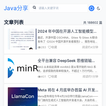
Java分享
文章列表
共 188602 篇
2024 年中国在开源人工智能模型领
域的崛起和变革
最近，开源中国 OSCHINA、Gitee 与 Gitee AI联合
发布了《2024 中国开源开发者报告》。 报告地址：
2024 中国开源开发者报告.pdf 报告聚焦 AI 大模型
283
收藏
阅读约4分钟
领域，对过去一年的技术演进动态、技术趋势、以及
开源开发者生态数据进行多方位的总结和梳理。 在第
二章《TOP 101-2024 大模型观点》中，Hugging
全平台兼容 DeepSeek 思维链输出 |
Face 工程师 Ti...
minRAG v0.0.6 发布
RAG 从未如此简单 minRAG 是从零开始的 RAG 系
统，追求极致的简单和强大，不超过 1 万行代码，无
需安装，双击启动。支持 OpenAI、Gitee AI、百度
401
收藏
阅读约1分钟
千帆、腾讯云 LKE、阿里云百炼、字节火山引擎等
AI 平台. 界面预览 更新: 全平台兼容DeepSeek R1思
维链输出方式 完善注释，文档
Meta 将在 4 月底举办首届 AI 开发
者大会 LlamaCon
Meta宣布将在今年4月29日举行首届LlamaCon——
专门面向生成式人工智能的开发者大会。大会的名字
源于Meta的开源AI模型Llama系列。 Meta表示，随
402
收藏
阅读约3分钟