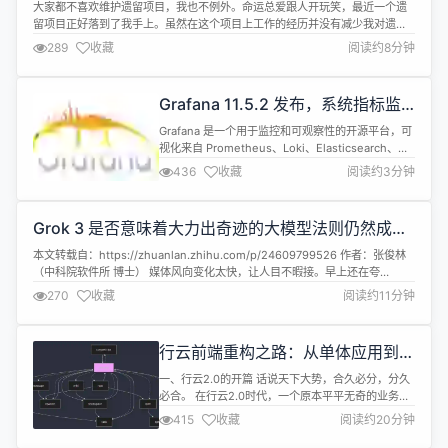
决...
大家都不喜欢维护遗留项目，我也不例外。命运总爱跟人开玩笑，最近一个遗
留项目正好落到了我手上。虽然在这个项目上工作的经历并没有减少我对遗留
系统的厌恶，反而让我对当下所采用的流程与实践有了更深刻的认识。 我为自
289
收藏
阅读约8分钟
己所在的团队感到自豪，因为我们遵循了许多业界最佳实践： 编写简洁且易维
护的代码，并配以自动化测试 积极参与代码合并请求和任务评审 合并到主分支
后，当天就能...
Grafana 11.5.2 发布，系统指标监
控与分析平台
Grafana 是一个用于监控和可观察性的开源平台，可
视化来自 Prometheus、Loki、Elasticsearch、
InfluxDB、Postgres 等多个来源的指标、日志等。
436
收藏
阅读约3分钟
Grafana 11.5.2 正式发布，主要更新内容如下：
Features and enhancements Docker：使用自己
的 glibc 2.40 二进制文件#...
Grok 3 是否意味着大力出奇迹的大模型法则仍然成
立？
本文转载自：https://zhuanlan.zhihu.com/p/24609799526 作者：张俊林​​
（中科院软件所 博士） 媒体风向变化太快，让人目不暇接。早上还在夸
Deepseek成本低，性价比高，预训练Scaling Law死了，不需要太多机器和
270
收藏
阅读约11分钟
GPU卡，性价比优先，英伟达休矣；中午Grok 3一出来，说是用了10万张英伟
达H100卡，效果力压...
行云前端重构之路：从单体应用到
Monorepo 的血泪史
一、行云2.0的开篇 话说天下大势，合久必分，分久
必合。 在行云2.0时代，一个原本平平无奇的业务工
程，宛如一颗迅速膨胀的种子，短短两三个月，便摇
415
收藏
阅读约20分钟
身一变，成为容纳百十来个子应用的庞大“生态系
统”。这些子应用来自五湖四海，各自施展浑身解