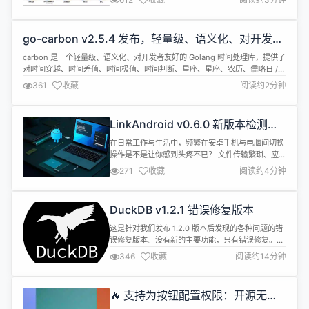
的 DeepSeek-R1 媲美。 这一成果突显了将强化学
习应用于经过大规模预训练的强大基础模型的有效
性。此外，我们还在推理模型中集成了与 Agent 相
go-carbon v2.5.4 发布，轻量级、语义化、对开发者
关的能力，使其能够在使用工具的同时进行批判性
友好的 golang 时间处理库
思...
carbon 是一个轻量级、语义化、对开发者友好的 Golang 时间处理库，提供了
对时间穿越、时间差值、时间极值、时间判断、星座、星座、农历、儒略日 /
简化儒略日、波斯历 / 伊朗历的支持。 carbon 目前已捐赠给dromara开源组
361
收藏
阅读约2分钟
织和被awesome-go收录，并获得gitee2024 年最有价值项目（GVP）和
gitcode2024 年度G-S...
LinkAndroid v0.6.0 新版本检测支
持，部分已知问题修复
在日常工作与生活中，频繁在安卓手机与电脑间切换
操作是不是让你感到头疼不已？ 文件传输繁琐、应用
管理不便、投屏体验不佳…… 这些困扰，
271
收藏
阅读约4分钟
LinkAndroid帮你统统解决！作为一款强大的连接工
具，LinkAndroid致力于轻松连接安卓与电脑，为大
家带来投屏、文件管理、应用管理、截屏、录屏、安
DuckDB v1.2.1 错误修复版本
装应用等一站式便捷体验，全面提升工作效率。 现
在，我们激动地宣布，Li...
这是针对我们发布 1.2.0 版本后发现的各种问题的错
误修复版本。没有新的主要功能，只有错误修复。该
版本可以读取由 DuckDB v0.9.* 及之后所有版本创
346
收藏
阅读约14分钟
建的数据库文件。 更新内容 [开发] MultiFileReader
修复 CreateFilterMap 中的内部错误，由 @Tishj 在
#16114 中完成 [错误修复] 避免在失败提交的 c...
🔥 支持为按钮配置权限：开源无代