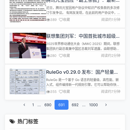
腾讯元宝回应「霸王条款」：最新版
在浏览器中...
本已增加数据管理功能
近日，腾讯元宝因用户协议中知识产权条款的多次修
订引发争议。 有网友发现，在此前的用户协议中，腾
讯元宝要求获取用户上传的内容以及通过元宝大模型
389
收藏
阅读约1分钟
生成内容的一项不可撤销的、可转让的、永久的、免
费的许可使用权。此举被网友们认定为“霸王条款”。
▲腾讯元宝App旧版本用户协议 对此，腾讯元宝官方
联想集团刘军：中国首批城市超级智
微博今日发文回应称，大家的意见已经收到，元宝最
能体即将落地
新版本已增加数据管理功能，新...
2025世界移动通信大会（MWC 2025）期间，联想
集团执行副总裁兼中国区总裁刘军透露，由联想助力
打造的中国首批城市超级智能体即将落地湖北宜昌和
280
收藏
阅读约2分钟
福建武夷山两地。 （联想集团执行副总裁兼中国区总
裁刘军） 据了解，联想全栈AI战略包括：一体多端，
领跑AI终端；一横五纵，问鼎AI基础设施；一擎三
RuleGo v0.29.0 发布：国产轻量
箭，称雄AI解决方案及服务。 刘军表示，在AI解决方
级、全场景、新一代组件编排规则引
案及服务方面，联...
RuleGo 是一个基于 Go 语言的轻量级、高性能、嵌
擎
入式、组件编排新一代规则引擎。它可以帮助你快速
构建低耦合、灵活的系统，实现复杂的业务逻辑。
355
收藏
阅读约7分钟
RuleGo 还提供大量可复用的组件，支持对数据进行
聚合、过滤、分发、转换、丰富和执行各种动作，也
1
...
690
能和各种协议、系统进行联动和集成。让你快人一步
691
692
...
1000
实现自动化营销、物联网、应用集成等解决方案。 该
项目在低代码、业务代码...
热门标签