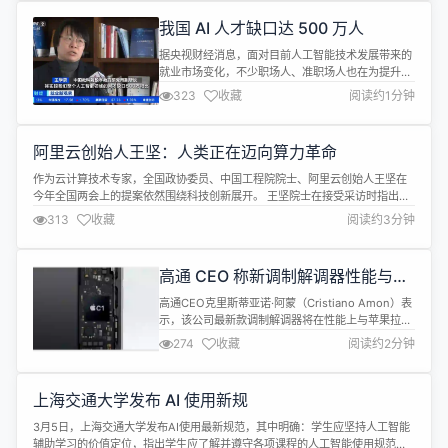
我国 AI 人才缺口达 500 万人
据央视财经消息，面对目前人工智能技术发展带来的
就业市场变化，不少职场人、准职场人也在为提升自
己下功夫。 无论是职业教育学校，还是高等院校，都
323
收藏
阅读约1分钟
在加速发力更新相关的教学内容和教学模式。业内人
士提出，随着AI赋能千行百业，既需要技术和理论创
新型人才，也需要能够结合各行业实际需求的实操型
阿里云创始人王坚：人类正在迈向算力革命
人才。 专家表示，2024年，人工智能整个专业的在
校生大概是4万多人，跟整个人工...
作为云计算技术专家，全国政协委员、中国工程院院士、阿里云创始人王坚在
今年全国两会上的提案依然围绕科技创新展开。 王坚院士在接受采访时指出，
以算力为基础的人工智能正在将人类带入一个全新的时代。按照王坚的观点，
313
收藏
阅读约3分钟
人类在经历马力和电力两次革命后，正在进入更为重要的算力革命。 摘录部分
采访内容如下： 主持人 人们谈论现在的一个科技发展都是从第一次工业革命到
现在，包括第...
高通 CEO 称新调制解调器性能与苹
果拉开显著差距
高通CEO克里斯蒂亚诺·阿蒙（Cristiano Amon）表
示，该公司最新款调制解调器将在性能上与苹果拉开
显著差距。 此前，苹果首次涉足调制解调器技术领
274
收藏
阅读约2分钟
域。调制解调器是智能手机连接移动网络的核心组
件。高通是全球最大的调制解调器供应商之一，多年
来一直是苹果iPhone的调制解调器主要供应商。 然
上海交通大学发布 AI 使用新规
而，2019年苹果收购了英特尔的调制解调器业务，
计划效仿其自研手...
3月5日，上海交通大学发布AI使用最新规范，其中明确：学生应坚持人工智能
辅助学习的价值定位，指出学生应了解并遵守各项课程的人工智能使用规范，