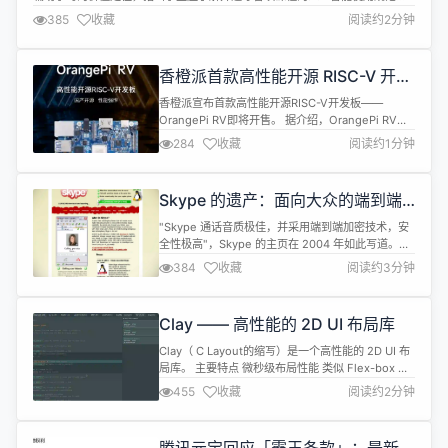
若有相关违规行为，学校将追究相关责任；同时，教师应立足各项教育教学场
385
收藏
阅读约2分钟
景，有效治理价值失范现象。 针对如何规范高校师生AI工具的使用，近半年
来，沪上多所高校从各个角度做出了探索与规定。 2024年11月底发布的《复旦
大学关...
香橙派首款高性能开源 RISC-V 开发
板 (OrangePi RV) 即将开售，229
香橙派宣布首款高性能开源RISC-V开发板——
元起
OrangePi RV即将开售。 据介绍，OrangePi RV搭
载RISC-V四核处理器昉·惊鸿7110，具备高性能、多
284
收藏
阅读约1分钟
功能、低功耗等特点，提供强大的GPU处理能力，能
进行3D图像渲染，提供H.264/H.265视频编解码IP
及ISP IP，视频解码最高达4K@30fps，并支持
Skype 的遗产：面向大众的端到端
PCIe2.0、千兆以太网、MI...
加密技术
"Skype 通话音质极佳，并采用端到端加密技术，安
全性极高"，Skype 的主页在 2004 年如此写道。
Skype 的加密功能在当时具有革命性和突破性的意
384
收藏
阅读约3分钟
义。 20 世纪 90 年代中期，传奇密码学家菲尔-齐默
尔曼（Phil Zimmermann）创建了"良好隐
私"（Pretty Good Privacy，简称 PGP）软件，允许
Clay —— 高性能的 2D UI 布局库
人们通过端到端加密来保...
Clay（ C Layout的缩写）是一个高性能的 2D UI 布
局库。 主要特点 微秒级布局性能 类似 Flex-box 的
布局模型，适用于复杂、响应式的布局，包括文本换
455
收藏
阅读约2分钟
行、滚​​动容器和纵横比缩放 单个 ~2k LOCclay.h文
件，无任何依赖项（包括无标准库） Wasm 支持：
使用 clang 编译为 15kb 未压缩的.wasm文件，以便