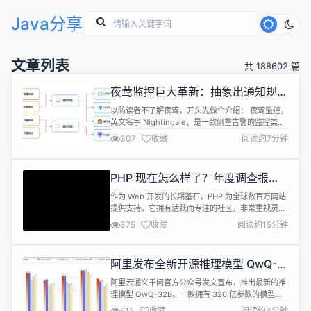
Java分享
文章列表
共 188602 篇
夜莺监控巨大革新：抽象出通知规
则，增强告警通知的灵活性
以防读者不了解夜莺，开头先做个介绍： 夜莺监控，
英文名字 Nightingale，是一款侧重告警的监控类开
源项目。类似 Grafana 的数据源集成方式，夜莺也是
307
收藏
阅读约7分钟
对接多种既有的数据源，不过 Grafana 侧重在可视
化，夜莺是侧重在告警引擎。比如把 Prometheus、
VictoriaMetrics、ElasticSearch 等作为数据源接入
PHP 现在怎么样了？年度调查报告
夜莺，即可在...
揭晓全球 PHPer 最新生存指南与前
作为 Web 开发的长期基石，PHP 为全球数百万网站
沿趋势
提供支持。它拥有活跃而专注的社区，非常重视灵活
性和易用性。但是 PHP 开发的现状如何呢？ 为了更
375
收藏
阅读约15分钟
深入地了解塑造生态系统的洞察和趋势，我们向内部
专家、PHP 技术布道师等伙伴寻求了帮助，他们将带
领我们了解2024 开发者生态系统现状调查的结果。
阿里发布全新开源推理模型 QwQ-
本文就将探索调查结果，共同了解 PHP 开发者如何
32B
驾驭不断发展...
阿里云通义千问官方公众号发文宣布，推出最新的推
理模型 QwQ-32B。一款拥有 320 亿参数的模型，
其性能可与具备 6710 亿参数（其中 370 亿被激活）
612
收藏
阅读约3分钟