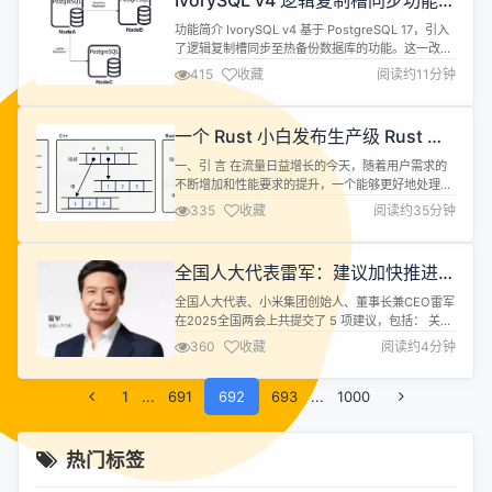
IvorySQL v4 逻辑复制槽同步功能解
析：高可用场景下的数据连续性保障
功能简介 IvorySQL v4 基于 PostgreSQL 17，引入
了逻辑复制槽同步至热备份数据库的功能。这一改进
有效解决了旧版本中主数据库与备份数据库切换后逻
415
收藏
阅读约11分钟
辑复制中断的问题。对于那些追求数据高可用性和业
务连续性的数据库来说，这无疑是一个重大的利好消
息。它不仅提升了系统的整体稳定性，还确保了在故
一个 Rust 小白发布生产级 Rust 应
障发生时，数据复制过程能够无缝继续，从而最大程
用的进阶之路
度地降低了业...
一、引 言 在流量日益增长的今天，随着用户需求的
不断增加和性能要求的提升，一个能够更好地处理高
并发、低延迟和资源有效利用的计算层是十分重要
335
收藏
阅读约35分钟
的。尽管在过去我们平台使用Java开发的计算层提供
了稳定的服务支撑，但面对日益增长的流量和低延迟
的需求，Java不可避免地开始显现局限性： 垃圾回
全国人大代表雷军：建议加快推进人
收：Java 的自动内存管理依赖于垃圾回收机制，而
工智能终端产业高质量发展
垃圾回收虽然简化了开发工作...
全国人大代表、小米集团创始人、董事长兼CEO雷军
在2025全国两会上共提交了 5 项建议，包括： 关于
加快推进自动驾驶量产的建议 关于发展智能网联新能
360
收藏
阅读约4分钟
源汽车产业生态的建议 关于加快推进人工智能终端产
业高质量发展的建议 关于优化新能源汽车号牌设计的
1
...
691
建议 关于加强“AI换脸拟声”违法侵权重灾区治理的建
692
693
...
1000
议 其中，围绕加快推进人工智能终端产业高质量发
展，雷军建议： ...
热门标签