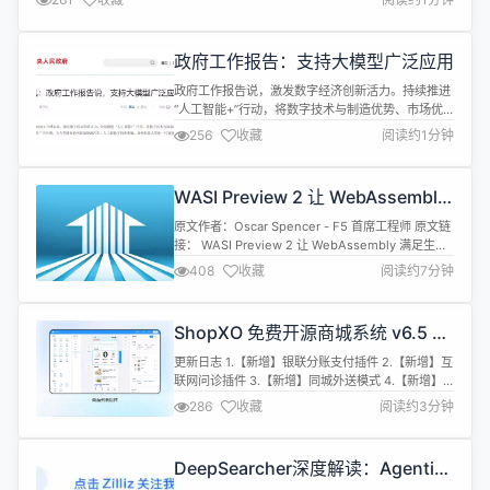
能，FFmpeg升级到了 n6.1.2 - pod库描述文件去掉对 c++的依赖 - 修复了一
些内存泄...
政府工作报告：支持大模型广泛应用
政府工作报告说，激发数字经济创新活力。持续推进
“人工智能+”行动，将数字技术与制造优势、市场优
势更好结合起来，支持大模型广泛应用，大力发展智
256
收藏
阅读约1分钟
能网联新能源汽车、人工智能手机和电脑、智能机器
人等新一代智能终端以及智能制造装备。
WASI Preview 2 让 WebAssembly
满足生产就绪要求
原文作者：Oscar Spencer - F5 首席工程师 原文链
接： WASI Preview 2 让 WebAssembly 满足生产
就绪要求 转载来源： NGINX 中文官网 NGINX 唯一
408
收藏
阅读约7分钟
中文官方社区 ，尽在nginx.org.cn 本文转载自 The
New Stack 。 WebAssembly（简称 Wasm）长期
以来一直致力于革新应用...
ShopXO 免费开源商城系统 v6.5 版
本已发布、循序渐进
更新日志 1.【新增】银联分账支付插件 2.【新增】互
联网问诊插件 3.【新增】同城外送模式 4.【新增】
订单管理服务模式处理 5.【新增】订单提交限制插件
286
收藏
阅读约3分钟
支持有效日期和时段限制 6.【新增】优惠券新增详情
页面和接口、并支持DIY自定义 7.【新增】程序分身
插件支持自定义首页diy 8.【新增】活动配置插件支
DeepSearcher深度解读：Agentic
持DIY商品列表 9.【新增】商品、文章支持单独的...