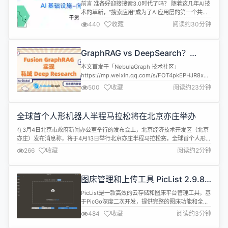
RAG的出现，传统RAG的黄昏
前言 准备好迎接搜索3.0时代了吗？ 随着这几年AI技
术的革新，“搜索应用”成为了AI应用层的第一个共
识。 从海外的OpenAI、微软Bing Copilot、
440
收藏
阅读约30分钟
Perplexity AI，再到国内的豆包、Kimi，都是这一共
识下的代表产品。 技术上，从传统的关键词检索，到
RAG，大家已经不满足于只是生成对应的简单回答
GraphRAG vs DeepSearch？
而是期待大语言模型能够更好地应用于企业级...
GraphRAG 提出者给你答案
本文首发于「NebulaGraph 技术社区」
https://mp.weixin.qq.com/s/FOT4pkEPHJR8xFvcVk1
▌一、背景 GraphRAG 是检索增强生成（RAG）技
500
收藏
阅读约23分钟
术的高级技术之一，旨在解决传统 RAG 的局限性。
上周，NebulaGraph 团队分享了关于 GraphRAG
Indexing 模型蒸馏训练的工作 [1]...
全球首个人形机器人半程马拉松将在北京亦庄举办
在3月4日北京市政府新闻办公室举行的发布会上，北京经济技术开发区（北京
亦庄）发布消息称，将于4月13日举行北京亦庄半程马拉松赛，全球首个人形机
器人半程马拉松赛将同期举行。 北京经开区工委委员、管委会副主任李全表
266
收藏
阅读约2分钟
示，人形机器人将与运动员在起点同时鸣枪起跑，共跑同一路线，但拥有单独
赛道，全程采用铁马隔离或绿化带隔离的方式保障人机安全。 根据研判，本次
赛事将机器人...
图床管理和上传工具 PicList 2.9.8
发布，功能优化
PicList是一款高效的云存储和图床平台管理工具，基
于PicGo深度二次开发，提供完整的图床功能和全面
的云存储管理能力，主要特点包括： 完整保留PicGo
484
收藏
阅读约3分钟
所有功能，兼容大部分PicGo插件 扩展了内置图床平
台，如WebDav、本地图床和SFTP等 相册支持同步