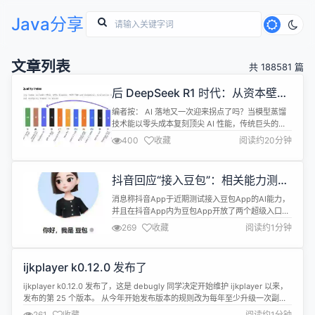
Java分享
文章列表
共 188581 篇
后 DeepSeek R1 时代：从资本壁垒
到技术普惠
编者按： AI 落地又一次迎来拐点了吗？当模型蒸馏
技术能以零头成本复刻顶尖 AI 性能，传统巨头的商
业壁垒是否已形同虚设？ 我们今天为大家带来的文
400
收藏
阅读约20分钟
章，作者的核心观点是：以深度求索（DeepSeek）
R1 模型为代表的高效推理技术，正在颠覆 AI 经济的
底层规则，推动行业进入"轻量化革命"时代。 文章重
抖音回应“接入豆包”：相关能力测试
点围绕三大话题展开： R1 模型的革新性训练方案：
中
通过纯强...
消息称抖音App于近期测试接入豆包App的AI能力，
并且在抖音App内为豆包App开放了两个超级入口，
一个位于短视频界面，与点赞、评论、转发等功能处
269
收藏
阅读约1分钟
于同一竖列；另外一个入口则位于抖音App的消息列
表内。 新浪科技就此信息求证抖音，抖音相关负责人
向新浪科技表示，相关能力测试中，主要是希望为用
ijkplayer k0.12.0 发布了
户提供更丰富的AI服务。
ijkplayer k0.12.0 发布了，这是 debugly 同学决定开始维护 ijkplayer 以来，
发布的第 25 个版本。 从今年开始发布版本的规则改为每年至少升级一次副版
本号。 新版本更新内容： - 升级了所有三方库，部分库的官方声明说提升了性
261
收藏
阅读约1分钟