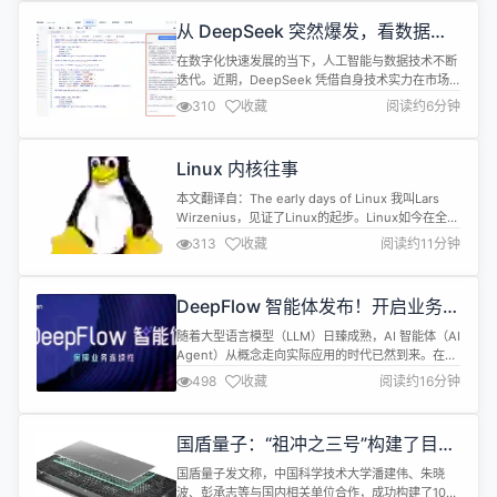
云端删除文件 全面的云存储管理功能，包括文件操
从 DeepSeek 突然爆发，看数据开
作、搜索和预览 内置图像处理工具，如水印、压缩、
发的应用市场
缩放...
在数字化快速发展的当下，人工智能与数据技术不断
迭代。近期，DeepSeek 凭借自身技术实力在市场
中迅速崛起，为剖析数据开发应用市场提供了视角。
310
收藏
阅读约6分钟
DeepSeek 爆发：技术与市场的双重驱动 1.1 技术实
力奠定根基 DeepSeek 崛起的关键在于技术实力。
它基于 Transformer 架构打造自研大语言模型，采
Linux 内核往事
用稀疏注意力机制和混合专家模型，能高效处理...
本文翻译自：The early days of Linux 我叫Lars
Wirzenius，见证了Linux的起步。Linux如今在全球
取得了巨大成功，但它诞生之初却非常不起眼。 以下
313
收藏
阅读约11分钟
是我对Linux最早期的记忆，关于它如何被创建——
这也是Linux达成如今地位的起点。 我在1988年秋季
开始了在赫尔辛基大学计算机科学专业的学习，那年
DeepFlow 智能体发布！开启业务连
我还遇到了Linus ...
续性保障新时代
随着大型语言模型（LLM）日臻成熟，AI 智能体（AI
Agent）从概念走向实际应用的时代已然到来。在众
多的智能体使用场景中，可观测性天然具备智能体成
498
收藏
阅读约16分钟
功落地的三大要素：高质量的结构化数据、功能丰富
的专业工具，以及明确的业务目标——保障系统稳定
性。通过将先进的 AI 技术与可观测性场景融合，
国盾量子：“祖冲之三号”构建了目前
DeepFlow 智能体能够自主感知环境、推理决策并执
最高水准的超导量子计算机
行任务，为 I...
国盾量子发文称，中国科学技术大学潘建伟、朱晓
波、彭承志等与国内相关单位合作，成功构建了105