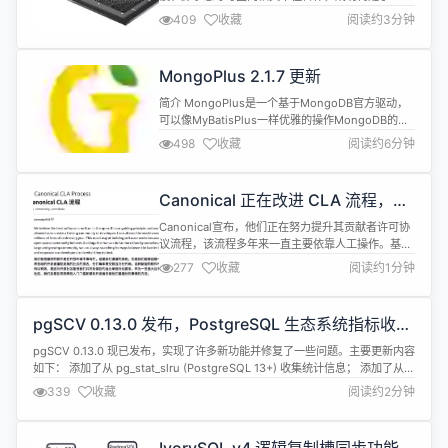
比特（包含105个可读取比特和182个耦合比特）超
409
收藏
阅读约3分钟
导量子计算原型机“祖冲之三号”，实现了对“量子随机
线路取样”任务的快速求解。 与现有最优经典算法相
比，“祖冲之三号”处理量子随机线路取样问题的速度
MongoPlus 2.1.7 更新
比目前最快的超级计算机快15个数量级，超过谷歌
2024年10月公开发表的...
简介 MongoPlus是一个基于MongoDB官方驱动，
可以像MyBatisPlus一样优雅的操作MongoDB的
ORM框架；旨在简化开发、降低学习成本 无侵入：
498
收藏
阅读约6分钟
只做增强不做改变，引入它不会对现有工程产生影
响，如丝般顺滑 损耗小：启动即会自动注入基本
CURD，性能基本无损耗，直接面向对象操作 强大的
Canonical 正在改进 CLA 流程，让
CRUD 操作：通用 Service，仅仅通过少量配置...
开发者更便捷参与 Ubuntu 贡献
Canonical宣布，他们正在努力提升其贡献者许可协
议流程，该流程多年来一直主要依靠人工操作。基于
他们的新流程，贡献者许可协议处理变得更加简便，
277
收藏
阅读约1分钟
开发者参与贡献也更加迅速。 请注意，Canonical为
其开发的围绕Ubuntu Linux的各种项目所使用的贡
献者许可协议（CLA）本身并未改变，但签署CLA的
pgSCV 0.13.0 发布，PostgreSQL 生态系统指标收集
流程正在得到改进。 新的Canonical CLA流...
器
pgSCV 0.13.0 现已发布，实现了许多新功能并修复了一些问题。主要更新内容
如下： 添加了从 pg_stat_slru (PostgreSQL 13+) 收集统计信息； 添加了从
pg_stat_io (PostgreSQL 16+) 收集统计信息； 增加了对 PostgreSQL 18 的
339
收藏
阅读约2分钟
初始支持； 增加了多 multi targets metric...