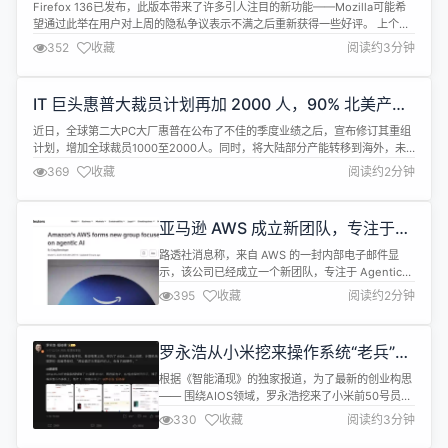
Firefox 136已发布，此版本带来了许多引人注目的新功能——Mozilla可能希
望通过此举在用户对上周的隐私争议表示不满之后重新获得一些好评。 上个月
发布的Firefox 135为用户提供了新的标签页页面，增加了从 简体中文、日语和
352
收藏
阅读约3分钟
韩语的页面内翻译功能，加强了证书透明度，并弃用了‘Do Not Track’设置。
这个月，一个备受期待的功能终于稳定发布...
IT 巨头惠普大裁员计划再加 2000 人，90% 北美产品
生产将移出中国
近日，全球第二大PC大厂惠普在公布了不佳的季度业绩之后，宣布修订其重组
计划，增加全球裁员1000至2000人。同时，将大陆部分产能转移到海外，未
来北美销市场的供给，只有不到10%来自大陆。 惠普转移产能的理由是：零部
369
收藏
阅读约2分钟
件成本上升和对中国商品征收关税的影响，该公司的利润前景低于预期。 2月
28日，惠普公司公布了截至1月31日的2025财年第一季财报，净利润5.6...
亚马逊 AWS 成立新团队，专注于
Agentic AI
路透社消息称，来自 AWS 的一封内部电子邮件显
示，该公司已经成立一个新团队，专注于 Agentic
AI，以帮助用户和客户实现更多生活自动化。 AWS
395
收藏
阅读约2分钟
首席执行官 Matt Garman 在电子邮件中表示，新团
队将由 AWS 高管 Swami Sivasubramanian 领导；
Sivasubramanian 曾担任 AI 和数据副总裁，将直接
罗永浩从小米挖来操作系统“老兵”，
向 Gar...
为打造“AIOS”招兵买马
根据《智能涌现》的独家报道，为了最新的创业构思
—— 围绕AIOS领域，罗永浩挖来了小米前50号员
工、操作系统领域老兵汪文俊。 汪文俊曾是小米早期
330
收藏
阅读约3分钟
员工，在小米成立当年加入，深度参与了小米第一台
手机的研发。知情人士表示，虽然AIOS负责人已经