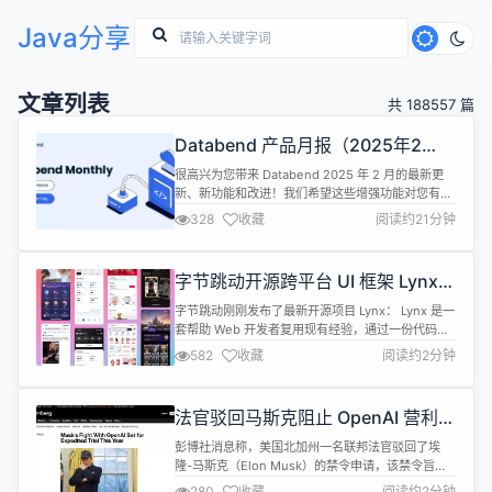
Java分享
文章列表
共 188557 篇
Databend 产品月报（2025年2
月）
很高兴为您带来 Databend 2025 年 2 月的最新更
新、新功能和改进！我们希望这些增强功能对您有所
帮助，并期待您的反馈。 从 MySQL 迁移到
328
收藏
阅读约21分钟
Databend Databend 推荐使用 db-archiver 进行
MySQL 批量迁移，使用 Flink CDC 进行实时变更数
据捕获（CDC）迁移。教程已更新： 使用 db-
字节跳动开源跨平台 UI 框架 Lynx：
archiver ...
一套代码同时构建多端原生界面
字节跳动刚刚发布了最新开源项目 Lynx： Lynx 是一
套帮助 Web 开发者复用现有经验，通过一份代码同
时构建移动端原生界面与 Web 端界面的技术方案。
582
收藏
阅读约2分钟
Lynx 专为多样化、富交互的场景打造，它有着高性
能、多功能的渲染引擎、性能优先的双线程 UI 编程
范式、以及基于 Rust 的现代工具链等诸多特性。
法官驳回马斯克阻止 OpenAI 营利转
Lynx 最具代表性的架构决策之一是静态强制划分...
型的请求
彭博社消息称，美国北加州一名联邦法官驳回了埃
隆-马斯克（Elon Musk）的禁令申请，该禁令旨在
阻止 OpenAI 按计划转型为一家营利性公司。 该地
280
收藏
阅读约2分钟