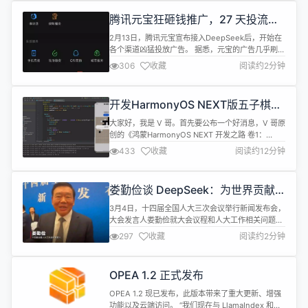
到位，但团队仍然将所有研发力量放在1月初上线的
腾讯元宝狂砸钱推广，27 天投流近
测试版AI助手J1 Assistant上，汪文俊也会参与该产
3 亿
品。 据报道，...
2月13日，腾讯元宝宣布接入DeepSeek后，开始在
各个渠道凶猛投放广告。 据悉，元宝的广告几乎刷遍
了包括腾讯系App在内的所有平台。连腾讯系里最
306
收藏
阅读约2分钟
“高冷”的微信，都成了元宝的导流工具。“腾讯系产品
也几乎没有为了导流，能直接进入九宫格的。何况还
直接给打上了诱导下载的标签。”有腾讯人士表示。
开发HarmonyOS NEXT版五子棋游
与之对比，曾被视为微信电商希望的“微信小店”，至
戏实战
今也未获得准入。 从...
大家好，我是 V 哥。首先要公布一个好消息，V 哥原
创的《鸿蒙HarmonyOS NEXT 开发之路 卷1：
ArkTS 语言篇》图书终于出版了，有正在学习鸿蒙的
433
收藏
阅读约12分钟
兄弟可以关注一下，写书真是磨人，耗时半年之久，
感概一下，希望可以帮助到正在入门鸿蒙开发的小伙
伴，一书在手 ArkTS无优。 今天要给大家分享一个
娄勤俭谈 DeepSeek：为世界贡献
ArkTS小游戏的开发，五子棋游戏，通过这个小游戏
了“中国智慧”
的学...
3月4日，十四届全国人大三次会议举行新闻发布会，
大会发言人娄勤俭就大会议程和人大工作相关问题回
答中外记者提问。 发布会结束之后，记者问娄勤俭有
297
收藏
阅读约2分钟
没有用过DeepSeek。 娄勤俭笑着说，“我专业是计
算机，我对人工智能有偏爱。” 娄勤俭表示，
DeepSeek公司取得的重大进展，代表着一批中国公
OPEA 1.2 正式发布
司在人工智能领域的崛起，由中青年组成的主创团队
正在挑起中国科技事业进步...
OPEA 1.2 现已发布，此版本带来了重大更新、增强
功能以及云端访问。 “我们现在与 LlamaIndex 和