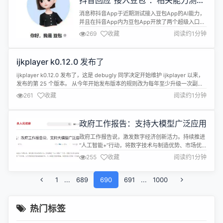
抖音回应“接入豆包”：相关能力测试
点围绕三大话题展开： R1 模型的革新性训练方案：
中
通过纯强...
消息称抖音App于近期测试接入豆包App的AI能力，
并且在抖音App内为豆包App开放了两个超级入口，
一个位于短视频界面，与点赞、评论、转发等功能处
269
收藏
阅读约1分钟
于同一竖列；另外一个入口则位于抖音App的消息列
表内。 新浪科技就此信息求证抖音，抖音相关负责人
向新浪科技表示，相关能力测试中，主要是希望为用
ijkplayer k0.12.0 发布了
户提供更丰富的AI服务。
ijkplayer k0.12.0 发布了，这是 debugly 同学决定开始维护 ijkplayer 以来，
发布的第 25 个版本。 从今年开始发布版本的规则改为每年至少升级一次副版
本号。 新版本更新内容： - 升级了所有三方库，部分库的官方声明说提升了性
261
收藏
阅读约1分钟
能，FFmpeg升级到了 n6.1.2 - pod库描述文件去掉对 c++的依赖 - 修复了一
些内存泄...
政府工作报告：支持大模型广泛应用
政府工作报告说，激发数字经济创新活力。持续推进
“人工智能+”行动，将数字技术与制造优势、市场优
势更好结合起来，支持大模型广泛应用，大力发展智
255
收藏
阅读约1分钟
能网联新能源汽车、人工智能手机和电脑、智能机器
人等新一代智能终端以及智能制造装备。
1
...
689
690
691
...
1000
热门标签