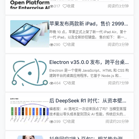
LangChain 集成，使 OPEA 成为后端，进一步拓展
317
收藏
阅读约3分钟
其在当前 GenAI 生态系统中的应用。OPEA 现在也
已在 AWS 市场上提供，旨在更好地支持开发者的工
作。这次发布的关键贡献包括 AWS 贡献的
苹果发布两款新 iPad，售价 2999
Opensearch 集成、AMD ...
元起
昨晚 10 点，苹果正式上架了新一代 iPad Air、第十
一代 iPad，以及全新妙控键盘。 售价如下： 新一代
iPad Air 11 寸售价 4799 元起，13 寸售价 6,499 元
290
收藏
阅读约3分钟
起，存储均为 128GB 起步； 第十一代 iPad 售价
2,999 元起，不过存储空间升级到 128GB 起步； 全
新妙控键盘售价 2,199 元起； 两款新 iP...
Electron v35.0.0 发布，跨平台桌
面应用开发工具
Electron 是一个使用 JavaScript、HTML 和 CSS 构
建跨平台的桌面应用程序。它基于 Node.js 和
Chromium，被 Atom 编辑器和许多其他应用程序使
464
收藏
阅读约7分钟
用。Electron 兼容 Mac、Windows 和 Linux，可
以构建出三个平台的应用程序。 Electron v35.0.0更
新内容如下： Stack Upgrade...
后 DeepSeek R1 时代：从资本壁垒
到技术普惠
编者按： AI 落地又一次迎来拐点了吗？当模型蒸馏
技术能以零头成本复刻顶尖 AI 性能，传统巨头的商
业壁垒是否已形同虚设？ 我们今天为大家带来的文
399
收藏
阅读约20分钟
章，作者的核心观点是：以深度求索（DeepSeek）
R1 模型为代表的高效推理技术，正在颠覆 AI 经济的
底层规则，推动行业进入"轻量化革命"时代。 文章重