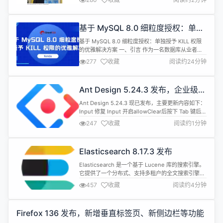
区法院法官 Yvonne Gonzalez Rogers 裁定，马斯
克未能提供足够的必要证据来申请禁令。不过，该法
官表示，法院准备仅根据 OpenAI 的转型计划不合法
基于 MySQL 8.0 细粒度授权：单独
这一主张进行快速审理，并指出： "当公众...
授予 KILL 权限的优雅解决方案
基于 MySQL 8.0 细粒度授权：单独授予 KILL 权限
的优雅解决方案 一、引言 作为一名数据库从业者，
我在日常工作中经常会遇到一个棘手的问题：如何在
277
收藏
阅读约24分钟
保证安全的前提下，让业务团队拥有足够的权限去管
理数据库执行的 SQL，尤其是终止那些失控的慢查询
或异常线程？这个问题看似简单，却牵涉到权限设
Ant Design 5.24.3 发布，企业级
计、安全合规以及数据库稳定性等多方面的权衡。今
UI 设计语言和 React 实现
天，我们就来聊聊 ...
Ant Design 5.24.3 现已发布，主要更新内容如下：
Input 修复 Input 开启allowClear后按下 Tab 键后没
有正确选中下个元素的问题。#52977 修复 Input 开
247
收藏
阅读约1分钟
启variant="underlined"时disabled状态下 hover
时边框显示问题。#52959 修复 DatePicker 头部按
钮意外间距导致...
Elasticsearch 8.17.3 发布
Elasticsearch 是一个基于 Lucene 库的搜索引擎。
它提供了一个分布式、支持多租户的全文搜索引擎，
具有 HTTP Web 接口和无模式 JSON 文档。
457
收藏
阅读约4分钟
Elasticsearch 基于 Java 开发，并在 SSPL +
Elastic License 双重授权许可下作为开源软件发
布。 Elasticsearch 8.17.3 现已发布，具体...
Firefox 136 发布，新增垂直标签页、新侧边栏等功能