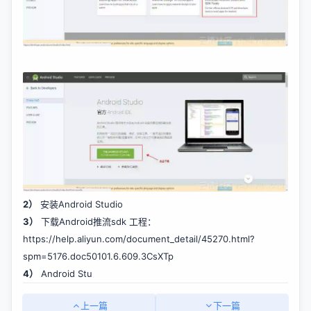
2）
安装Android Studio
3）
下载Android推流sdk 工程：
https://help.aliyun.com/document_detail/45270.html?
spm=5176.doc50101.6.609.3CsXTp
4）
Android Stu
上一篇
下一篇