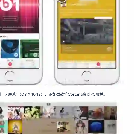
幕”（OS X 10.12），正如微软将Cortana搬到PC那样。