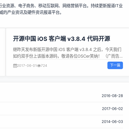
行业资源、电子商务、移动互联网、网络营销平台。持续更新报道IT业
权威的产业资讯及硬件资讯报道平台。
开源中国 iOS 客户端 v3.8.4 代码开源
继昨天发布新版开源中国 iOS 客户端 v3.8.4 之后，今天我们
如约双手份上该版本源码，敬请各位OSCer笑纳！ （广而告
之：这个美好的六月，开源中国源创会童鞋们马不停蹄地赶往
下一篇
2017-06-01
724
杭州，因为「毕竟西湖六月中，风光不与四时同」，带着自
由、开放、分享的开源精神和大家一起分享、交流，是何等惬
意的事情呢！杭州附近的童鞋，请 猛击这里报名哦！除了各种
干货之外，还有众多奖品等着你）该版本中主要的变化： 码云
推荐模块中新增横屏阅读代码特性 修改从系统相册中分享图片
2016-08-28
到动弹可能失败的问题 改进了底层网络、IO等操作（防止发
2017-06-02
热） 获取开源中国 iOS 客户端 v3.8.4 源码请访问：
https://git.oschina.net/oschina/iphone-app 关于我们的源
2014-06-03
码，请注意： 仓库的master分支中，并不保留任何代码 最新
的代码总是会在其版本号对应的tag或branch中(如：v3.8.4)