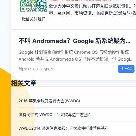
低调大师中文资讯倾力打造互联网数据资讯、
界、互联网、市场资讯、驱动更新,是最及时
微信关注我们
不叫 Andromeda？Google 新系统疑为
Fuchsia
Google 计划将桌面操作系统 Chrome OS 与移动操作系统
Android 合并成 Andromeda OS 已经不是新闻，但 Google
的野心显然不只是为了创建一个 Android 的简单继承者。
上一篇
2017-06-01
676
Daniel Matte 通过Google 的开源项目代码深入挖掘了
Andromeda OS 的信息。 他指出新操作系统的真正名字叫
相关文章
Fuchsia，其内核或微内核名字叫 Magenta，Google 想在
Fuchsia 中用 Magenta 取代 Linux 内核，新操作系统将支持
ARM、x86 和 MIPS 处理器架构，能运行在使用英特尔处理
2016 苹果全球开发者大会(WWDC)
器的笔记本电脑上。Google 为新操作系统开发了新的 API
没有硬件的 WWDC：苹果欲再造生态圈？
Mojo，而 Android 预计将会作为旧 API 和运行时运行在
Andromeda 的一个遗留环境中。 Mojo 最初源自于
WWDC2014 没硬件也精彩：三大软件打造苹果基石
Chromium，它将被用于创建 Andromeda 应用，支持
C/C++、Dart、Go、Java、Python 和 Rust 语言。Matte 猜