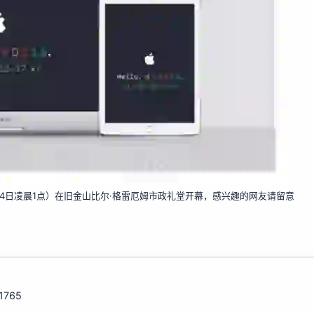
6月14日凌晨1点）在旧金山比尔·格雷厄姆市政礼堂开幕，感兴趣的网友请留意
11765