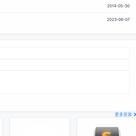
2014-05-30
将代码放到分支(或标签)中有什么好坏，请大家自行补脑 大家
都知道，开源中国秉承自由、开放、分享的精神，每次客户端
2023-06-07
升级之后代码都会在第一时间开源，以供大家查阅、学习、批
评、指正。所以，遇到有问题或更...
更多资源