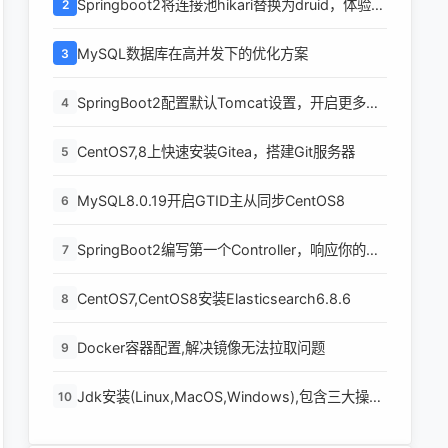
Springboot2将连接池hikari替换为druid，体验最
2
强大的数据库连接池
MySQL数据库在高并发下的优化方案
3
SpringBoot2配置默认Tomcat设置，开启更多高
4
级功能
CentOS7,8上快速安装Gitea，搭建Git服务器
5
MySQL8.0.19开启GTID主从同步CentOS8
6
SpringBoot2编写第一个Controller，响应你的
7
http请求并返回结果
CentOS7,CentOS8安装Elasticsearch6.8.6
8
Docker容器配置,解决镜像无法拉取问题
9
Jdk安装(Linux,MacOS,Windows),包含三大操作
10
系统的最全安装