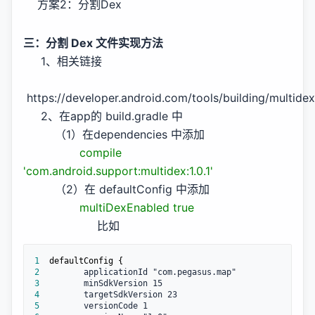
方案2：分割Dex
三：分割 Dex 文件实现方法
1、相关链接
https://developer.android.com/tools/building/multide
2、在app的 build.gradle 中
（1）在dependencies 中添加
compile
'com.android.support:multidex:1.0.1'
（2）在 defaultConfig 中添加
multiDexEnabled true
比如
1
2
3
4
5