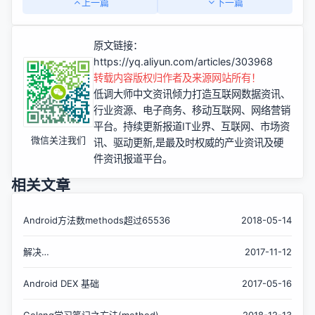
上一篇
下一篇
原文链接：
https://yq.aliyun.com/articles/303968
转载内容版权归作者及来源网站所有！
低调大师中文资讯倾力打造互联网数据资讯、
行业资源、电子商务、移动互联网、网络营销
平台。持续更新报道IT业界、互联网、市场资
微信关注我们
讯、驱动更新,是最及时权威的产业资讯及硬
件资讯报道平台。
相关文章
Android方法数methods超过65536
2018-05-14
解决
2017-11-12
“com.android.dex.DexIndexOverflowException:
method ID not in [0, 0xf...
Android DEX 基础
2017-05-16