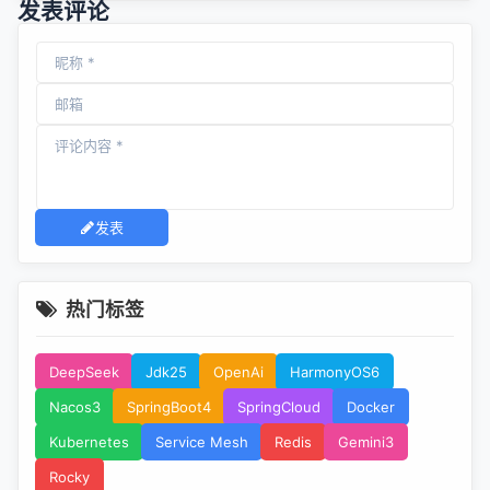
发表评论
发表
热门标签
DeepSeek
Jdk25
OpenAi
HarmonyOS6
Nacos3
SpringBoot4
SpringCloud
Docker
Kubernetes
Service Mesh
Redis
Gemini3
Rocky