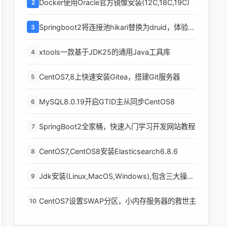
Docker使用Oracle官方镜像安装(12C,18C,19C)
2
Springboot2将连接池hikari替换为druid，体验最
3
强大的数据库连接池
xtools一款基于JDK25的通用Java工具库
4
CentOS7,8上快速安装Gitea，搭建Git服务器
5
MySQL8.0.19开启GTID主从同步CentOS8
6
SpringBoot2全家桶，快速入门学习开发网站教程
7
CentOS7,CentOS8安装Elasticsearch6.8.6
8
Jdk安装(Linux,MacOS,Windows),包含三大操作
9
系统的最全安装
CentOS7设置SWAP分区，小内存服务器的救世主
10