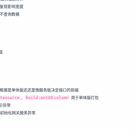
宽会复现影响宽度
默认不查询数据
成
接口选择时，根据是单体版还还是微服务版决定接口的前缀
、
用于单体版打包
atasource
build:antd👢column
显示异常
源时，初始化网关服务异常