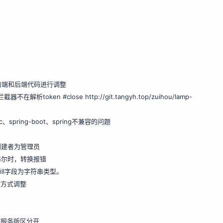
态码，对前端和后端代码进行调整
截器不在解析token #close
http://git.tangyh.top/zuihou/lamp-
gdoc、spring-boot、spring不兼容的问题
绑定创建者为管理员
数字或布尔时，转换报错
n表的 fill字段为字符串类型。
数接收方式调整
来，与微服务版区分开