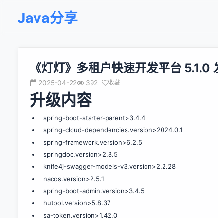
Java分享
《灯灯》多租户快速开发平台 5.1.
2025-04-22
392
收藏
升级内容
spring-boot-starter-parent>3.4.4
spring-cloud-dependencies.version>2024.0.1
spring-framework.version>6.2.5
springdoc.version>2.8.5
knife4j-swagger-models-v3.version>2.2.28
nacos.version>2.5.1
spring-boot-admin.version>3.4.5
hutool.version>5.8.37
sa-token.version>1.42.0