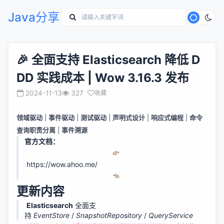
Java分享
🎉 全面支持 Elasticsearch 降低 D
DD 实践成本 | Wow 3.16.3 发布
2024-11-13
327
收藏
领域驱动
|
事件驱动
|
测试驱动
|
声明式设计
|
响应式编程
|
命令
查询职责分离
|
事件溯源
官方文档：
https://wow.ahoo.me/
更新内容
Elasticsearch
全面支
持
EventStore
/
SnapshotRepository
/
QueryService