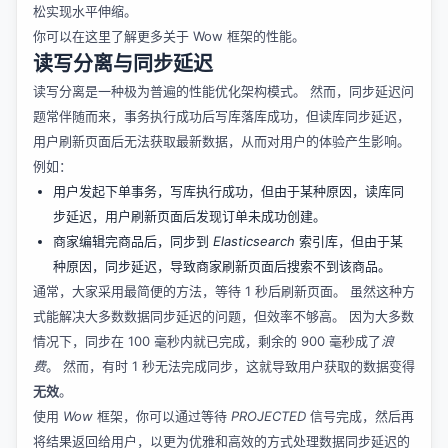
松实现水平伸缩。
你可以在这里了解更多关于
Wow 框架的性能
。
读写分离与同步延迟
读写分离是一种极为普遍的性能优化架构模式。 然而，同步延迟问
题常伴随而来，事务执行成功后写库落库成功，但读库同步延迟，
用户刷新页面后无法获取最新数据，从而对用户的体验产生影响。
例如：
用户发起下单事务，写库执行成功，但由于某种原因，读库同
步延迟，用户刷新页面后发现订单未成功创建。
商家编辑完商品后，同步到
Elasticsearch
索引库，但由于某
种原因，同步延迟，导致商家刷新页面后搜索不到该商品。
通常，大家采用最简便的方法，等待 1 秒后刷新页面。 虽然这种方
式能解决大多数数据同步延迟的问题，但效率不够高。 因为大多数
情况下，同步在 100 毫秒内就已完成，剩余的 900 毫秒成了
浪
费
。 然而，有时 1 秒无法完成同步，这就导致用户获取的数据变得
无效
。
使用
Wow
框架，你可以通过等待
PROJECTED
信号完成，然后再
将结果返回给用户，以更为优雅和高效的方式处理数据同步延迟的