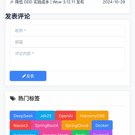
🎉 降低 DDD 实践成本 | Wow 3.12.11 发布
2024-10-29
发表评论
发表
热门标签
DeepSeek
Jdk25
OpenAi
HarmonyOS6
Nacos3
SpringBoot4
SpringCloud
Docker
Kubernetes
Service Mesh
Redis
Gemini3