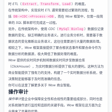
时
ETL
（
,
,
）的难度。
Extract
Transform
Load
在传统架构中，实现实时
ETL
通常需要经过繁琐的流程，包
括
，而在
Wow
框架中，仅需一段简
DB->CDC->Process->DB
单的
SQL
脚本即可完成这一过程。
另外，在传统架构中，使用
CDC
（
）数据仅记录
MySql Binlog
数据的变化，缺乏明确的业务语义。进行业务分析时，需要基于数
据状态的变化推断出业务语义，这往往需要进行大量的数据处理。
相较之下，
Wow
框架直接提供了聚合根状态事件和聚合命令作为
数据分析的数据源，极大降低了数据处理的难度。
Wow
提供的实时同步机制将数据实时同步至数据仓库
（
ClickHouse
），为实时数据分析提供了极大的便利。这种方法为
商业智能提供了强有力的支持，构建了一个实时数据分析系统，使
决策制定能够基于及时而准确的信息。
你可以在这里了解更多关于
Wow 商业智能
。
操作审计
操作审计
是企业中保障安全性和合规性的重要组成部分，同时也是
对系统操作进行监控和追踪的关键手段。
Wow
框架在这方面为企
业带来了显著的优势。