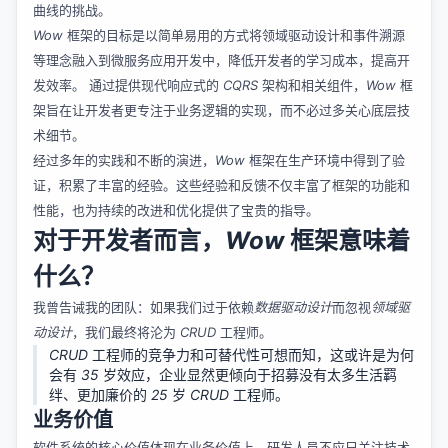
曲线的挑战。
Wow
框架的目标是以简单易用的方式将领域驱动设计和事件溯源
等理念融入到微服务应用开发中，降低开发者的学习成本，提高开
发效率。 通过提供现代响应式的
CQRS
架构和相关组件，
Wow
框
架旨在让开发者更专注于业务逻辑的实现，而不必过多关心底层技
术细节。
经过多年的实践和不断的演进，
Wow
框架在生产环境中得到了验
证，积累了丰富的经验。这些经验和反馈不仅丰富了框架的功能和
性能，也为持续的改进和优化提供了宝贵的指导。
对于开发者而言，
Wow
框架意味着
什么？
我曾告诫我的团队：如果我们过于依赖
数据驱动设计
而忽视
领域驱
动设计
，我们最终将沦为
CRUD
工程师。
CRUD
工程师的竞争力和可替代性可想而知，这或许是为何
会有
35
岁效应，企业显然更倾向于招募没有太多生活羁
绊、更加廉价的
25
岁
CRUD
工程师。
业务价值
软件系统的核心价值体现在业务价值上，研发人员不应只关注技术