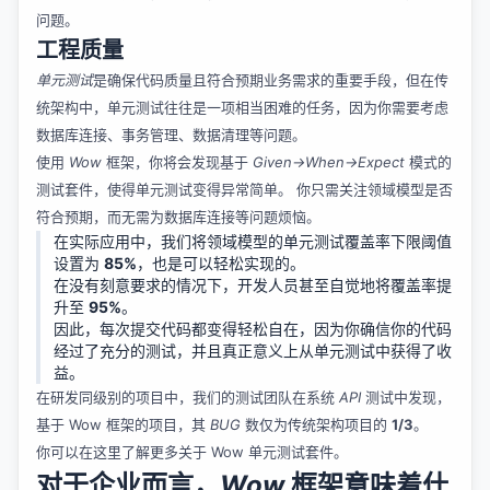
问题。
工程质量
单元测试
是确保代码质量且符合预期业务需求的重要手段，但在传
统架构中，单元测试往往是一项相当困难的任务，因为你需要考虑
数据库连接、事务管理、数据清理等问题。
使用
Wow
框架，你将会发现基于
Given->When->Expect
模式的
测试套件，使得单元测试变得异常简单。 你只需关注领域模型是否
符合预期，而无需为数据库连接等问题烦恼。
在实际应用中，我们将领域模型的单元测试覆盖率下限阈值
设置为
85%
，也是可以轻松实现的。
在没有刻意要求的情况下，开发人员甚至自觉地将覆盖率提
升至
95%
。
因此，每次提交代码都变得轻松自在，因为你确信你的代码
经过了充分的测试，并且真正意义上从单元测试中获得了收
益。
在研发同级别的项目中，我们的测试团队在系统
API
测试中发现，
基于 Wow 框架的项目，其
BUG
数仅为传统架构项目的
1/3
。
你可以在这里了解更多关于
Wow 单元测试套件
。
对于企业而言，
Wow
框架意味着什