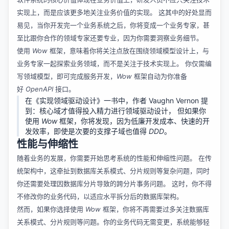
实现上，而是应该更多地关注业务价值的实现。 这其中的好处显而
易见，当你开发完一个业务系统之后，你将变成一个业务专家，甚
至比跟你合作的领域专家还要专业，因为你需要洞察业务细节。
使用
Wow
框架，意味着你将关注点放在围绕领域模型设计上，与
业务专家一起探索业务领域，而不是关注于技术实现上。 你仅需编
写领域模型，即可完成服务开发，
Wow
框架自动为你准备
好
OpenAPI
接口。
在《实现领域驱动设计》一书中，作者 Vaughn Vernon 提
到：核心域才值得投入精力进行领域驱动设计， 但如果你
使用
Wow
框架，你将发现，因为低廉开发成本、快速的开
发效率，即使是次要的支撑子域也值得
DDD
。
性能与伸缩性
随着业务的发展，你需要开始思考系统的性能和伸缩性问题。 在传
统架构中，这牵扯到数据库关系模式、分片规则等复杂问题，同时
你还需要处理因数据库分片导致的跨分片事务问题。 这时，你不得
不修改你的业务代码，以适应水平拆分后的数据库架构。
然而，如果你选择使用
Wow
框架，你将不再需要过多关注数据库
关系模式、分片规则等问题。你的业务代码无需变更，系统能够轻