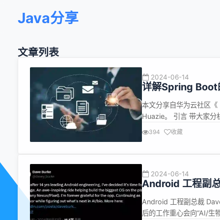
Java分享
文章列表
2024-06-14
详解Spring Boot
本文分享自华为云社区《【Spri
Huazie。 引言 带大家分
【RedisAutoConfigurati
394
收藏
2024-06-14
Android 工程副
Android 工程副总裁 Da
后的工作重心会向“AI/生物