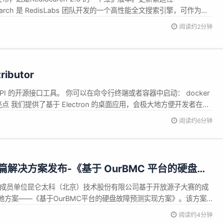
Search 是 RedisLabs 团队开发的一个高性能全文搜索引擎，可作为一
Redis 上。 Bug 修复： #4614- 当使用带有APPLY 'split(...)'的
阅读约2分钟
ributor
量 API 的开源接口工具。 你可以在命令行终端或者容器中启动： docker
ing:v0.0.17 亮点 我们提供了基于 Electron 的桌面应用，会极大地方便开发者在桌
阅读约6分钟
篇解决方案发布-《基于 OurBMC 平台的硬盘故
》
理事成员单位昆仑太科（北京）技术股份有限公司基于开放源子大赛的成
地方案——《基于OurBMC平台的硬盘故障预测实现方案》。该方案
首篇解决方案，极大推动了社区产业化落地的发展和工作。 产业化落地
阅读约4分钟
统解决方案，重点对产业化落地中遇到的困难点进行分析与解决，并贡献