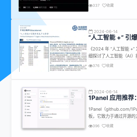
担任 Android 系统开发顾
337
收藏
做出改变了。在帮助打造..
2024-06-14
“人工智能 +” 
《2024 年 “人工智
细探讨了人工智能（AI
概述： 1. 人工智能技术
376
收藏
AI for Science (AI
2024-06-14
1Panel 应用推
1Panel（github.co
板，它致力于通过开源的
装部署相关软件应用，1P
396
收藏
用户的应用安装与升级操作提