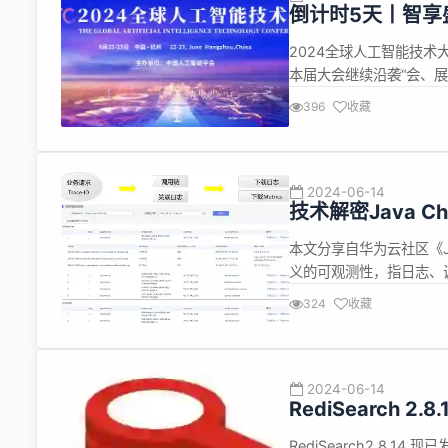
倒计时5天丨智享盛
2024全球人工智能技术大
本届大会继续沿袭“会、
同分享和探讨人工智能领
396
收藏
技创新企业最新技术、产
的人工...
2024-06-14
技术解密Java C
本文分享自华为云社区《Jav
义的可观测性，指日志、
序暴露出来的便于理解其
324
收藏
范围，本文只讨论狭义的
以理解错...
2024-06-14
RediSearch 
RediSearch2.8.14