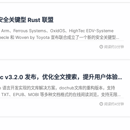
安全关键型 Rust 联盟
rm、Ferrous Systems、OxidOS、HighTec EDV-Systeme
、Veecle 和 Woven by Toyota 宣布联合成立了一个新的安全关键型
itical Rust Consortium）。 该小组的目标是致力于在安全关键...
阅读约3分钟
oc v3.2.0 发布，优化全文搜索，提升用户体验，
部署方案
Go 语言开发实现的文库解决方案，dochub文库的重构版本，支持
PDF、TXT、EPUB、MOBI 等多种文档格式的在线阅读浏览，支持无限级
档批量转换、全文搜索、云存储、网络爬虫、VIP、手机登录注册以及
阅读约4分钟
，拥有简洁美观的用户视觉和功能体验，以及配套的微信小程序...