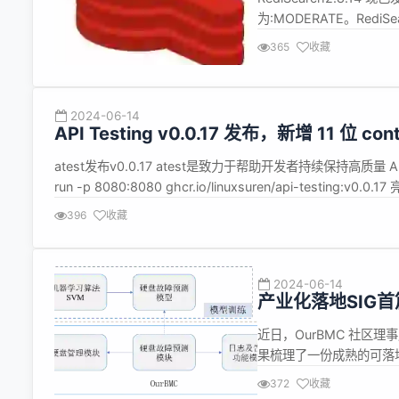
为:MODERATE。Redi
个 Redis Module 运行在 
365
收藏
FT.AGG...
2024-06-14
API Testing v0.0.17 发布，新增 11 位 cont
atest发布v0.0.17 atest是致力于帮助开发者持续保持高质
run -p 8080:8080 ghcr.io/linuxsuren/api-test
面环境中测试 API。 ...
396
收藏
2024-06-14
产业化落地SIG首
障预测实现方案
近日，OurBMC 社区
果梳理了一份成熟的可落
为产业化落地 SIG 的
372
收藏
SIG 包括软硬件及系