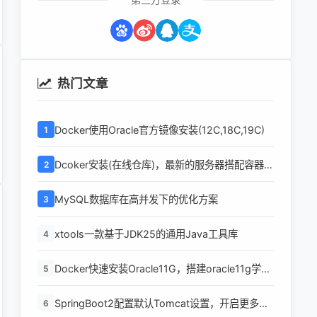
热门文章
Docker使用Oracle官方镜像安装(12C,18C,19C)
1
Dcoker安装(在线仓库)，最新的服务器搭配容器使
2
用
MySQL数据库在高并发下的优化方案
3
xtools一款基于JDK25的通用Java工具库
4
Docker快速安装Oracle11G，搭建oracle11g学习
5
环境
SpringBoot2配置默认Tomcat设置，开启更多高
6