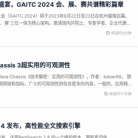
宴，GAITC 2024 会、展、赛共谱精彩篇章
会（GAITC 2024）将于2023年6月22日至23日在杭州璀璨启幕。
展、赛”三位一体为核心架构，邀请国内外院士、专家学者、企业代表共
域的最新研究成果，为与会者带来一场思想碰撞的盛宴。同期更有科
阅读约5分钟
品展示，世界各地青年精英的才华和创意比拼，以及“一带一路”倡议下
hassis 3超实用的可观测性
a Chassis 3技术解密：实用的可观测性》，作者：liubao68。 狭
调用链和指标，广义的可观测性则包含更多的内容，一般的，应用程
运行状态、运行轨迹、内部结构和功能集合的信息，都是可观测性的
阅读约17分钟
可观测性。日志揭露了应用程序内部运行的轨迹，通过异常日志，可
2.8.14 发布，高性能全文搜索引擎
 现已发布，这是RediSearch 2.8 的一个维护版本。更新紧迫性