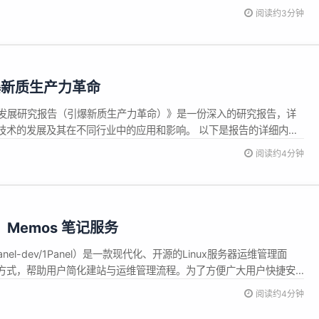
问的角色。 “所以......在领导 Android 工程 14 年之后，我决定是时候
阅读约3分钟
.
引爆新质生产力革命
能 +” 发展研究报告（引爆新质生产力革命）》是一份深入的研究报告，详
）技术的发展及其在不同行业中的应用和影响。 以下是报告的详细内容
的发展与局限性 报告讨论了 AI 技术的最新进展，特别是生成式 AI 和
阅读约4分钟
4S)。 强调了 AI 技术在提高全要素生产...
荐：Memos 笔记服务
m/1Panel-dev/1Panel）是一款现代化、开源的Linux服务器运维管理面
方式，帮助用户简化建站与运维管理流程。为了方便广大用户快捷安
anel特别开通应用商店，精选各类高质量的开源工具和应用软件，为
阅读约4分钟
供便利。 目前，1Panel应用商店已经上架了...