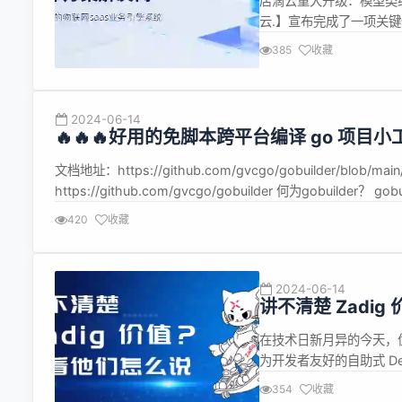
店滴云重大升级：模型类
云.】宣布完成了一项关
标志着店滴云在支持复杂
385
收藏
为酒店、公寓、民宿、茶
案。 1. 技术革新： 针对之前
2024-06-14
🔥🔥🔥好用的免脚本跨平台编译 go 项目小工具 g
文档地址：https://github.com/gvcgo/gobuilder/blob/
https://github.com/gvcgo/gobuilder 何为gobui
做了增强。能够同时编译到不同平台和...
420
收藏
2024-06-14
讲不清楚 Zadi
在技术日新月异的今天，优
为开发者友好的自助式 D
馈是最有力的证明。 我们
354
收藏
Zadig 的真实感受和建