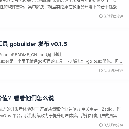
继承修复强化微服务架构效能 领先的休闲场所智能化提供商【店滴
键性的软件更新，集中解决了模型类继承在微服务环境下的若干挑战，
业务场景和提升微服务处理能力方面迈出了重要一步。此番升级旨在
阅读约2分钟
室、棋牌室等行业客户打造更为灵活、高效且稳定的数字化解决方
...
obuilder 发布 v0.1.5
main/docs/README_CN.md 项目地址：
lder？ gobuilder是一个用于编译go项目的工具。它功能上与go build类似，但是
阅读约2分钟
g 价值？看看他们怎么说
秀的开发者体验对于 产品质量和企业竞争力 至关重要。Zadig，作
evOps 平台，我们持续致力于提升用户体验。我们相信用户的真实反
发起了「Zadig 使用情况及价值评估调研问卷」，旨在收集用户对
阅读约9分钟
议。问卷一经发布，便得到了社区的积极响应，覆盖了从 DevOps...