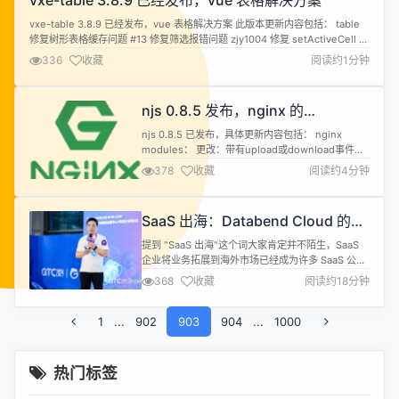
vxe-table 3.8.9 已经发布，vue 表格解决方案
的稳定性和数据的准确性。本文将分享基于 Apache
Doris 的实时数仓架...
vxe-table 3.8.9 已经发布，vue 表格解决方案 此版本更新内容包括： table
修复树形表格缓存问题 #13 修复筛选报错问题 zjy1004 修复 setActiveCell 无
效问题 增加方法 getParams 增加参数 custom-config.restoreStore 增加参
336
收藏
阅读约1分钟
数 custom-config.updateStore...
njs 0.8.5 发布，nginx 的
JavaScript 脚本语言
njs 0.8.5 已发布，具体更新内容包括： nginx
modules： 更改：带有upload或download事件类
型的r.variables.var、r.requestText、
378
收藏
阅读约4分钟
r.responseText、s.variables.var和s.on()回调的
data参数现在会将 UTF-8 编码无效的字节转换为替
换字符。处理二进制数据时，建议改用r...
SaaS 出海：Databend Cloud 的定
位与实践
提到 "SaaS 出海"这个词大家肯定并不陌生，SaaS
企业将业务拓展到海外市场已经成为许多 SaaS 公司
的重要战略方向。随着企业对于灵活性、可扩展性以
368
收藏
阅读约18分钟
及成本效益需求的不断增长， SaaS 模式提供了理想
的解决方案。对于寻求出海机会的 SaaS 企业来说，
1
...
902
全球化市场的巨大潜力尤为吸引人。在许多地区，尤
903
904
...
1000
其是发展中市场， SaaS 服务的普及率还远远没有饱
和...
热门标签