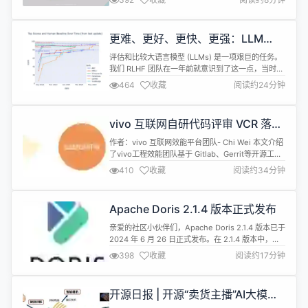
6、整体更新业务 ORM 引擎命名空间；7、新增
Docker 容器化引擎解决方案；8、修复近期用户反
馈的问题； 一款 Go 语言基于 Gin、Xorm、Vue3、
更难、更好、更快、更强：LLM
AntDesign、MySQ...
Leaderboard v2 现已发布
评估和比较大语言模型 (LLMs) 是一项艰巨的任务。
我们 RLHF 团队在一年前就意识到了这一点，当时他
们试图复现和比较多个已发布模型的结果。这几乎是
464
收藏
阅读约24分钟
不可能完成的任务：论文或营销发布中的得分缺乏可
复现的代码，有时令人怀疑，大多数情况下只是通过
优化的提示或评估设置来尽量提升模型表现。因此，
vivo 互联网自研代码评审 VCR 落地
他们决定创建一个地方，在完全相同的设置 (同样的
实践
问题，按相同的顺序提问...
作者：vivo 互联网效能平台团队- Chi Wei 本文介绍
了vivo工程效能团队基于 Gitlab、Gerrit等开源工具
搭建的VCR平台，代码评审idea插件开发及开发过程
410
收藏
阅读约34分钟
中遇到的挑战、困难，并分享了相应的应对策略和优
化方案。 代码评审是软件质量保证一种活动，由一个
或者多个人对一个程序的部分或者全部源代码进阅读
Apache Doris 2.1.4 版本正式发布
理解。一般来说分为作者和评审者两种角色，作...
亲爱的社区小伙伴们，Apache Doris 2.1.4 版本已于
2024 年 6 月 26 日正式发布。在 2.1.4 版本中，我
们对数据湖分析场景进行了多项功能体验优化，重点
398
收藏
阅读约17分钟
修复了旧版本中异常内存占用的问题，同时提交了若
干改进项以及问题修复，进一步提升了系统的性能、
稳定性及易用性，欢迎大家下载使用。 官网下载页：
开源日报 | 开源“卖货主播”AI大模
https://doris.apache...