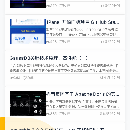
暗面、智谱AI、猎户星空、零一万物、百川智能六家
379
收藏
阅读约2分钟
大模型厂商已与钉钉达成合作。目前，钉钉生态伙伴
总数超过5600家，其中AI 生态伙伴已经超过100
家；钉钉AI每天调用量超1000万次。 钉钉总裁叶军
1Panel 开源面板项目 GitHub Star
表示：“模型开放是钉钉生态开放战略的再进一步。
数量突破 20,000！
随着行业...
截至2024年6月25日9:00，FIT2CLOUD飞致云旗
下开源项目——1Panel开源Linux服务器运维管理面
板GitHub Star数超过20,000个！ 继Halo和
428
收藏
阅读约2分钟
JumpServer之后，1Panel成为飞致云旗下第三个
GitHub Star数量超过20,000个的开源项目，也是飞
致云旗下最快达成20,000个GitHub Star目标的开源
GaussDB关键技术原理：高性能（一）
项...
引言 对数据库性能进行优化是令人激动的，无论是对其进行性能需求分析、性
能需求设计、性能问题定个位都是富于变化又充满挑战的工作，本章围绕“数据
库性能”进行全面系统化的介绍，首先从数据库在现代软件栈中所处的位置出
363
收藏
阅读约11分钟
发，介绍数据库系统性能、涉及的人员、所做的事情、分析的视角以及面临的
挑战；其次，以GaussDB样板对数据库查询处理的主要流程进行详细介绍，帮
助大家理解...
抖音集团基于 Apache Doris 的实时
数据仓库实践
作者：字节跳动数据平台 在直播、电商等业务场景中
存在着大量实时数据，这些数据对业务发展至关重
要。而在处理实时数据时，我们也遇到了诸多挑战，
385
收藏
阅读约16分钟
比如实时数据开发门槛高、运维成本高以及资源浪费
等。 此外，实时数据处理比离线数据更复杂，需要应
对多流 JOIN、维度表变化等技术难题，并确保系统