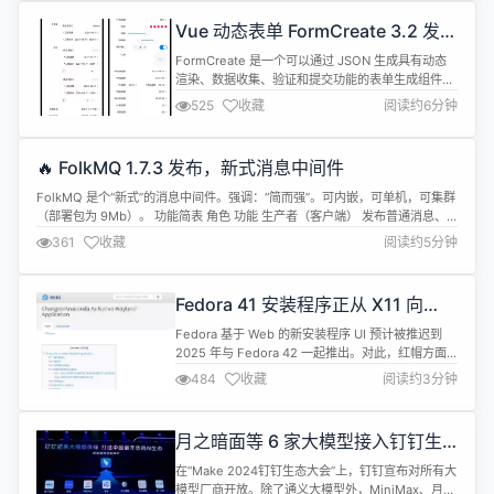
能，承载了更大的 AI 工程化使命。 AI Infra 的一致
Vue 动态表单 FormCreate 3.2 发
性架构至关重要，API 网关、消息队列、可观测是...
布，全面适配移动端
FormCreate 是一个可以通过 JSON 生成具有动态
渲染、数据收集、验证和提交功能的表单生成组件。
支持6个UI框架，适配移动端，并且支持生成任何
525
收藏
阅读约6分钟
Vue 组件。内置20种常用表单组件和自定义组件，
再复杂的表单都可以轻松搞定。 帮助文档|源码下载
FormCreate3.2 版本适配了当前流行的vant4.0版
🔥 FolkMQ 1.7.3 发布，新式消息中间件
本，不仅能帮助您在移动端开发过程中节省大量...
FolkMQ 是个“新式”的消息中间件。强调：“简而强”。可内嵌，可单机，可集群
（部署包为 9Mb）。 功能简表 角色 功能 生产者（客户端） 发布普通消息、
Qos0消息、定时消息、顺序消息、可过期消息、事务消息、广播消息 消费者
361
收藏
阅读约5分钟
（客户端） 订阅、取消订阅。消费-ACK（自动、手动） 服务端 发布-
Confirm、订阅-Confirm、取消订阅-Co...
Fedora 41 安装程序正从 X11 向
Wayland 应用过渡
Fedora 基于 Web 的新安装程序 UI 预计被推迟到
2025 年与 Fedora 42 一起推出。对此，红帽方面
给出的解释是因为要将资源聚焦在 Fedora 41，将操
484
收藏
阅读约3分钟
作系统安装程序过渡为原生 Wayland 应用程序。
Fedora 工程与指导委员会 (FESCo) 现已同意将
Anaconda 操作系统安装程序升级为原生 Wayland
月之暗面等 6 家大模型接入钉钉生
应用程序...
态
在“Make 2024钉钉生态大会”上，钉钉宣布对所有大
模型厂商开放。除了通义大模型外，MiniMax、月之