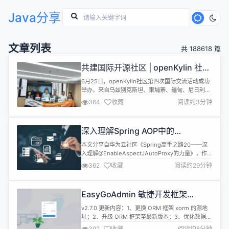
Java分享
文章列表
共 188618 篇
共建国际开源社区 | openKylin 社区
第四次国际交流活动成功举办
6月25日，openKylin社区第四次国际交流活动成功
举办，来自乌兹别克斯坦、柬埔寨、缅甸、尼日利亚
等国家的4名北京大学留学博士生参加本次活动。这
364
收藏
阅读约3分钟
场活动旨在进一步推进openKylin社区与国际企业、
爱好者建立稳定友好的交流伙伴关系，推动科技创新
合作、技术推广交流和成果转化应用发展，扩大
深入理解Spring AOP中的
openKylin开源社区国际影响力，打造开放繁荣社区
@EnableAspectJAutoProxy
生态。 open...
本文分享自华为云社区《Spring高手之路20——深
入理解@EnableAspectJAutoProxy的力量》，作
者： 砖业洋__。 1. 初始调试代码 面向切面编程
362
收藏
阅读约29分钟
（AOP）是一种编程范式，用于增强软件模块化，通
过将横切关注点（如事务管理、安全等）分离出业务
逻辑。Spring AOP是Spring框架中实现AOP的一种
EasyGoAdmin 敏捷开发框架
方式，它通过代理机制在运行时向对象动...
Gin+AntdVue 版本 v2.7.0 发布
v2.7.0 更新内容：1、更换 ORM 框架 xorm 的源地
址；2、升级 ORM 框架至最新版本；3、优化数据库
引擎并规范命令；4、设置 DEBUG 日志打印功能；
392
收藏
阅读约8分钟