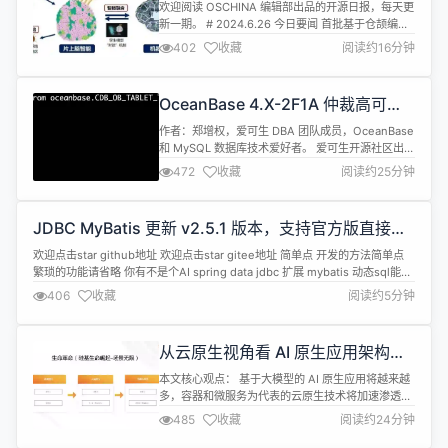
型；PG开发者年薪比MySQL的高；
欢迎阅读 OSCHINA 编辑部出品的开源日报，每天更
我做了一个AI搜索引擎；OpenAI终
新一期。 # 2024.6.26 今日要闻 首批基于仓颉编程
止对中国提供服务影响有多大？
语言的高性能图像处理算法库发布 复旦大学工研院认
402
收藏
阅读约16分钟
知与智能技术实验室（CITLab）领衔的研发团队与
华为仓颉编程语言团队建立了的长期合作关系，早在
仓颉语言内测启动以来，就密切关注其技术动态和应
OceanBase 4.X-2F1A 仲裁高可用
用前景。 经过调研，团队发现仓颉语言生态还缺少图
方案初探
像处理算...
作者：郑增权，爱可生 DBA 团队成员，OceanBase
和 MySQL 数据库技术爱好者。 爱可生开源社区出
品，原创内容未经授权不得随意使用，转载请联系小
472
收藏
阅读约25分钟
编并注明来源。 本文约 1500 字，预计阅读需要 5
分钟。 背景 对于分布式数据库来说，当多个数据副
本间发生半数异常时（一半副本故障或与另一半网络
JDBC MyBatis 更新 v2.5.1 版本，支持官方版直接扩
隔离），可以通过集群之外的仲裁服务来参与变更决
展动态 SQL 能力
策（选...
欢迎点击star github地址 欢迎点击star gitee地址 简单点 开发的方法简单点
繁琐的功能请省略 你有不是个AI spring data jdbc 扩展 mybatis 动态sql能力
官方spring data jdbc原生直接 扩展 mybatis动态sql能力 使用方式和官方教
406
收藏
阅读约5分钟
程一样 引入spring-boot-starter-data...
从云原生视角看 AI 原生应用架构的
实践
本文核心观点： 基于大模型的 AI 原生应用将越来越
多，容器和微服务为代表的云原生技术将加速渗透传
统业务。 API 是 AI 原生应用的一等公民，并引入了
485
收藏
阅读约24分钟
更多流量，催生企业新的生命力和想象空间。 AI 原
生应用对网关的需求超越了传统的路由和负载均衡功