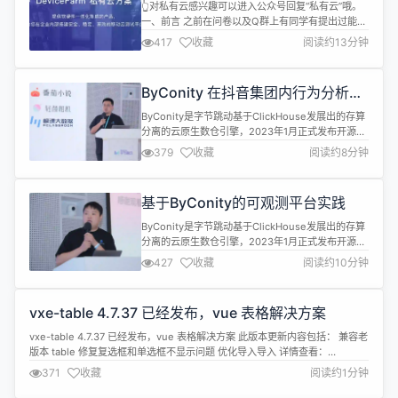
Selenium和Excel的无缝协作
👆对私有云感兴趣可以进入公众号回复“私有云”哦。
一、前言 之前在问卷以及Q群上有同学有提出过能否
将网页上的一些数据通过 Airtest 去导出生成一份
417
收藏
阅读约13分钟
Excel ，那么我们今天一起讨论一下，我们应该如何
去实现，以及当我们获取的数据类型不同的时候，获
取的方式该怎么随之调整？ 二、知识点介绍 2.1
ByConity 在抖音集团内行为分析
python下的Excel的操作 之前我们有篇文章有介绍...
EB 级场景的最佳实践
ByConity是字节跳动基于ClickHouse发展出的存算
分离的云原生数仓引擎，2023年1月正式发布开源
Beta版本，今年7月，ByConity正式发布1.0版本。
379
收藏
阅读约8分钟
开源一周年之际，ByConity已经获得了2100+的Star
数，issue数480+，用户60+，贡献者80+。2024
年5月25日，ByConity一周年线下meetup在北京召
基于ByConity的可观测平台实践
开。本...
ByConity是字节跳动基于ClickHouse发展出的存算
分离的云原生数仓引擎，2023年1月正式发布开源
Beta版本，今年7月，ByConity正式发布1.0版本。
427
收藏
阅读约10分钟
开源一周年之际，ByConity已经获得了2100+的Star
数，issue数480+，用户60+，贡献者80+。2024
年5月25日，ByConity一周年线下meetup在北京召
vxe-table 4.7.37 已经发布，vue 表格解决方案
开。本...
vxe-table 4.7.37 已经发布，vue 表格解决方案 此版本更新内容包括： 兼容老
版本 table 修复复选框和单选框不显示问题 优化导入导入 详情查看：
https://gitee.com/xuliangzhan_admin/vxe-table/releases/4.7.37
371
收藏
阅读约1分钟