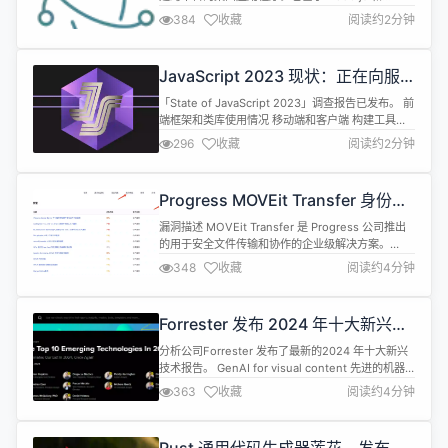
Chromium，被 Atom 编辑器和许多其他应用程序使
384
收藏
阅读约2分钟
用。Electron 兼容 Mac、Windows 和 Linux，可
以构建出三个平台的应用程序。 Electron v31.1.0更
新内容如下： Features 将sys...
JavaScript 2023 现状：正在向服
务器端转移、TypeScript 更受开发
「State of JavaScript 2023」调查报告已发布。 前
者喜爱
端框架和类库使用情况 移动端和客户端 构建工具
（编译和打包代码） 工具类库 JavaScript 运行时
296
收藏
阅读约2分钟
JavaScript 与 TypeScript 使用情况 Theo Browne
总结道： JavaScript 正在向服务器端转移，对此我
们感到不自在。 在去年的调查中，我们看到像...
Progress MOVEit Transfer 身份验
证不当漏洞【POC公开】
漏洞描述 MOVEit Transfer 是 Progress 公司推出
的用于安全文件传输和协作的企业级解决方案。
MOVEit Transfer（SFTP模块）存在不当认证漏
348
收藏
阅读约4分钟
洞，可能导致认证绕过。 在受影响的版本中，
MOVEit在处理登录认证时存在逻辑漏洞。当使用文
件名而非公钥进行认证时，MOVEit的Authenticate
Forrester 发布 2024 年十大新兴技
方法在证书验证失败时返回状态D...
术趋势
分析公司Forrester 发布了最新的2024 年十大新兴
技术报告。 GenAI for visual content 先进的机器
学习模型可以根据文本、音频或视频提示生成图像或
363
收藏
阅读约4分钟
视频，这项技术将帮助公司为营销、体验和产品生成
视觉内容。 GenAI for language GenAI for
language已经在客户支持和内容创建方面实现了价