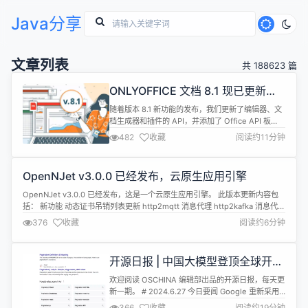
Java分享
文章列表
共 188623 篇
ONLYOFFICE 文档 8.1 现已更新，
新增 Office API 板块
随着版本 8.1 新功能的发布，我们更新了编辑器、文
档生成器和插件的 API，并添加了 Office API 板
块。阅读下文了解详情。 PDF 表单 从8.1 版本开
482
收藏
阅读约11分钟
始，我们完全切换到 PDF 表单。若要创建和编辑表
单，用户不再需要其他格式，以前用于创建表单模板
的docxf格式现在已被弃用。 API 做出了以下更新：
OpenNJet v3.0.0 已经发布，云原生应用引擎
docxf和oform格式的docume...
OpenNJet v3.0.0 已经发布，这是一个云原生应用引擎。 此版本更新内容包
括： 新功能 动态证书吊销列表更新 http2mqtt 消息代理 http2kafka 消息代理
数据消隐（access日志隐藏敏感信息） 集群动态桥接 集群间文件同步 大文件
376
收藏
阅读约6分钟
上传 集群配置跳转 Ctrl Copilot 中，支持通过Lua 访问主进程定义的
shared_di...
开源日报 | 中国大模型登顶全球开源
第一；htmx 2.0；开源硬件获得成
欢迎阅读 OSCHINA 编辑部出品的开源日报，每天更
功；LLM核心能力是“智能水平”；半
新一期。 # 2024.6.27 今日要闻 Google 重新采用
导体设计迎来“开源潮”；前端最新技
分页显示搜索结果 Google 在展示搜索结果时已不再
366
收藏
阅读约19分钟