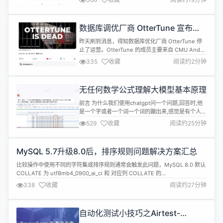
使用「滚动加载」方式，而是重新采用经典的「分页
术趋势
展示」。 从桌面端开始，谷歌已于 2024 年 6 月 25
日开始停止桌面版 Google 搜索结果的持续滚动展示
数据库调优厂商 OtterTune 宣布停
功能。未来一个月内，Go...
止运营
昨天刷到消息，得知数据库优化厂商 OtterTune 停
止了运营。OtterTune 的成员主要来自 CMU Andy
Pavlo 教授领导的数据库实验室。公司正式成立于
335
收藏
阅读约2分钟
2021 年 5 月，融资了 1450 万美金。 按照 Andy 教
授的说法，公司是被一个收购 offer 搞砸了。同时他
也提到，机器学习大大提升了调优效果。 Andy 教授
无任何数学公式理解大模型基本原理
是数据库行业里...
前言 为什么我们使用chatgpt问一个问题,回答时,他
是一个字或者一个词一个词的蹦出来,感觉是有个人在
输入,显得很高级,其实这这一个词一个词蹦不是为了
529
收藏
阅读约25分钟
高级感,而是他的实现原理决定的,下面我们看下为什
么是一个一个蹦出来的 大模型的本质 特斯拉前AI
总监Andrej Karpathy将大语言模型简单的描述为:
MySQL 5.7升级8.0后，排序规则问题解决方案汇总
大模型的本质就是两个文件,一个是参...
比较操作中使用不同的字符集或排序规则通常会触发此问题，MySQL 8.0 默认
COLLATE 为 utf8mb4_0900_ai_ci 和 对应列 COLLATE 的
utf8mb4_general_ci 不匹配。 &gt; 作者：陈举超 问题现象 MySQL 5.7.34
338
收藏
阅读约27分钟
升级到 8.0.32 后部分查询语句报错如下： ERROR 1267 (HY000...
自动化测试小技巧之Airtest-