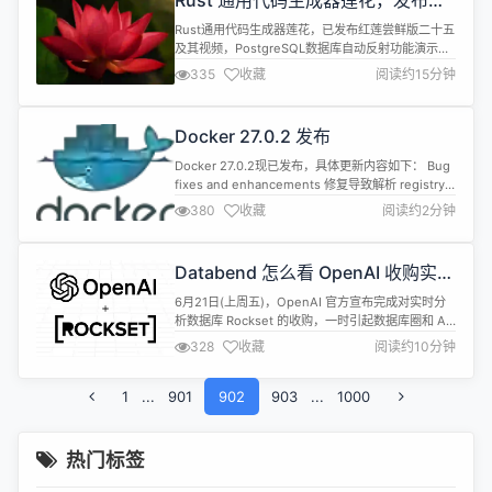
Rust 通用代码生成器莲花，发布红
值，并将继续以...
莲尝鲜版二十五及其视频，
Rust通用代码生成器莲花，已发布红莲尝鲜版二十五
PostgreSQL 数据库自动反射功能演
及其视频，PostgreSQL数据库自动反射功能演示。
示
视频请见：
335
收藏
阅读约15分钟
https://www.bilibili.com/video/BV1bZ421M75E/
此版本完善了PostgreSQL数据库自动反射功能。完
善了编辑器，所有Domain可以通过下拉菜选择。完
Docker 27.0.2 发布
善了多对多候选叠加时的语法检查。 Rust 通用代...
Docker 27.0.2现已发布，具体更新内容如下： Bug
fixes and enhancements 修复导致解析 registry
URL 时忽略 port numbers 的回归问题。
380
收藏
阅读约2分钟
docker/cli#5197,docker/cli#5198 Removed
api/types：弃用ContainerJSONBase.Node字段和
Conta...
Databend 怎么看 OpenAI 收购实时
数仓 Rockset？
6月21日(上周五)，OpenAI 官方宣布完成对实时分
析数据库 Rockset 的收购，一时引起数据库圈和 AI
圈热议，很多朋友也来询问 Databend 如何看待这个
328
收藏
阅读约10分钟
事件。这次收购表明了市场对实时数据分析和数据处
理解决方案的高度重视，数据是 AI 发展的核心要
1
...
901
素，拥有强大的数据处理能力将帮助 OpenAI 能够更
902
903
...
1000
好地将数据与 AI 技术进行深度融合。作...
热门标签