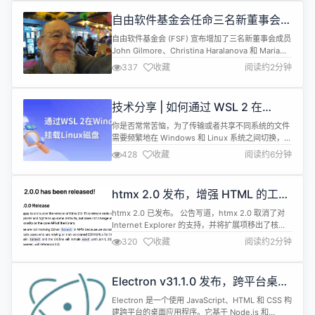
自由软件基金会任命三名新董事会成
员
自由软件基金会 (FSF) 宣布增加了三名新董事会成员
John Gilmore、Christina Haralanova 和 Maria
Chiara Pievatolo，自 2024 年 6 月 23 日起开始任
337
收藏
阅读约2分钟
职。 “此次自由软件基金会董事会增加三名新成员，
是经过对 83 个提名进行审查、让 10 名候选人参加
自由软件基金会准会员论坛讨论、在现任董事会...
技术分享 | 如何通过 WSL 2 在
Windows 上挂载 Linux 磁盘？
你是否常常苦恼，为了传输或者共享不同系统的文件
需要频繁地在 Windows 和 Linux 系统之间切换，既
耽误工作效率，也容易出错。 那么有没有一种办法，
428
收藏
阅读约6分钟
能够让你在Windows系统中像访问本地硬盘一样来
操作Linux系统中的文件呢？ 希望这篇文章分享的实
用操作能够帮助到有需要的朋友。 先决条件 需要在
htmx 2.0 发布，增强 HTML 的工具
Windows 10 2004 及更高版本（Build...
包
htmx 2.0 已发布。 公告写道，htmx 2.0 取消了对
Internet Explorer 的支持，并将扩展项移出了核心
仓库，这样每个扩展都可以按照自己的节奏发布更新
320
收藏
阅读约2分钟
了。新版本还删除了一些已弃用的属性，并将 HTTP
DELETE 请求更改为使用参数。 htmx 2.0 还加入了
一些新特性，包括 htmx.swap() 方法，该方法用新
Electron v31.1.0 发布，跨平台桌面
内容替换现有...
应用开发工具
Electron 是一个使用 JavaScript、HTML 和 CSS 构
建跨平台的桌面应用程序。它基于 Node.js 和