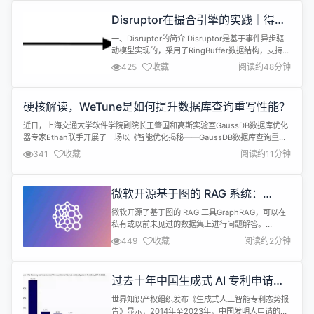
创新。本文将逐一介绍 StarRocks 3.3 的这些新特
Disruptor在撮合引擎的实践｜得物
性，带你深入了解这款强...
技术
一、Disruptor的简介 Disruptor是基于事件异步驱
动模型实现的，采用了RingBuffer数据结构，支持高
并发、低延时、高吞吐量的高性能工作队列，它是由
425
收藏
阅读约48分钟
英国外汇交易公司LMAX开发的，研发的初衷是解决
内存队列的延迟问题，不同于我们常用的分布式消息
中间件RocketMQ、Kafaka，而Disruptor是单机
硬核解读，WeTune是如何提升数据库查询重写性能？
的、本地内存队列，类似JDK的Arr...
近日，上海交通大学软件学院副院长王肇国和高斯实验室GaussDB数据库优化
器专家Ethan联手开展了一场以《智能优化揭秘——GaussDB数据库查询重写
的自动挖掘与生成》为主题的技术对谈，深入探讨了WeTune 2.0的重写规则与
341
收藏
阅读约11分钟
GaussDB的合作落地。直播过程包含对WeTune 2.0的项目背景、WeTune改
写规则的自动发掘方式及实现、WeTune 2...
微软开源基于图的 RAG 系统：
GraphRAG
微软开源了基于图的 RAG 工具GraphRAG，可以在
私有或以前未见过的数据集上进行问题解答。
GraphRAG 通过创建知识图谱来增强模型的推理和生
449
收藏
阅读约2分钟
成性能，使用 LLM GPT-4 对 GraphRAG 和传统
RAG 进行评估， GraphRAG 在全面性和多样性方面
优于传统 RAG。 与使用纯文本片段的简单语义搜索
过去十年中国生成式 AI 专利申请量
不同，GraphRAG 从原始文本中...
居全球第一
世界知识产权组织发布《生成式人工智能专利态势报
告》显示，2014年至2023年，中国发明人申请的生