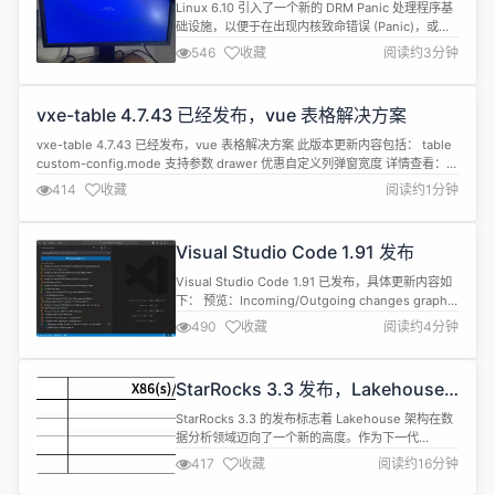
“整活”：添加二维码、修改背景颜色
放、更强大，支持更多的...
Linux 6.10 引入了一个新的 DRM Panic 处理程序基
础设施，以便于在出现内核致命错误 (Panic)，或者
VT 支持可能被禁用的情况下显示相关信息。 这项功
546
收藏
阅读约3分钟
能类似于 Windows 的蓝屏死机，此前我们也报道了
Red Hat 工程师创建的 Linux 版本蓝屏死机界面。
有人抱怨这与 Windows 的蓝屏过于相似。Javier 表
vxe-table 4.7.43 已经发布，vue 表格解决方案
示这都是...
vxe-table 4.7.43 已经发布，vue 表格解决方案 此版本更新内容包括： table
custom-config.mode 支持参数 drawer 优惠自定义列弹窗宽度 详情查看：
https://gitee.com/xuliangzhan_admin/vxe-table/releases/4.7.43
414
收藏
阅读约1分钟
Visual Studio Code 1.91 发布
Visual Studio Code 1.91 已发布，具体更新内容如
下： 预览：Incoming/Outgoing changes graph-
在 Source Control视图中可视化 incoming 和
490
收藏
阅读约4分钟
outgoing changes。 可以通过
scm.experimental.showHistoryGraph设置新的可
视化功能。 Python...
StarRocks 3.3 发布，Lakehouse
架构发展进入快车道
StarRocks 3.3 的发布标志着 Lakehouse 架构在数
据分析领域迈向了一个新的高度。作为下一代
Lakehouse 架构的代表，StarRocks 3.3 在稳定
417
收藏
阅读约16分钟
性、计算性能、缓存设计、物化视图、存储优化和
Lakehouse 生态系统等方面进行了全方位的优化和