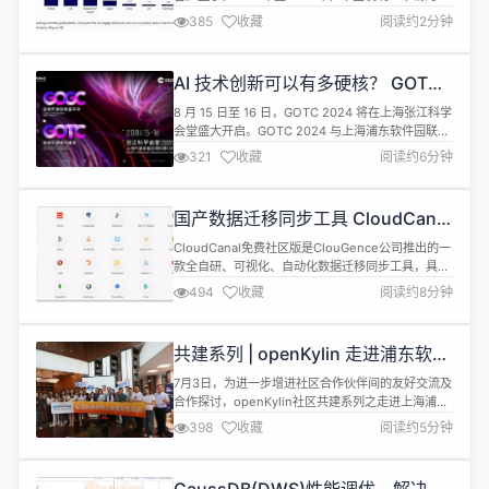
成式人工智能专利数量最多，远超美国、韩国、日本
385
收藏
阅读约2分钟
和印度等国。2014年至2023年，全球生成式人工智
能相关的发明申请量达54000件，其中超过25%是在
去年一年出现的。 生成式人工智能允许用户创建文
AI 技术创新可以有多硬核？ GOTC
本、图像、音乐和计算机代码等内容，为一系列工业
2024 论坛议程抢先看
和消费产品提供动力。...
8 月 15 日至 16 日，GOTC 2024 将在上海张江科学
会堂盛大开启。GOTC 2024 与上海浦东软件园联合
举办，并结合 “GOTC（全球开源技术峰会）” 与
321
收藏
阅读约6分钟
“GOGC（全球开源极客嘉年华）”，旨在打造一场全
新的开源盛会。2024 全球开源极客嘉年华（GOGC
2024）由浦东软件园携手 S 创共建，与开放原子开
国产数据迁移同步工具 CloudCanal
源基金会、开源中国、Linux ...
v4.2.0.0 发布
CloudCanal免费社区版是ClouGence公司推出的一
款全自研、可视化、自动化数据迁移同步工具，具备
结构迁移、数据迁移、数据同步、数据校验、数据订
494
收藏
阅读约8分钟
正等功能，支持30+ 款流行关系型数据库、实时数
仓、消息中间件、缓存数据库和搜索引擎之间数据互
通，其中包含国产数据库
共建系列 | openKylin 走进浦东软件
OceanBase,PolarDB,TiDB,StarRocks,Doris,Rocket...
园交流活动成功举办
7月3日，为进一步增进社区合作伙伴间的友好交流及
合作探讨，openKylin社区共建系列之走进上海浦东
软件园交流活动成功召开。来自赛昉科技、上海具身
398
收藏
阅读约5分钟
多模、上海宽睿信息等近20家企业参会代表共聚上海
浦软，介绍了当前企业产品和技术创新等方面的最新
成果，并围绕社区发展建设、行业数字化转型等话题