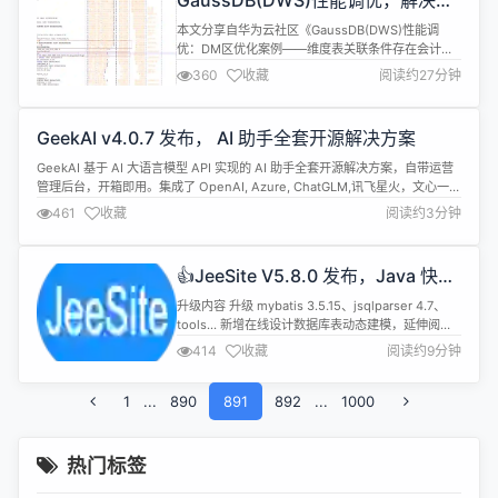
GaussDB(DWS)性能调优，解决
展开了深入交流和沟通。 上海浦东软件园股份公司副
DM区大内存占用问题
总经理何育浩出席活动并发...
本文分享自华为云社区《GaussDB(DWS)性能调
优：DM区优化案例——维度表关联条件存在会计
期》，作者： O泡果奶~。 当前DM（P1、P3、
360
收藏
阅读约27分钟
CBGDM）存在维度表与主表关联时使用会计期作为
关联条件，会导致出现大内存占用或未识别数据倾斜
的问题 【场景一】f.period_id = 维度表.period_id
GeekAI v4.0.7 发布， AI 助手全套开源解决方案
1.1、【问题描述】 主表和维度表关联过程中将...
GeekAI 基于 AI 大语言模型 API 实现的 AI 助手全套开源解决方案，自带运营
管理后台，开箱即用。集成了 OpenAI, Azure, ChatGLM,讯飞星火，文心一言
等多个平台的大语言模型。集成了 MidJourney 和 Stable Diffusion AI绘画功
461
收藏
阅读约3分钟
能。 主要特性： 完整的开源系统，前端应用和后台管理系统皆可开箱即用。
基于...
👍JeeSite V5.8.0 发布，Java 快速
开发平台，Spring Boot、Vue、微
升级内容 升级 mybatis 3.5.15、jsqlparser 4.7、
服务
tools... 新增在线设计数据库表动态建模，延伸阅
读：
414
收藏
阅读约9分钟
https://mp.weixin.qq.com/s/jM3_z1Z8AwSbGh4Y02D
新增 file.uploadPath 参数增加变量 bizType、
1
...
890
corpCode、userCode、userType、us...
891
892
...
1000
热门标签