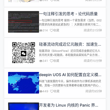
功确认意向用地单位。北京中软国际信息技术有限公
司（以下简称“中软国际”）摘得，将建设智创未来园
区，助力昌平区成为数字化赋能行业“新一极”。 本次
一句注释引发的思考 - 论代码质量
出让项目地块为M4工业研发用地，规划总用地面积
约3.49公顷，...
一句注释引发的思考 接到一个紧急需求（当然，002
的需求向来是如此紧急的）：大屏展示原来只有二个
品牌数据，现增加到三个品牌的数据。一句话的需
314
收藏
阅读约31分钟
求，且没有业务逻辑变更，我认为可以迅雷不及掩耳
之势，2小时收拾干净交差。当我满腔激情的定位的
核心逻辑部分时，这样一句注释（见下图），让我顿
硅基流动完成近亿元融资：加速生成
时思绪天马行空： 这个作者经历了什么样一个心碎的
式AI技术普惠进程
过程？但是可以肯点的是这一定是一个...
硅基流动（SiliconFlow）近日完成总金额近亿元人
民币的天使+轮融资。本轮融资由某知名产业方领
投，跟投方包括智谱AI、360 和水木清华校友基金等
341
收藏
阅读约10分钟
知名企业及机构，老股东耀途资本继续超额跟进，华
兴资本担任独家财务顾问。 本轮融资不仅是对硅基流
动技术实力和市场前景的高度认可，也将为其未来发
deepin UOS AI 如何配置自定义模
展提供强劲动力。创始人兼 CEO 袁进辉表示：“非常
型
感谢各位投资方对...
科技飞速发展的今天，操作系统作为计算机系统的灵
魂，其每一次的更新与变革都牵动着无数用户的心
弦。近日，开源操作系统deepin迎来了一次重大更
449
收藏
阅读约9分钟
新，这次更新不仅在性能上进行了全面优化，更在AI
智能化方面迈出了划时代的步伐：内置AI助理，并成
功兼容多个千亿级大模型，为用户带来了前所未有的
开发者为 Linux 内核的 Panic 界面
智能操作体验。 为了让deepin和UOS AI变得更开