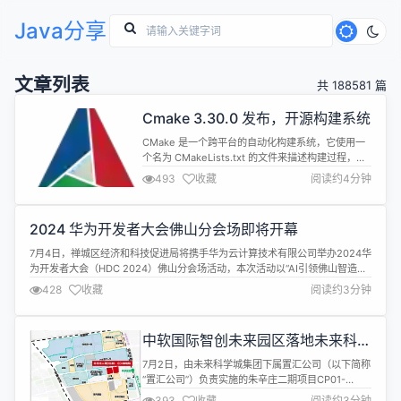
Java分享
文章列表
共 188581 篇
Cmake 3.30.0 发布，开源构建系统
CMake 是一个跨平台的自动化构建系统，它使用一
个名为 CMakeLists.txt 的文件来描述构建过程，可
以产生标准的构建文件，如 Unix 的 Makefile 或
493
收藏
阅读约4分钟
Windows Visual C++ 的 projects/workspaces 。
文件 CMakeLists.txt 需要手工编写，也可以通过编
写脚本进行半自动的生成。 CMake3....
2024 华为开发者大会佛山分会场即将开幕
7月4日，禅城区经济和科技促进局将携手华为云计算技术有限公司举办2024华
为开发者大会（HDC 2024）佛山分会场活动，本次活动以“AI引领佛山智造，
数聚禅城开拓创新”为主题。届时，来自产业研究领域的专家学者、优秀企业负
428
收藏
阅读约3分钟
责人以及华为生态伙伴将汇聚一堂，共同为佛山制造业的数智化转型注入新动
力。 当前，数字经济蓬勃发展，数实融合持续推进。2022年3月，华为...
中软国际智创未来园区落地未来科学
城
7月2日，由未来科学城集团下属置汇公司（以下简称
“置汇公司”）负责实施的朱辛庄二期项目CP01-
0801-0039、0040地块（以下简称“项目地块”）成
393
收藏
阅读约3分钟