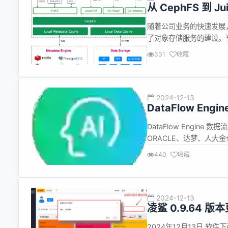
从 CephFS 到
随着公司业务的快速发展，
了对象存储服务的建设。当
持续增长，CephFS 
331
收藏
率等维度，同程最终决定转向 
2024-12-13
DataFlow Engi
DataFlow Engine
ORACLE、达梦、人大金仓、
之间的文件同步 支持以
440
收藏
含多租户） 任务支持单节
2024-12-13
凌鲨 0.9.64 版
2024年12月13日 软件