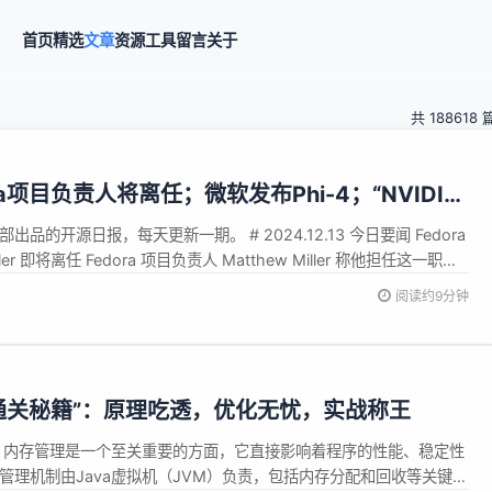
首页
精选
文章
资源
工具
留言
关于
共 188618 
ora项目负责人将离任；微软发布Phi-4；“NVIDIA
不实；日常AI辅助编程的模型搭配；VSCode
部出品的开源日报，每天更新一期。 # 2024.12.13 今日要闻 Fedora
ler 即将离任 Fedora 项目负责人 Matthew Miller 称他担任这一职位
换一个新人接替他继续推动项目前进。 他表示，项目状况良好，有很
阅读约9分钟
的强有力支持，...
 “通关秘籍”：原理吃透，优化无忧，实战称王
中，内存管理是一个至关重要的方面，它直接影响着程序的性能、稳定性
存管理机制由Java虚拟机（JVM）负责，包括内存分配和回收等关键任