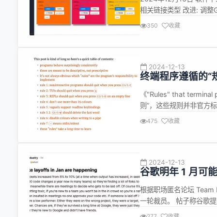
相关链接类型 改进: 调整
调整Git助手模式配置入口
350
收藏
2024-12-13
终端程序遵循的“
《"Rules" that te
则”，这些规则并非官方
先指出，终端中运行的程序
475
收藏
的。虽然前三者有明确的标
2024-12-13
谷歌明年 1 月可
根据职场匿名论坛 Team
一轮裁员。 帖子称谷歌
例，裁掉绩效不佳的员工。
277
收藏