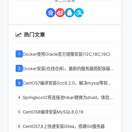
热门文章
Docker使用Oracle官方镜像安装(12C,18C,19C)
1
Dcoker安装(在线仓库)，最新的服务器搭配容器使
2
用
CentOS7编译安装Gcc9.2.0，解决mysql等软件
3
编译问题
Springboot2将连接池hikari替换为druid，体验最
4
强大的数据库连接池
CentOS8编译安装MySQL8.0.19
5
CentOS7,8上快速安装Gitea，搭建Git服务器
6