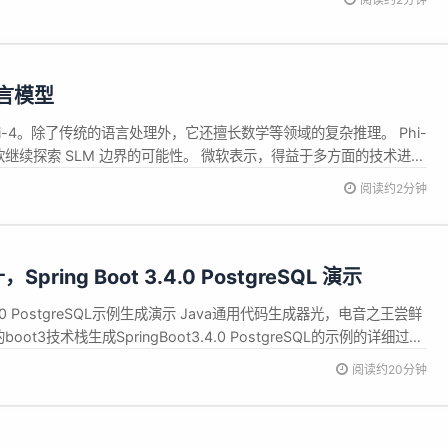
谷歌将绩效考核“低分桶”（lower buckets）员...
语言模型
hi-4。除了传统的语言处理外，它还擅长数学等领域的复杂推理。 Phi-
软继续探索 SLM 边界的可能性。 微软表示，得益于多方面的技术进
及训练后的创新，Phi-4 在数学推...
阅读约2分钟
成器光，电音之王尝鲜版十，Spring Boot 3.4.0
示
之王尝鲜版十，SpringBoot3.4.0 PostgreSQL示例生成演示
光，电音之王尝鲜版十公布了最新介绍视频，详细讲解了使用电音之王尝
pringBoot3.4.0 PostgreSQL的示例的详细过程。并对前端和后端
阅读约20分钟
频请见： https:/...