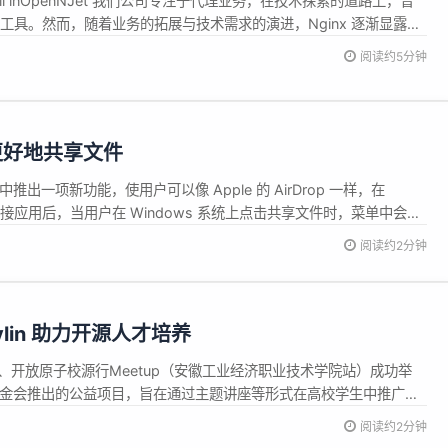
ll inOpenNJet 我们公司专注于代理业务，在技术探索的道路上，曾
核心工具。然而，随着业务的拓展与技术需求的演进，Nginx 逐渐显露出
不借助 OpenResty 与 Nginx 相结合，并引入第三方包进行打包处
阅读约5分钟
inx 仍无法支持 HTTP3...
之间更好地共享文件
）中推出一项新功能，使用户可以像 Apple 的 AirDrop 一样，在
版手机连接应用后，当用户在 Windows 系统上点击共享文件时，菜单中会显
阅读约2分钟
lin 助力开源人才培养
站）、开放原子校源行Meetup（安徽工业经济职业技术学院站）成功举
源基金会推出的公益项目，旨在通过主题讲座等形式在高校学生中推广开
主流媒体代表共聚校园，深化产教融合理念，加强校企合作...
阅读约2分钟