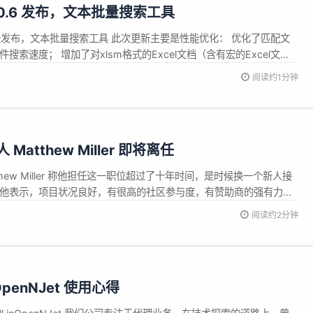
r 2.0.6 发布，文本批量搜索工具
.0.6 已经发布，文本批量搜索工具 此次更新主要是性能优化： 优化了匹配文
搜索速度； 增加了对xlsm格式的Excel文档（含有宏的Excel文
/gitee.com/qw3670/text-searcher/releases/2.0.6 询问AI
阅读约1分钟
 Matthew Miller 即将离任
atthew Miller 称他担任这一职位超过了十年时间，是时候换一个新人接
 他表示，项目状况良好，有很高的社区参与度，有赞助商的强有力支
备受欢迎，知名度高涨。但要推动项目向更广阔的方向前进，需要一位有新
阅读约2分钟
 Fedora Linux 42 时将宣布新负责人...
OpenNJet 使用心得