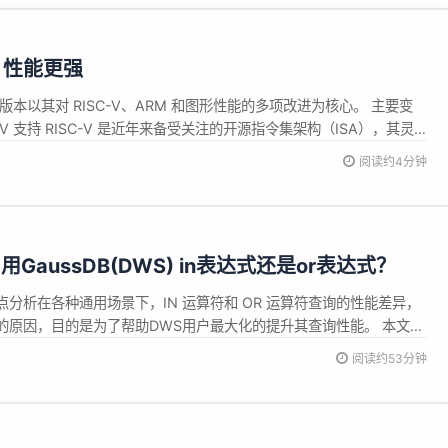
布，性能更强
这一版本以其对 RISC-V、ARM 和图形性能的多项改进为核心。 主要变
SC-V 支持 RISC-V 是近年来备受关注的开源指令集架构（ISA），其灵
开发者和企业的目光。在 QEMU 9.2 中，RISC-V 支持得到了进
阅读约4分钟
通过改进指令集仿真效率，QEMU...
aussDB(DWS) in表达式还是or表达式？
分析在各种通用场景下，IN 运算符和 OR 运算符查询的性能差异，
的原因，目的是为了帮助DWS用户最大化的提升其查询性能。 本文分
DB(DWS) in表达式还是or表达式》 ，作者：一只小兵。 前言 适用版
阅读约53分钟
】 声明式查询语言（如 SQL）的最初想法是，用户直...