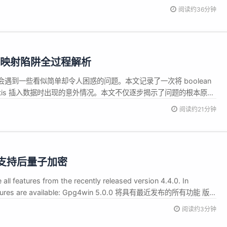
的工作原理对于编写高效、可靠的Java程序至关重要。 本文将深入探讨
阅读约36分钟
方面，包括内存结构、对象的内存分配、内存回收机制以及相关的优化技
字段映射陷阱全过程解析
遇到一些看似简单却令人困惑的问题。本文记录了一次将 boolean
MyBatis 插入数据时出现的意外情况。本文不仅逐步揭示了问题的根本原
并强调了在开发中遵循规范和仔细排查问题的重要性。 背景 为了实现
阅读约21分钟
表新增字段，其中有一个字段需要表达的含义是：是否有对话条数...
开始支持后量子加密
all features from the recently released version 4.4.0. In
features are available: Gpg4win 5.0.0 将具有最近发布的所有功能 版本
功能： Post...
阅读约3分钟