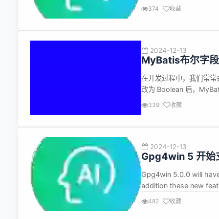
务。理解Java内存管理
374
收藏
Java内存管理的各个
巧...
2024-12-13
MyBatis布尔
在开发过程中，我们常常会
改为 Boolean 后，
因，还提供了解决方案，
339
收藏
某个功能，需要为已有的
2024-12-13
Gpg4win 5 
Gpg4win 5.0.0 will have 
addition these new 
4.4.0。 此外，还提供以下新
482
收藏