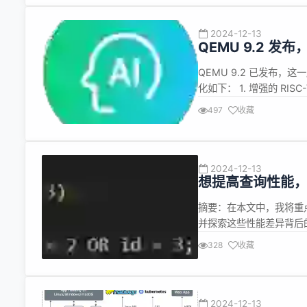
2024-12-13
QEMU 9.2 发
QEMU 9.2 已发布，
化如下： 1. 增强的 RI
活性和模块化设计吸引了众多
497
收藏
一步增强。 优化的性能：
2024-12-13
想提高查询性能，用G
摘要：在本文中，我将重点
并探索这些性能差异背后
享自华为云社区 《Gauss
328
收藏
本：【9.1.0（及以上）
2024-12-13