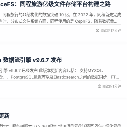
 JuiceFS：同程旅游亿级文件存储平台构建之路
同程旅行的非结构化的数据突破 10 亿，在 2022 年，同程首先完成
时，分布式文件系统方面，同程使用的是 CephFS，随着数据量的
的高复杂性和运维难度逐渐成为瓶颈。考虑到可观测性、稳定性和管理效
阅读约17分钟
JuiceFS。 目前，同程已在 JuiceFS 上构建了一个...
ne 数据流引擎 v9.6.7 发布
 数据流引擎 v9.6.7 已经发布 此版本更新内容包括： 支持MYSQL、
、PostgreSQL数据库以及Elasticsearch之间的数据同步，FTP
接口为数据源的任务配置 支持单机部署使用和与数字底座集成使用（包
阅读约1分钟
点任务和同步任务 支持任务编排，通...
本更新
下载地址 服务端版本: 0.3.36 新增: 增加项目复盘详情页 改进: 细化复盘