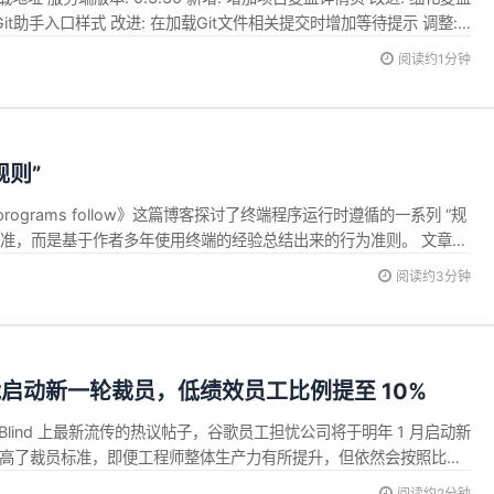
Git助手入口样式 改进: 在加载Git文件相关提交时增加等待提示 调整:
 相关截图 询问AI
阅读约1分钟
规则”
rminal programs follow》这篇博客探讨了终端程序运行时遵循的一系列 “规
标准，而是基于作者多年使用终端的经验总结出来的行为准则。 文章首
行为是由操作系统、shell、终端仿真器和正在运行的程序共同决定
阅读约3分钟
准和交互方式，但正在运行的程序似乎可以...
能启动新一轮裁员，低绩效员工比例提至 10%
 Blind 上最新流传的热议帖子，谷歌员工担忧公司将于明年 1 月启动新
提高了裁员标准，即便工程师整体生产力有所提升，但依然会按照比
 与此同时，谷歌母公司 Alphabet 的股价表现不及预期，也加剧了
阅读约2分钟