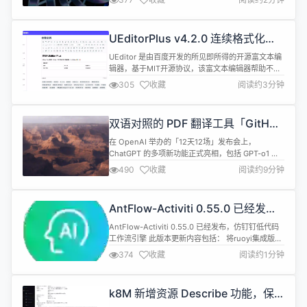
进一步研发，从回答问题到解决复杂推理、多模态任
务，更好地支撑行业生态发展。这是智谱近三个月来
的第二轮融资。就在9月，中关村科学城公司宣布以
UEditorPlus v4.2.0 连续格式化支
投前200亿估值领投智谱，智谱也是国内估值率先超
持，gif上传动画，首行缩进问题，
过200亿的大模型创业企业。 量...
UEditor 是由百度开发的所见即所得的开源富文本编
图标统一调整
辑器，基于MIT开源协议，该富文本编辑器帮助不少
网站开发者解决富文本编辑器的难点。 UEditorPlus
305
收藏
阅读约3分钟
是有 ModStart 团队基于 UEditor 二次开发的富文本
编辑器，主要做了样式的定制，更符合现代浏览器的
审美。 在开发过程中解决了部分使用上的 Bug，期
双语对照的 PDF 翻译工具「GitHub
待更多伙伴一起加入维护。 版本介绍 ...
热点速览」
在 OpenAI 举办的「12天12场」发布会上，
ChatGPT 的多项新功能正式亮相，包括 GPT-o1 正
式版和 ChatGPT Pro（200 美元/月）、强化微调
490
收藏
阅读约9分钟
（Reinforcement Fine-Tuning）、Sora（视频生
成）、增强版 Canvas（支持多模态创作与 Python
代码执行）、ChatGPT 扩展功能、ChatGPT Vi...
AntFlow-Activiti 0.55.0 已经发
布，仿钉钉低代码工作流引擎
AntFlow-Activiti 0.55.0 已经发布，仿钉钉低代码
工作流引擎 此版本更新内容包括： 将ruoyi集成版前
端演示项目(此项目仅使用了ruoyi前端,剥离了后端)
374
收藏
阅读约1分钟
和后端仓库合并 修复sql建表语句错误 详情查看：
https://gitee.com/tylerzhou/Antflow/releases/0.55.0
询问AI
k8M 新增资源 Describe 功能，保