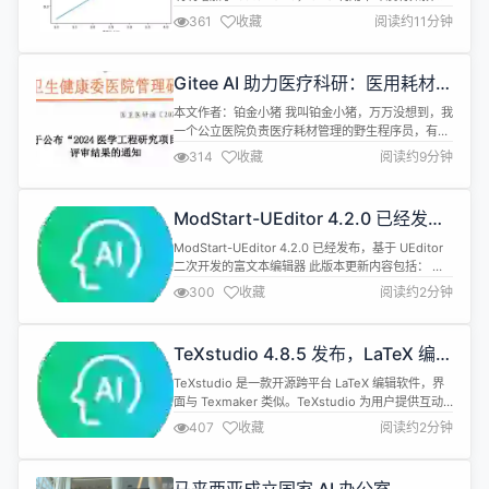
提升？在实际项目中，这个问题可能导致资源浪费、
361
收藏
阅读约11分钟
训练效率低下，甚至影响整个 AI 产品的交付周期。
本文作者深入剖析了现代 GPU 批处理的工作原理，
揭示了内存带宽与计算能力之间的微妙关系。通过建
Gitee AI 助力医疗科研：医用耗材使
立理论模型并结合实际实验，作者不仅解释了为什么
用分析研究
某些 batc...
本文作者：铂金小猪 我叫铂金小猪，万万没想到，我
一个公立医院负责医疗耗材管理的野生程序员，有一
天我会成为医疗界的「AI技术专家」（自己都觉得脸
314
收藏
阅读约9分钟
红）。上一篇文章《Gitee AI+Dify 双剑合璧，打造
另类 RAG 知识库》中，我提到我们用 AI 技术参与了
一个国家卫健委的科研项目。今天，我继续分享一
ModStart-UEditor 4.2.0 已经发
下，我们是如何利用 AI 来参与到医用耗材管理工作
布，基于 UEditor 二次开发的富文
里面的。...
ModStart-UEditor 4.2.0 已经发布，基于 UEditor
本编辑器
二次开发的富文本编辑器 此版本更新内容包括： 新
增：格式化默认使用连续格式模式，支持快速格式化
300
收藏
阅读约2分钟
修复：retainOnlyLabelPasted = true 模式下，内
容过滤换行失效问题 修复：上传gif图片格式后，原
图动画被取消，默认禁用gif图片压缩 #gitee-
TeXstudio 4.8.5 发布，LaTeX 编辑
IB99K...
器
TeXstudio 是一款开源跨平台 LaTeX 编辑软件，界
面与 Texmaker 类似。TeXstudio 为用户提供互动
式拼写检查、代码折叠、语法高亮、代码提示和自动
407
收藏
阅读约2分钟
完成等特性，功能丰富，界面美观，但软件本身不提
供底层功能，需要使用者自行安装
LaTeX（XeLaTeX）等编译软件，例如 MiKTeX 或