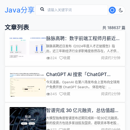
Java分享
文章列表
共 188637 篇
脉脉高聘：数字前端工程师月薪近 7
万，AI 岗位占高薪 Top10 一半
脉脉高聘近日发布《2024年度人才迁徙报告》指
出，近三年新经济行业求职难度依然存在，人才供需
比从1.29上升到2.06，但岗位月薪保持了微涨态势，
324
收藏
阅读约7分钟
从41394元上升到42874元；万人大厂重新进入职场
人想去的公司TOP3；2024年，数字前端⼯程师位列
高薪技术岗位榜⾸，平均⽉薪达67728元。 新经济行
ChatGPT AI 搜索「ChatGPT
业人才高饱和竞争，新能源汽车供大于求加剧 《报
Search」免费开放
告》显示，...
今天凌晨，OpenAI 在第八场发布会上宣布向全球用
户免费开放 ChatGPT Search。 体验地址：
https://chatgpt.com/ 本次更新的主要亮点包括：
345
收藏
阅读约2分钟
高级语音模式现已支持实时网页搜索，并支持多语言
实时翻译 ChatGPT 能够智能判断是否需要执行网页
搜索，用户也可通过点击 🌐 图标手动触发搜索 搜索
智谱完成 30 亿元融资，总估值超
结果中的视频可直接在 ChatGP...
200 亿元
大模型独角兽智谱宣布近期完成新一轮30亿元融资。
新的投资方包括多家战投及国资，君联资本等老股东
继续跟投。 本轮融资将用于智谱GLM大模型系列的
377
收藏
阅读约2分钟