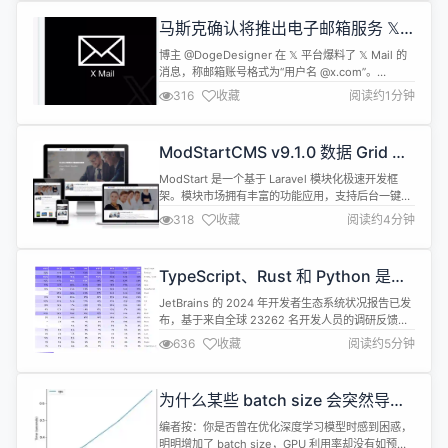
网增加 Algolia 全文搜索，原来只能搜索组件名称，
马斯克确认将推出电子邮箱服务 𝕏
现在可以搜索组件De...
Mail，域名 x.com
博主 @DogeDesigner 在 𝕏 平台爆料了 𝕏 Mail 的
消息，称邮箱账号格式为“用户名 @x.com”。
https://x.com/elonmusk/status/186833899014497115
316
收藏
阅读约1分钟
马斯克随后转发并确认了这一条消息，“Yeah. On
the list of things to do.”（是的，在要做的事情清
单上），...
ModStartCMS v9.1.0 数据 Grid 样
式优化，富文本格式刷支持，精简代
ModStart 是一个基于 Laravel 模块化极速开发框
码
架。模块市场拥有丰富的功能应用，支持后台一键快
速安装，让开发者能快的实现业务功能开发。 系统完
318
收藏
阅读约4分钟
全开源，基于 Apache 2.0 开源协议，免费且不限制
商业使用。 功能特性 丰富的模块市场，后台一键快
速安装 会员模块通用且完整，支持完整的API调用 大
TypeScript、Rust 和 Python 是最
文件分片上传，进度条显示，已上传文件管理 强大...
有前景的语言
JetBrains 的 2024 年开发者生态系统状况报告已发
布，基于来自全球 23262 名开发人员的调研反馈。
报告在 2023 年的基础上继续探索开发人员对各个领
636
收藏
阅读约5分钟
域 AI 的看法，发现对 AI 的恐惧似乎正在减少。今年
的报告还新增了一个名为“语言前景指数”的部分，根
据增长、稳定性和采用意愿对语言进行排名。 调查发
为什么某些 batch size 会突然导致
现的一些关键要点有： JavaScrip...
性能下降？
编者按：你是否曾在优化深度学习模型时感到困惑，
明明增加了 batch size，GPU 利用率却没有如预期