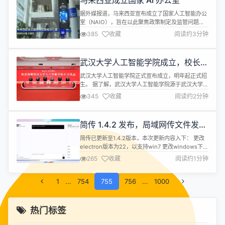
马来西亚成立国家 AI 办公室
TeXLive ，软件源于 Texmaker，...
据外媒报道，马来西亚宣布成立了国家人工智能办公
室（NAIO），旨在以此聚焦政策制定及监管问题，
推动马来西亚及其他地区的人工智能领导力，从而将
385
收藏
阅读约3分钟
马来西亚打造为人工智能区域中心。 根据NAIO官网
信息，该机构由MyDigital Corporation（马来西亚
数字部下属机构）孵化，是马来西亚推进国家人工智
武汉大学人工智能学院成立，校长担
能议程的中央机构。据介绍，NAIO将从推动人工智
任院长
能投资、推...
武汉大学人工智能学院正式宣布成立，明年起正式招
生。 据了解，武汉大学人工智能学院源于武汉大学计
算机学院人工智能系，在此基础上独立成为新的学
345
收藏
阅读约2分钟
院，由武汉大学校长张平文院士亲任人工智能学院院
长。清华大学胡事民院士担任武汉大学计算机学科建
设委员会主任，在此框架下，计算机学院、人工智能
简传 1.4.2 发布，局域网传文件发消
学院、国家网络安全学院三个学院协同发展。 武汉大
息工具
学人工智能学院建设本硕博一体化培养体...
简传已更新至1.4.2版本，本次更新内容入下： 更改
electron版本为22，以支持win7 更改windows下上
传文件路径到简传安装目录下，不再放在c盘临时目
265
收藏
阅读约1分钟
录，再也不怕c盘满了，同时增加文件路径打开页面
需要将原上传的文件剪切到新版上传文件路径下，才
1
...
754
能下载以前的文件（新用户直接安装1.4.1版本的不用
755
756
...
1000
此步骤） 增加视频文件播放 优化文件图标根据文件
类...
热门标签