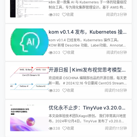
持与 kubectl 显示格式一致，方便
k8m 是一款集 AI 与 Kubernetes 于一体的轻量级控
快捷
制台工具，专为简化集群管理设计。基于 AMIS 构
建，并通过 kom 作为 Kubernetes API 客户端，
392
收藏
阅读约3分钟
k8m 内置了 Qwen2.5-Coder-7B 模型交互能力，
同时支持接入您自己的私有化大模型。 本次更新 1、
更新describe功能，可对所有资源进行Describe
kom v0.1.4 发布，Kubernetes 操
2、并...
作工具
kom v0.1.4 已经发布，Kubernetes 操作工具。
KOM 新增 Describe 功能、Label功能、Annotate
功能 Describe查询某个资源 // Describe default 命
303
收藏
阅读约6分钟
名空间下名为 nginx 的 Deployment var
describeResult []byte err := kom.Defaul...
开源日报 | Kimi发布视觉思考模型
k1；OpenAI解释ChatGPT等服务故
欢迎阅读 OSCHINA 编辑部出品的开源日报，每天更
障原因；95%以上的中国电脑安装
新一期。 # 2024.12.16 今日要闻 CentOS Stream
了360；Ilya似乎困在了LLM里；
10 正式 GA CentOS Stream 10 代号
320
收藏
阅读约16分钟
"Coughlan"，生命周期为 5 年，将维护到 2030 年
Android XR面世
左右，确切的日期将取决于 RHEL 10 的全功能支持
阶段结束日期。 CentOS Stream 10 由新的...
优化永不止步：TinyVue v3.20.0
正式发布，更美观的官网UI，更友好
本文由体验技术团队Kagol原创。 我们非常高兴地宣
的文档搜索，更强大的主题配置能力
布，2024年12月4日，TinyVue 发布了 v3.20.0
~
🎉。 本次 3.20.0 版本主要有以下重大变更：
338
收藏
阅读约11分钟
OpenTiny 官网首页 UI 和性能优化，更具现代性和
设计美感，加载速度更快、体验更好。 TinyVue 官