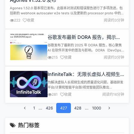
Agones v1.52.0 发布
现了点播、直播、考试、专栏、面授、问...
Agones 1.52.0 版本现已发布。此版本对测试和错误报告进行了多项改进，包
括新的 webhook autoscaler e2e tests 以及更新的 processor proto 中的错
误字段。Helm 支持得到了增强，新增了策略选项、额外的卸载权限，并全面
222
收藏
阅读约3分钟
覆盖了最新版 Helm 的测试。 kubectl 镜像已更新为基于轻量级 Alpine 的...
谷歌发布最新 DORA 报告，揭示开
发者如何使用 AI
谷歌发布了最新的 2025 年 DORA 报告，核心聚焦
AI 在软件开发中的普及与影响。 DORA（DevOps
Research and Assessment）是谷歌长期主导的开
215
收藏
阅读约3分钟
发效能研究项目，每年都会通过大规模调研为全球软
件团队提供数据驱动的洞见。 2025 年的核心主题是
AI 的普及、信任问题，以及它对团队和组织的真实影
InfiniteTalk：无限长虚拟人视频生
响。 下面是关于这份报告的主...
成的新范式
为解决虚拟人长视频生成的质量退化问题，基础研发
平台/计算和智能平台部/视觉智能团队推出
InfiniteTalk 技术，实现无限时长视频生成。该技术
281
收藏
阅读约16分钟
口型精准且动作流畅，支持"语音驱动图像"和"语音
驱动视频"多种模式，已在 GitHub 开源并获 1.6K
1
...
426
Stars, Hugging Face 月下载量 64.8K，受到了很多
427
428
...
1000
好评，能够应用到电商直播、教育、...
热门标签