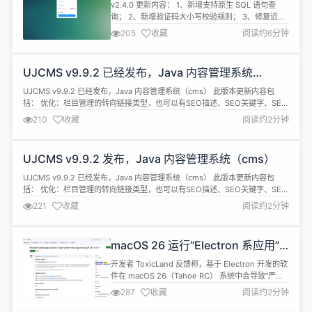
Tornado+AntdVue 版本 v2.4.0 发
经济产业化痛点，成...
v2.4.0 更新内容： 1、新增支持原生 SQL 语句查
布
询； 2、新增验证码大小写校验规则； 3、修复近期
用户反馈的问题； 一款 Python 语言基于
205
收藏
阅读约6分钟
Tornado、Vue3、AntDesign、MySQL 等框架精
心打造的一款模块化、高性能、企业级的敏捷开发框
架，本着简化开发、提升开发效率的初衷触发，框架
UJCMS v9.9.2 已经发布，Java 内容管理系统
自研了一套个性化的组件，实现了可插拔的组件式
（cms）
开...
UJCMS v9.9.2 已经发布，Java 内容管理系统（cms） 此版本更新内容包
括： 优化：栏目管理的转向链接类型，也可以有SEO描述、SEO关键字、SEO
标题字段 优化：后台访问统计增加3个月、6个月的筛选条件 修复：官网
210
收藏
阅读约2分钟
ujcms-jar-xxx.zip 启动包没有 templates 目录 修复：演示站英文子站图片不
存在及模板报错 修复：初始化...
UJCMS v9.9.2 发布，Java 内容管理系统（cms）
UJCMS v9.9.2 已经发布，Java 内容管理系统（cms） 此版本更新内容包
括： 优化：栏目管理的转向链接类型，也可以有SEO描述、SEO关键字、SEO
标题字段 优化：后台访问统计增加3个月、6个月的筛选条件 修复：官网
221
收藏
阅读约2分钟
ujcms-jar-xxx.zip 启动包没有 templates 目录 修复：演示站英文子站图片不
存在及模板报错 修复：初始化...
macOS 26 运行“Electron 系应用”
导致系统全局性严重卡顿
开发者 ToxicLand 反馈称，基于 Electron 开发的软
件在 macOS 26（Tahoe RC） 系统中会导致“严重
全局卡顿（huge system-wide lag）”问题。实测设
287
收藏
阅读约2分钟
备为 M1 Max MacBook Pro，Electron 版本为
37.3.1。 据介绍，这名开发者打开 Electron 应用