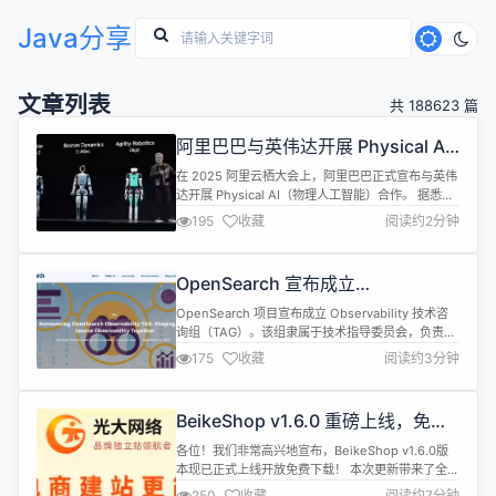
Java分享
文章列表
共 188623 篇
阿里巴巴与英伟达开展 Physical AI
合作
在 2025 阿里云栖大会上，阿里巴巴正式宣布与英伟
达开展 Physical AI（物理人工智能）合作。 据悉，
阿里云人工智能平台 PAI 将集成英伟达 Physical AI
195
收藏
阅读约2分钟
软件栈，将为企业用户提供数据预处理、仿真数据生
成、模型训练评估、机器人强化学习、仿真测试等全
链路平台服务，进一步缩短具身智能、辅助驾驶等应
OpenSearch 宣布成立
用的开发周期。 Physical AI（物理...
Observability TAG
OpenSearch 项目宣布成立 Observability 技术咨
询组（TAG）。该组隶属于技术指导委员会，负责为
OpenSearch 生态内的观测方案提供战略和技术指
175
收藏
阅读约3分钟
导。 根据介绍，Observability TAG 的宗旨是定义、
倡导并推广最佳实践，帮助用户高效利用
OpenSearch 实现各种遥测数据的采集、存储和可
BeikeShop v1.6.0 重磅上线，免费
视化。该组将向技术指导委员会...
跨境电商独立站系统全面升级
各位！我们非常高兴地宣布，BeikeShop v1.6.0版
本现已正式上线开放免费下载！ 本次更新带来了全新
主题模板、性能提升、搜索优化以及更多后台管理功
250
收藏
阅读约7分钟