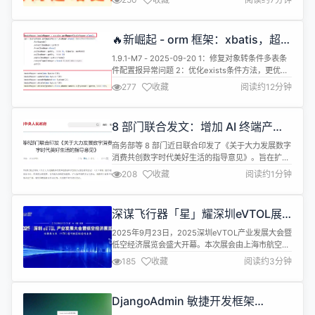
能。 通过此次升级，BeikeShop 在用户体验、系统
性能、开发效率和 SEO 友好度等方面都有了质的飞
跃。 下面为大家带来 v1.6.0 的详细更新说明！ ✦✦
🔥新崛起 - orm 框架：xbatis，超好
一、全新功能预览 全新 v1.6 主题模...
用！！！1.9.1-M7 发布
1.9.1-M7 - 2025-09-20 1：修复对象转条件多表条
件配置报异常问题 2：优化exists条件方法，更优雅
3：增加对象动态排序 4：修复oracle-batchSave原
277
收藏
阅读约12分钟
生批量会去重的问题 5：兼容PageHelper支持配合
xbatis-lambda分页 6：新增
mapWithKeyAndValue方法 7：统一查询结果为空
8 部门联合发文：增加 AI 终端产品
时的List ...
供给
商务部等 8 部门近日联合印发了《关于大力发展数字
消费共创数字时代美好生活的指导意见》。旨在扩大
数字产品消费，通过鼓励技术创新和释放新型产品消
208
收藏
阅读约1分钟
费潜力来推动数字经济发展。 重点聚焦 AI 终端与智
能汽车 《指导意见》强调，要鼓励企业加速研发创
新，增加人工智能终端产品的有效供给。这将重点释
深谋飞行器「星」耀深圳eVTOL展
放包括人工智能手机、电脑、智能机器人、可穿戴设
双技术路线破解低空经济产业化难题
备、桌面级3D 打印设备等在...
2025年9月23日，2025深圳eVTOL产业发展大会暨
低空经济展览会盛大开幕。本次展会由上海市航空学
会与广东省航空航天学会联合主办，汇聚200余位行
185
收藏
阅读约3分钟
业演讲嘉宾及3000余名参会代表，聚焦eVTOL技术
研发与低空经济产业链发展。国内城市空中交通科技
领军企业深谋飞行器携「星」系列两款创新产品惊艳
DjangoAdmin 敏捷开发框架
亮相，以油电混动和氢能架构双技术路线，直击低空