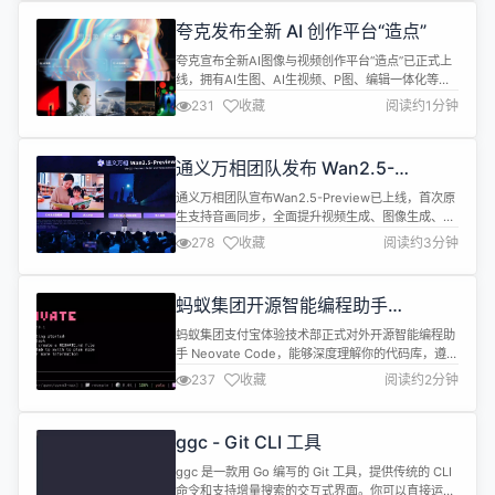
（如 Discord、VS Co...
夸克发布全新 AI 创作平台“造点”
夸克宣布全新AI图像与视频创作平台“造点”已正式上
线，拥有AI生图、AI生视频、P图、编辑一体化等功
能，搭载通义万相Wan2.5、图像生成模型
231
收藏
阅读约1分钟
Midjourney V7、夸克图片模型1.0等多个模型，致
力于为用户们提供更懂中国元素、更具实用性、更高
性价比的图像与视频创作工具。 AI生图：亚洲人像生
通义万相团队发布 Wan2.5-
成更真实、中文生成更准确、更懂中国风。能驾驭多
Preview，实现多模态输入与电影级
种艺术风格，适用...
通义万相团队宣布Wan2.5-Preview已上线，首次原
视频同步生成
生支持音画同步，全面提升视频生成、图像生成、图
像编辑三大核心能力，满足广告、电商、影视等商业
278
收藏
阅读约3分钟
级内容生产需求。 体验入口：
https://tongyi.aliyun.com/ Wan2.5-Preview主要
特性如下： 🎬 视频生成 —— 会“配音”的10秒电影 原
蚂蚁集团开源智能编程助手
生音画同步：视频自带人声（多人）、A...
Neovate Code
蚂蚁集团支付宝体验技术部正式对外开源智能编程助
手 Neovate Code，能够深度理解你的代码库，遵循
既有编码习惯，并在上下文感知的基础上，精准地完
237
收藏
阅读约2分钟
成功能实现、Bug 修复和代码重构。它集成了 Code
Agent 所需的核心能力。 Neovate Code 主要功能
包括： 对话式开发- 用于编程任务的自然对话界面
ggc - Git CLI 工具
AGENTS.md 规则文件- 为你的项...
ggc 是一款用 Go 编写的 Git 工具，提供传统的 CLI
命令和支持增量搜索的交互式界面。你可以直接运行