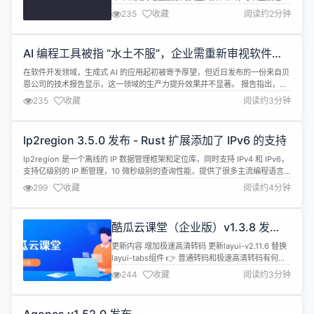
ggc add 等子命令，也可以直接输入 ggc 启动交互
235
收藏
阅读约2分钟
式模式。其设计旨在实现快速、用户友好且可扩展的
功能。 特性 传统命令行界面（CLI）：运行 ggc
[args] 直接执行具体操作。 交互式界面：运行不带
AI 编程工具被指 “水土不服”，企业需重新审视软件开
参数的 ggc 来启动增量搜索 U...
发流程
在软件开发领域，生成式 AI 的应用起初被寄予厚望，但近日发布的一份来自贝
恩公司的技术报告显示，这一领域的生产力提升效果并不显著。 报告指出，尽
管有三分之二的软件公司已经推出了生成式 AI 工具，但开发者的实际使用率却
235
收藏
阅读约3分钟
很低。使用这些 AI 助手的团队所报告的生产力提升也仅有10% 到15% 左右。
更为引人关注的是，非营利研究机构模型评估与威胁研究（METR...
Ip2region 3.5.0 发布 - Rust 扩展添加了 IPv6 的支持
Ip2region 是一个离线的 IP 数据管理框架和定位库，同时支持 IPv4 和 IPv6，
支持亿级别的 IP 断管理，10 微秒级别的查询性能，提供了很多主流编程语言
的 xdb 数据格式的生成和查询实现。 ip2region 官方社区已正式上线旨提强化
299
收藏
阅读约4分钟
IP 相关的工具链和数据服务，目前提供了稳定的 商用离线数据、在线查询测
试、xdb 使用 / 技术文...
酷瓜云课堂（企业版）v1.3.8 发
布，增加极速高清转码功能
更新内容 增加极速高清转码 更新layui-v2.11.6 替换
layui-tabs组件 👉 普通转码和极速高清转码有何区
别？ 系统介绍 酷瓜云课堂，依托腾讯云基础服务架
244
收藏
阅读约3分钟
构，采用 C 扩展框架 Phalcon 开发，致力互联网课
程点播，互联网课程直播，局域网课程点播，局域网
课程直播，垂直于在线教育解决方案。 系统功能 实