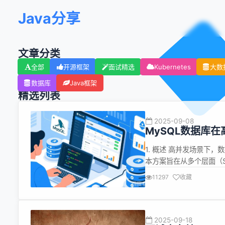
Java分享
文章分类
全部
开源框架
面试精选
Kubernetes
大数
数据库
Java框架
精选列表
2025-09-08
MySQL数据库
1. 概述 高并发场景下
本方案旨在从多个层面（S
在高并发环境下的性能、稳定
11297
收藏
免慢查询 使用 EXPLAIN
2025-09-18