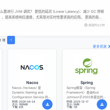
么要进行 JVM 调优？ 更低的延迟 (Lower Latency)：减少 GC 停顿
orld），提高系统响应速度，尤其是对实时性要求高的应用。 更高的吞吐
ghput)：降低 GC 开销，让 CPU 更多时间处理业务逻辑，提高单位时间内
阅读约2小时
Hig...
2 项
1
更多资源
Nacos
Spring
Nacos /nɑ:kəʊs/ 是
Spring框架（Spring
Dynamic Naming and
Framework）是由Rod
Configuration Service 的首
Johnson于2002年提出的开
时间: 2026-04-24
时间: 2025-12-17
字母简称，一个易于构建 AI
源Java企业级应用框架，旨
大小: 189MB
大小: 5MB
Agent 应用的动态服务发
在通过使用JavaBean替代传
下载: 6次
下载: 1次