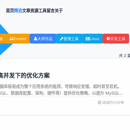
首页
精选
文章
资源
工具
留言
关于
据
Docker
大师作品
管理工具
Linux
开发工具
共 2 
在高并发下的优化方案
，数据库极易成为整个应用系统的瓶颈，导致响应变慢、超时甚至宕机。
QL、数据库配置、架构、硬件等）提供优化策略，以提升 MySQL
性和扩展性。 2. SQL 语句及索引优化 (最有效、成本最低) 2.1 避
阅读约10分钟
：分析所有核心 SQL 的执行计划（EXPLAIN...