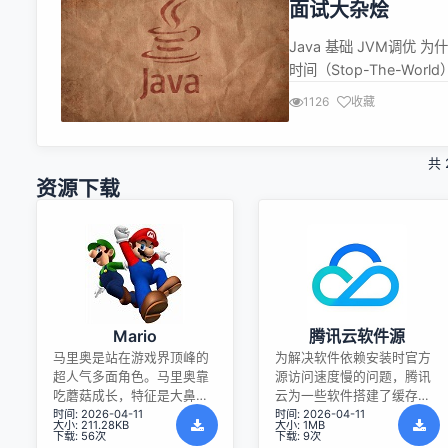
面试大杂烩
Java 基础 JVM调优 为什
时间（Stop-The-W
量 (Higher Throu
1126
收藏
的处理能力。 更高的可用性 (
共 
资源下载
Mario
腾讯云软件源
马里奥是站在游戏界顶峰的
为解决软件依赖安装时官方
超人气多面角色。马里奥靠
源访问速度慢的问题，腾讯
吃蘑菇成长，特征是大鼻
云为一些软件搭建了缓存服
时间: 2026-04-11
时间: 2026-04-11
子、头戴帽子、身穿背带
务。您可以通过使用腾讯云
大小: 211.28KB
大小: 1MB
裤，还留着胡子。与他的双
软件源站来提升依赖包的安
下载: 56次
下载: 9次