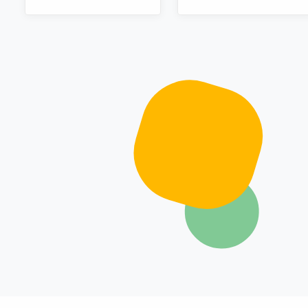
胞胎兄弟路易基一起，长年
装速度。为了方便用户自由
担任任天堂的招牌角色。
搭建服务架构，目前腾讯云
软件源站支持公网访问和内
网访问。