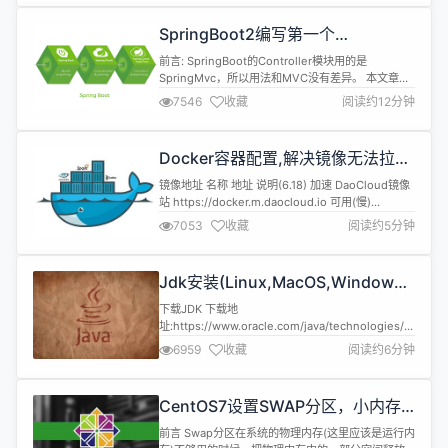
指定目录 如:/data0/gitea/gitea-linux-amd64 2.重
命名安装包 ...
SpringBoot2编写第一个
Controller，响应你的http请求并返
前言: SpringBoot的Controller模块用的是
回结果
SpringMvc，所以用法和MVC没有差异。 本文章主
要讲解 1.如何接收一个请求 2.如何获取请求的参数
7546
收藏
阅读约12分钟
3.常用的两种返回值JSONObject和
ModelAndView 4.GET请求和POST请求 5.获取路
径参数 6.HttpServletRequest和
Docker容器配置,解决镜像无法拉取
HttpServletRespo...
问题
镜像地址 名称 地址 说明(6.18) 加速 DaoCloud镜像
站 https://docker.m.daocloud.io 可用(慢)
DockerHub,GCR,K8s,GHCR,Quay,NVCR等
7053
收藏
阅读约5分钟
Docker镜像代理 https://dockerproxy.com 屏蔽
DockerHub,GCR,K8s,GHCR 百度云 https://mir...
Jdk安装(Linux,MacOS,Windows),
包含三大操作系统的最全安装
下载JDK 下载地
址:https://www.oracle.com/java/technologies/javase-
downloads.html 注意:依据自己的操作系统下载对
6959
收藏
阅读约6分钟
应的JDK版本 Linux: jdk-17_linux-x64_bin.tar.gz
173.30 MB MacOS: jdk-17_macos-x64_bin.tar.gz
170...
CentOS7设置SWAP分区，小内存
服务器的救世主
前言 Swap分区在系统的物理内存(这里应该是运行内