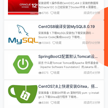
Oracle学习环境
连接池，Druid能...
安装说明 1.操作系统CentOS7_x64 2.安装的数据库
为Oracle12C 3.已经安装了Docker环境 4.需要检查
是否有swap分区，如果没有请设置 安装 1.Docker安
6795
收藏
阅读约3分钟
装 镜像准备 sh 复制代码 docker pull
sath89/oracle-12c 启动镜像 sh 复制代码 docker
run -d --name oracle1...
CentOS8编译安装MySQL8.0.19
安装准备 1.下载MySQL安装包(下载安装源码 --
Source Code[集成boost]) 下载地
址:https://dev.mysql.com/downloads/mysql 2.
10945
收藏
阅读约10分钟
编译环境准备:(已经安装就无需重复操作)针对
CentOS其他请百度 sh 复制代码 dnf install -y
make cmake gcc gcc-c++ ncurs...
SpringBoot2配置默认Tomcat设
置，开启更多高级功能
前言 什么是Tomcat Tomcat是Apache 软件基金会
（Apache Software Foundation）的Jakarta 项目
中的一个核心项目，由Apache、Sun 和其他一些公
8575
收藏
阅读约4分钟
司及个人共同开发而成。由于有了Sun 的参与和支
持，最新的Servlet 和JSP 规范总是能在Tomcat 中
得到体现，Tomcat 5支持最新的Servlet ...
CentOS7,8上快速安装Gitea，搭建
Git服务器
安装准备 1.安装Git环境 sh 复制代码 yum -y install
git 2.下载Gitea运行程序 下载地
址:https://dl.gitea.io/gitea/ 注:下载gitea-[版本
8386
收藏
阅读约3分钟
号]-linux-amd64的运行程序 安装 1.将安装包上传至