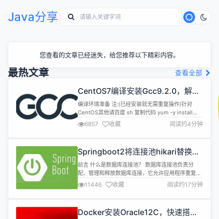
Java分享
您查看的文章已经迷失，给您推荐以下精彩内容。
最热文章
查看全部
CentOS7编译安装Gcc9.2.0，解决
mysql等软件编译问题
编译环境准备 注:(已经安装就无需重复操作)针对
CentOS其他请百度 sh 复制代码 yum -y install
bzip2 make gcc gcc-c++ 编译安装 1.下载源码
6857
收藏
阅读约4分钟
[gcc-9.2.0.tar.gz] 下载地
址:https://mirrors.cnnic.cn/gnu/gcc 2.解压到目录
如:/data0/cmake/gcc-9....
Springboot2将连接池hikari替换为
druid，体验最强大的数据库连接池
前言 什么是数据库连接池？ 数据库连接池负责分
配、管理和释放数据库连接，它允许应用程序重复使
用一个现有的数据库连接，而不是再重新建立一个；
11446
收藏
阅读约17分钟
释放空闲时间超过最大空闲时间的数据库连接来避免
因为没有释放数据库连接而引起的数据库连接遗漏。
这项技术能明显提高对数据库操作的性能。 数据库连
Docker安装Oracle12C，快速搭建
接池对比 Druid： Druid是Java语言中最好的数据库