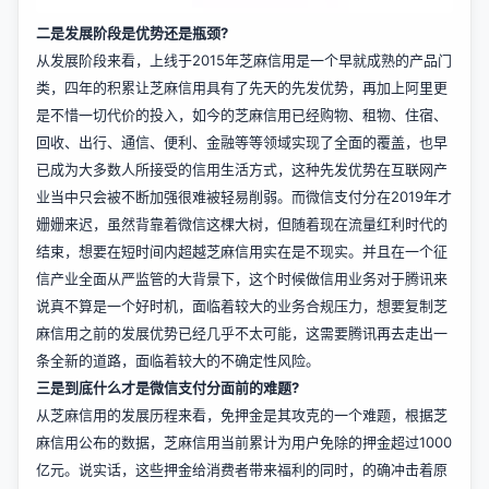
二是发展阶段是优势还是瓶颈?
从发展阶段来看，上线于2015年芝麻信用是一个早就成熟的产品门
类，四年的积累让芝麻信用具有了先天的先发优势，再加上阿里更
是不惜一切代价的投入，如今的芝麻信用已经购物、租物、住宿、
回收、出行、通信、便利、金融等等领域实现了全面的覆盖，也早
已成为大多数人所接受的信用生活方式，这种先发优势在互联网产
业当中只会被不断加强很难被轻易削弱。而微信支付分在2019年才
姗姗来迟，虽然背靠着微信这棵大树，但随着现在流量红利时代的
结束，想要在短时间内超越芝麻信用实在是不现实。并且在一个征
信产业全面从严监管的大背景下，这个时候做信用业务对于腾讯来
说真不算是一个好时机，面临着较大的业务合规压力，想要复制芝
麻信用之前的发展优势已经几乎不太可能，这需要腾讯再去走出一
条全新的道路，面临着较大的不确定性风险。
三是到底什么才是微信支付分面前的难题?
从芝麻信用的发展历程来看，免押金是其攻克的一个难题，根据芝
麻信用公布的数据，芝麻信用当前累计为用户免除的押金超过1000
亿元。说实话，这些押金给消费者带来福利的同时，的确冲击着原