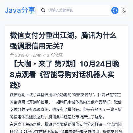
Java分享
微信支付分重出江湖，腾讯为什么
强调跟信用无关？
2019-01-27
716
收藏
【大咖・来了 第7期】10月24日晚
8点观看《智能导购对话机器人实
践》
微信近期上线了具备信用评价功能的"微信支付分"，目前只在特定
的渠道可以开通和使用。一如腾讯金融体系内其他产品那样，微信
支付分并没有高调宣传，也没有全量放开。但是在经历了一波三折
的信用体系建设之后，腾讯此举还是让市场产生了遐想。
在建立了生态之后，腾讯是否要借助微信支付分来打造一个信用闭
环?而面对已经在市场上运营了4年的先行者芝麻信用，微信支付分