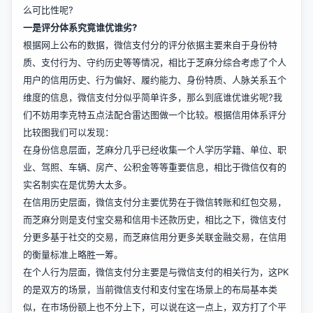
么可比性呢?
一是评分体系究竟谁优谁劣?
根据网上公布的数据，微信支付分的评分依据主要来自于身份特
质、支付行为、守约历史等等情况，相比于芝麻分综合考虑了个人
用户的信用历史、行为偏好、履约能力、身份特质、人脉关系五个
维度的信息，微信支付分似乎简单许多，那么到底谁优谁劣呢?我
们不妨用李克特五点法配合雷达图做一个比较。根据信用体系评分
比较图我们可以发现：
在身份信息层面，芝麻分几乎已经收集一个人学历学籍、单位、职
业、驾照、车辆、房产、公积金等等重要信息，相比于微信仅有的
实名制实在是优势大太多。
在信用历史层面，微信支付分主要优势在于微信转账和红包交易，
而芝麻分则是支付宝交易和信用卡还款历史，相比之下，微信支付
分更多基于社交的交易，而芝麻信用分更多关联金融交易，在信用
的衡量标准上略胜一筹。
在个人行为层面，微信支付分主要是与微信支付的相关行为，这PK
的是双方的场景，当前微信支付和支付宝在场景上的布局基本类
似，在市场份额上也不分上下，可以说在这一点上，双方打了个平