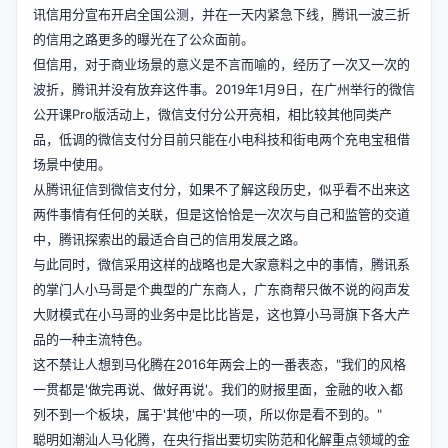
讯信用分宣布开启全国公测，并在一天内紧急下线，腾讯一波三折
的信用之路更多的曝光在了公众面前。
但信用，对于商业场景的意义是不言而喻的，经历了一次又一次的
波折，腾讯并没有放弃这件事。2019年1月9日，在广州举行的微信
公开课Pro版活动上，微信支付分公开亮相，相比较其他同类产
品，低调的微信支付分目前只能在小电科技和街电两个充电宝租借
场景中使用。
从腾讯征信到微信支付分，如果不了解这段历史，似乎看不出来这
两件事情有任何的关联，但是这恰恰是一次次与自己和监管的交道
中，腾讯探索出的最适合自己的信用发展之路。
与此同时，微信采用这样的战略也是大家意料之中的事情，腾讯系
的掌门人小马哥是个典型的广东商人，广东商帮只做不说的闷声发
大财模式在小马哥的业务中是比比皆是，这也算小马哥旗下各大产
品的一种主流特色。
这不禁让人想到马化腾在2016年两会上的一番表态，"我们的风格
一贯都是'做完再说、做好再说'。我们的财报里面，金融的收入都
列不到一个板块，属于'其他'中的一项，所以你是看不到的。"
聪明如潮汕人马化腾，在央行指出要切实防范和化解重点领域的金