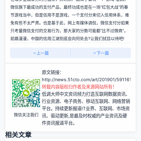
微信旗下最成功的支付产品，最终功成也是在一场"红包大战"的春
节游戏当中，但是信用不是游戏，一个支付分来切入信用体系，难
免有些不太严肃。也是基于此，网上有媒体调侃，微信支付分如果
只考量微信支付的交易行为，那大家的分数可能都"比不过微商"。
前路漫漫，中国的信用江湖到底会向何处去?让我们拭目以待吧!
上一篇
下一篇
原文链接：
http://news.51cto.com/art/201901/591161.htm
转载内容版权归作者及来源网站所有！
低调大师中文资讯倾力打造互联网数据资讯、
行业资源、电子商务、移动互联网、网络营销
平台。持续更新报道IT业界、互联网、市场资
微信关注我们
讯、驱动更新,是最及时权威的产业资讯及硬
件资讯报道平台。
相关文章