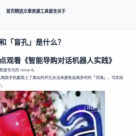
首页
精选
文章
资源
工具
留言
关于
和「盲孔」是什么？
晚8点观看《智能导购对话机器人实践》
是华为的 nova 4。
这两款手机都用上了类似的开孔办法来避免诟病多时的「刘海」，可实际
考。