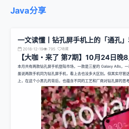
Java分享
一文读懂丨钻孔屏手机上的「通孔」
2018-12-19
795
收藏
【大咖・来了 第7期】10月24日
本月共有两款钻孔屏手机登陆市场，一款是三星的 Galaxy A8s，一款
虽说两款手机同为钻孔屏手机，看上去也没多大区别。但其实尽管
上，在这个小黑孔的背后，也蕴含不同的工艺和厂商对钻孔屏的思