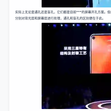
实际上无论是通孔还是盲孔，它们都是目前***的屏幕开孔方案。但由于 Ga
分别对背光层和屏幕层进行处理，通孔和盲孔的区别便在于此。