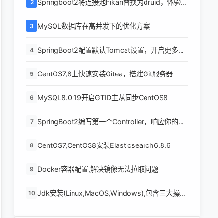
Springboot2将连接池hikari替换为druid，体验最
2
强大的数据库连接池
MySQL数据库在高并发下的优化方案
3
SpringBoot2配置默认Tomcat设置，开启更多高
4
级功能
CentOS7,8上快速安装Gitea，搭建Git服务器
5
MySQL8.0.19开启GTID主从同步CentOS8
6
SpringBoot2编写第一个Controller，响应你的
7
http请求并返回结果
CentOS7,CentOS8安装Elasticsearch6.8.6
8
Docker容器配置,解决镜像无法拉取问题
9
Jdk安装(Linux,MacOS,Windows),包含三大操作
10
系统的最全安装