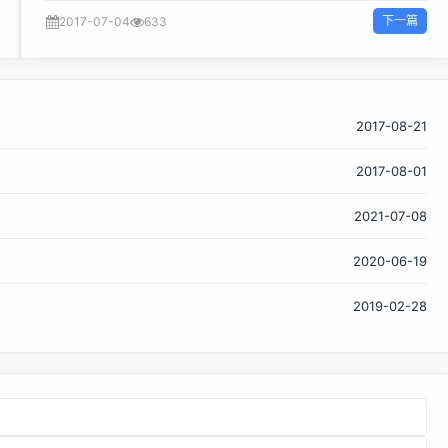
关键技术，就是有7年历史的开源软件平台——OpenStack。
下一篇
2017-07-04
633
PayPal是云计算工具的早期采用者，随着OpenStack的上
市，其在2011年开发了一个概念验证，目的是为了将公有云的
益处带给PayPal的私有云，PayPal的云和平台副总裁Jigar
Desai说。 “我们的私有云并不强大。我们一直使用供应商解决
方案来完成虚拟化。这不是真正的云，” Desai说。 概念验证
2017-08-21
的成功让PayPal决定全面投入。这家位于加州圣何塞的在线支
2017-08-01
付公司，花了三年时间将其混合环境数据中心迁移到一个
OpenStack私有云，最终在2015年完成这一任务。
2021-07-08
“OpenStack对于我们来说很奇妙。产品上市时间和敏捷性的
业务问题是我们想要解决的问题，我们感到很满意，因为
2020-06-19
OpenStack使我们拥有现今的敏捷模型，” Desai说。 对比当
时和现在的差别，Desai表示，在OpenStack之前，PayPal一
2019-02-28
个月发布一个产品。现在，公司每天发布50多个产品。 “这是
一个巨大的差异，”他补充...