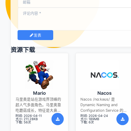
发表
资源下载
Mario
Nacos
马里奥是站在游戏界顶峰的
Nacos /nɑ:kəʊs/ 是
超人气多面角色。马里奥靠
Dynamic Naming and
吃蘑菇成长，特征是大鼻
Configuration Service 的首
时间: 2026-04-11
时间: 2026-04-24
子、头戴帽子、身穿背带
字母简称，一个易于构建 AI
大小: 211.28KB
大小: 189MB
裤，还留着胡子。与他的双
Agent 应用的动态服务发
下载: 56次
下载: 6次
胞胎兄弟路易基一起，长年
现、配置管理和AI智能体管