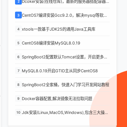
Dcoker安装(在线仓库)，最新的服务器搭配容器使
2
用
CentOS7编译安装Gcc9.2.0，解决mysql等软件
3
编译问题
xtools一款基于JDK25的通用Java工具库
4
CentOS8编译安装MySQL8.0.19
5
SpringBoot2配置默认Tomcat设置，开启更多高
6
级功能
MySQL8.0.19开启GTID主从同步CentOS8
7
SpringBoot2全家桶，快速入门学习开发网站教程
8
Docker容器配置,解决镜像无法拉取问题
9
Jdk安装(Linux,MacOS,Windows),包含三大操作
10
系统的最全安装