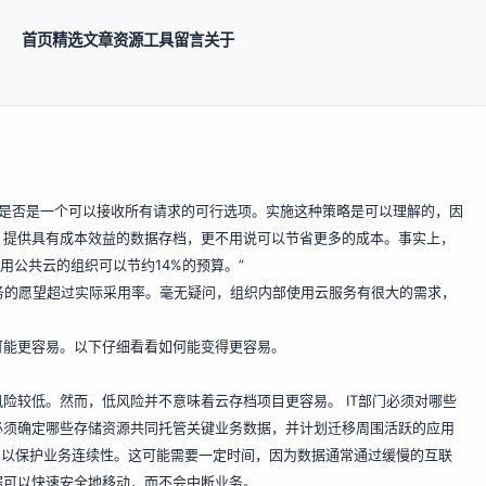
首页
精选
文章
资源
工具
留言
关于
存储是否是一个可以接收所有请求的可行选项。实施这种策略是可以理解的，因
，提供具有成本效益的数据存档，更不用说可以节省更多的成本。事实上，
，采用公共云的组织可以节约14%的预算。”
服务的愿望超过实际采用率。毫无疑问，组织内部使用云服务有很大的需求，
可能更容易。以下仔细看看如何能变得更容易。
险较低。然而，低风险并不意味着云存档项目更容易。 IT部门必须对哪些
必须确定哪些存储资源共同托管关键业务数据，并计划迁移周围活跃的应用
，以保护业务连续性。这可能需要一定时间，因为数据通常通过缓慢的互联
保数据可以快速安全地移动，而不会中断业务。