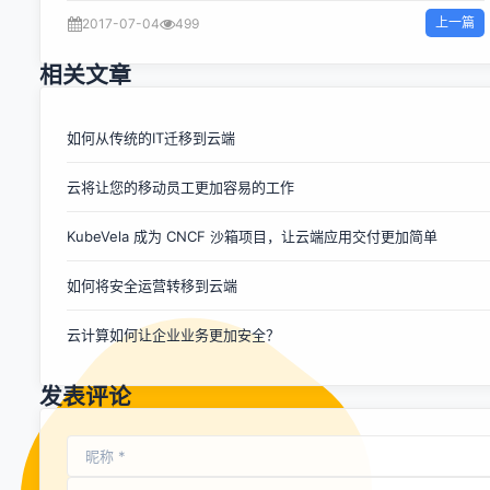
移到OpenStack私有云。多数受访者也非常关心安装是否困
上一篇
2017-07-04
499
难，是否会发生供应商锁定以及市场中是否缺乏 OpenStack
技能。 SUSE工程副总裁Ralf Flaxa表示：“我们认为总体的调
相关文章
查结果显示了企业对OpenStack高度的信任和信心。客户也明
确表示关心如何集成和管理云基础设施的问题，这是可以理解
的。作为企业级OpenStack原创发行版供应商，SUSE推出了
如何从传统的IT迁移到云端
能够应对客户关心和挑战的生产就绪型OpenStack云解决方
云将让您的移动员工更加容易的工作
案，在这方面开辟出了一条具有示范性的道路。我们与
OpenStack项目和技术合作伙伴密切合作，在灵活性、选择、
KubeVela 成为 CNCF 沙箱项目，让云端应用交付更加简单
培训和支持方面达到了独一无二的水平，能够在帮助企业充分
利用私有云投资的同时避免他们所担心的各种限制。 该调查揭
如何将安全运营转移到云端
示了在迁移到私有云的过程中大型公司的喜好、采用程度和挑
战。总体上，该调查表明私有云具有以下特点： 普遍采用：
云计算如何让企业业务更加安全？
90%的大型公司反映他们已经在业务中实施了至少一个私有
云。 高度信任：96%的受访者反映他们喜欢将云解决方案用
于业务关...
发表评论