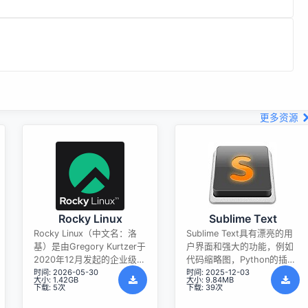
更多资源
Rocky Linux
Sublime Text
Rocky Linux（中文名：洛
Sublime Text具有漂亮的用
基）是由Gregory Kurtzer于
户界面和强大的功能，例如
2020年12月发起的企业级
代码缩略图，Python的插
时间: 2026-05-30
时间: 2025-12-03
Linux发行版，作为CentOS
件，代码段等。还可自定义
大小: 1.42GB
大小: 9.84MB
稳定版停止维护后与
键绑定，菜单和工具栏。
下载: 5次
下载: 39次
RHEL（Red Hat Enterprise
Sublime Text 的主要功能包