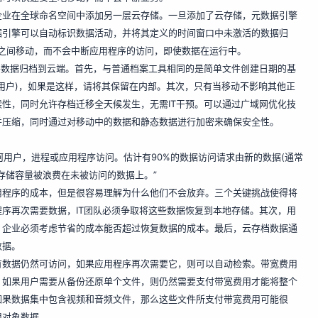
企业在全球命名空间中添加另一层云存储。一旦添加了云存储，元数据引擎
据引擎可以自动标识数据活动，并将其定义的时间窗口中未激活的数据归
端之间移动，而不会中断应用程序的访问，即使数据在运行中。
将数据归档到云端。首先，与普通档案工具相同的是简单文件创建日期的基
用户)，如果是这样，请将其保留在内部。其次，只有当移动不影响其他正
性，同时允许存档迁移全天候发生，无需IT干预。可以通过广域网优化技
并压缩，同时通过对移动中的数据和静态数据进行加密来确保安全性。
任何用户，进程或应用程序访问。估计有90%的数据访问请求由新的数据(通常
存储容量被浪费在未被访问的数据上。”
用程序的成本，但是很容易理解为什么他们不会放弃。三个关键挑战使得将
序再次需要数据，IT团队必须争取将这些数据恢复到本地存储。其次，用
，企业必须考虑节省的成本能否超过恢复数据的成本。最后，云存档数据通
数据。
有数据仍然可访问，如果应用程序再次需要它，则可以自动检索。带宽费用
，如果用户需要从备份还原单个文件，则仍然需要支付带宽费用才能将整个
如果数据集中包含视频和音频文件，那么这些文件所支付带宽费用可能很
用对象数据。