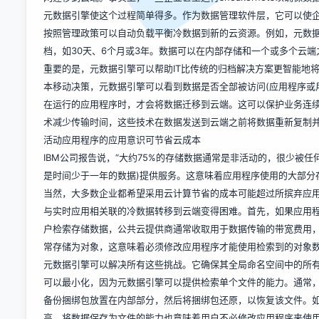
元数据引擎使这个过程简单得多。作为数据管理软件层，它可以使
按照管理政策可以自动负载平衡冷数据到新的云资源。例如，元数
档，如30天、6个月或3年。数据可以在内部存储和一个或多个云
重要的是，元数据引擎可以帮助IT比传统的归档解决方案更智能地
本移动决策，元数据引擎可以看到数据是否全部被访问(应用程序或
在运行的应用程序时，才会将数据迁移到云端。这可以保护业务连续
术减少传输时间，这些技术在数据发送到云端之前将数据重新复制
活动应用程序的应用意识可节省云成本
IBM公司报告说，“大约75%的存储数据通常是非活动的，很少被
是时间少于一年的数据)提供服务。这意味着应用程序使用的大部分
当然，大多数企业都希望采用云计算节省的成本可能超过所摈弃应
与实时应用相关联的冷数据转移到云端变得困难。首先，如果应用程
户检索存储数据，公共云提供商通常收取用于数据传输的带宽费用
常存储为对象，这意味着必须修改应用程序才能使用检索到的对象
元数据引擎可以解决所有这些挑战。它确保其全局命名空间中的所
可以最小化，因为元数据引擎可以提供检索单个文件的能力。通常
备份捆绑包放置在内部部分，然后将捆绑包还原，以恢复该文件。
高。将数据保存为文件的能力也意味着用户不必修改应用程序来使