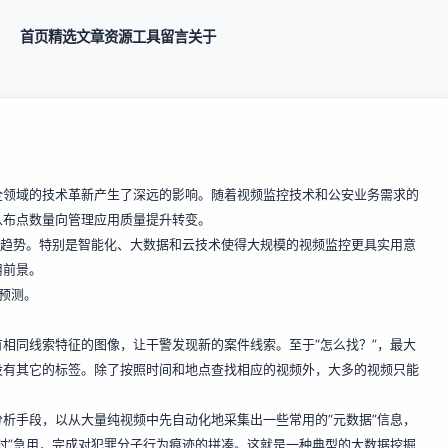
首页
精选
文章
资源
工具
留言
关于
全领域的技术革新产生了深远的影响。随着视频监控技术和公安业务需求的
从布点数量向管理应用质量提升转变。
展趋势。特别是智能化、大数据和云技术使得大规模的视频监控更具实用意
用前景。
预测。
相同线索特征的图像，让干警发现新的案件线索。至于“怎么找？”，最大
没有其它的标签。除了按照时间和地点查找相应的视频外，大多的视频只能
析手段，以从大量纯视频中先自动化地采集出一些常用的“元数据”信息，
战时”急用，完成对犯罪分子行为痕迹的拼凑。这就是一种典型的大数据挖掘