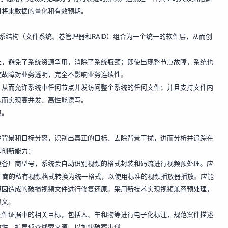
对将来数据的量化和有效预期。
系结构（文件系统、卷管理器和RAID）组合为一个统一的软件层，从而创
上，避免了系统资源争用，消除了系统瓶颈；即使出现整节点故障，系统也
使故障对业务透明，完全不影响业务连续性。
，从而允许系统中任何节点并发访问整个系统的任何文件；并且支持文件内
从而实现高并发、高性能读写。
点。
中背景和目标分离，识别出真正的目标、去除背景干扰，进而分析并追踪在
术创新能力：
设备厂商型号，系统会自动识别视频的格式封装和码流进行视频预处理。应
同厂商的私有视频格式转换为统一格式，以使用标准的视频播放器播放。应能
原因造成的破损视频文件进行修复还原。采用新技术实现视频兼容预处理，
意义。
案件证据中的相关目标，包括人、车和物等进行电子化标注，规范案件描述
效性，扩展侦查线索来源，以加快破案步伐。