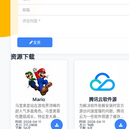
发表
资源下载
Mario
腾讯云软件源
马里奥是站在游戏界顶峰的
为解决软件依赖安装时官方
超人气多面角色。马里奥靠
源访问速度慢的问题，腾讯
吃蘑菇成长，特征是大鼻
云为一些软件搭建了缓存服
时间: 2026-04-11
时间: 2026-04-11
子、头戴帽子、身穿背带
务。您可以通过使用腾讯云
大小: 211.28KB
大小: 1MB
裤，还留着胡子。与他的双
软件源站来提升依赖包的安
下载: 56次
下载: 9次