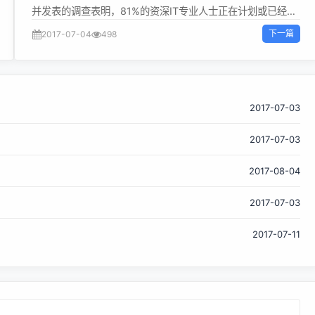
并发表的调查表明，81%的资深IT专业人士正在计划或已经迁
移到OpenStack私有云。多数受访者也非常关心安装是否困
下一篇
2017-07-04
498
难，是否会发生供应商锁定以及市场中是否缺乏 OpenStack
技能。 SUSE工程副总裁Ralf Flaxa表示：“我们认为总体的调
查结果显示了企业对OpenStack高度的信任和信心。客户也明
确表示关心如何集成和管理云基础设施的问题，这是可以理解
的。作为企业级OpenStack原创发行版供应商，SUSE推出了
2017-07-03
能够应对客户关心和挑战的生产就绪型OpenStack云解决方
2017-07-03
案，在这方面开辟出了一条具有示范性的道路。我们与
OpenStack项目和技术合作伙伴密切合作，在灵活性、选择、
2017-08-04
培训和支持方面达到了独一无二的水平，能够在帮助企业充分
利用私有云投资的同时避免他们所担心的各种限制。 该调查揭
2017-07-03
示了在迁移到私有云的过程中大型公司的喜好、采用程度和挑
战。总体上，该调查表明私有云具有以下特点： 普遍采用：
2017-07-11
90%的大型公司反映他们已经在业务中实施了至少一个私有
云。 高度信任：96%的受访者反映他们喜欢将云解决方案用
于业务关...