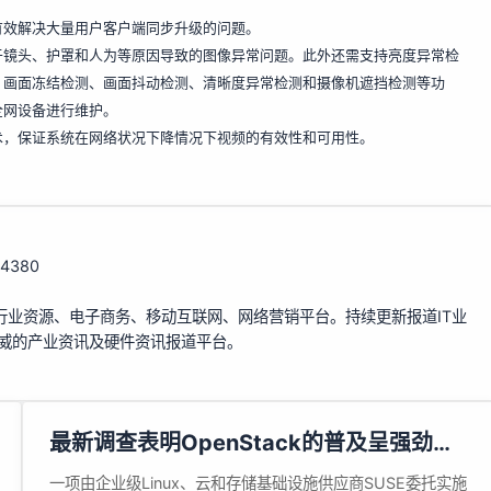
有效解决大量用户客户端同步升级的问题。
于镜头、护罩和人为等原因导致的图像异常问题。此外还需支持亮度异常检
、画面冻结检测、画面抖动检测、清晰度异常检测和摄像机遮挡检测等功
全网设备进行维护。
术，保证系统在网络状况下降情况下视频的有效性和可用性。
154380
行业资源、电子商务、移动互联网、网络营销平台。持续更新报道IT业
权威的产业资讯及硬件资讯报道平台。
最新调查表明OpenStack的普及呈强劲势
头，但复杂性依然存在
一项由企业级Linux、云和存储基础设施供应商SUSE委托实施