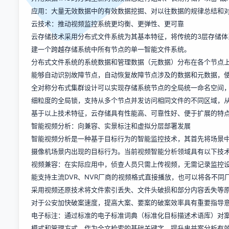
应用：大量无效数据中的有效数据挖掘、对以往数据的规律总结和
云技术：推动视频监控系统更均衡、更弹性、更可靠
云存储技术采用分布式文件系统为其基本特征，将传统的3层存储体
建一个跨越存储系统中所有节点的单一智能文件系统。
分布式文件系统的系统数据和管理数据（元数据）分布在各个节点
能够自动识别故障节点，自动恢复故障节点涉及的数据和元数据，
全对称分布式集群设计可以实现存储系统节点的全局统一命名空间
细粒度的全局锁，支持从多个节点并发访问相同文件的不同区域，
基于以上技术特征，云存储具有性能高、可靠性好、便于扩展的特
智能视频分析：向兼容、实景标注和虚拟分层部署发展
智能视频分析是一种基于目标行为的智能监控技术，其首先将场景
摄像机场景内出现的目标行为。当前视频智能分析领域具有以下技
视频兼容：在实际应用中，侦查人员只需上传视频，无需记录监控
能支持主流DVR、NVR厂商的视频格式直接播放，也可以将各不
采用视频还原技术将文件索引丢失、文件头破损和部分内容丢失等
对于公安加快破案速度，提高大案、要案的破案效率具有重要指导
电子标注：通过标准的电子标准词典（标准化目标描述术语库）对
模式和管理方式，作为全文检索的基础关键字，提升串并案分析有