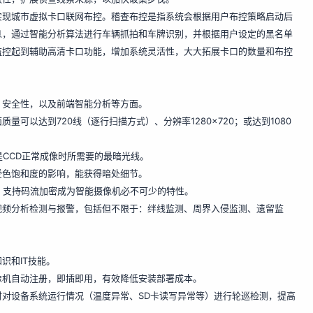
实现城市虚拟卡口联网布控。稽查布控是指系统会根据用户布控策略启动后
息，通过智能分析算法进行车辆抓拍和车牌识别，并根据用户设定的黑名单
监控起到辅助高清卡口功能，增加系统灵活性，大大拓展卡口的数量和布控
、安全性，以及前端智能分析等方面。
可以达到720线（逐行扫描方式）、分辨率1280×720；或达到1080
是CCD正常成像时所需要的最暗光线。
受色饱和度的影响，能获得暗处细节。
书、支持码流加密成为智能摄像机必不可少的特性。
视频分析检测与报警，包括但不限于：绊线监测、周界入侵监测、遗留监
识和IT技能。
像机自动注册，即插即用，有效降低安装部署成本。
对设备系统运行情况（温度异常、SD卡读写异常等）进行轮巡检测，提高