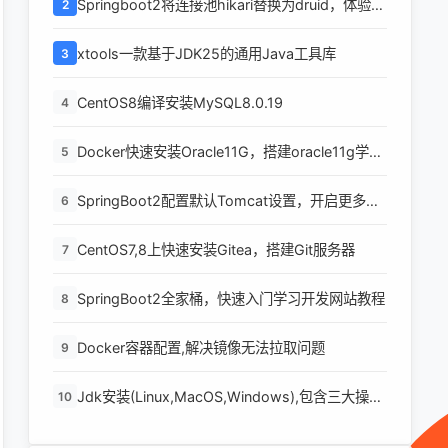
Springboot2将连接池hikari替换为druid，体验最
2
强大的数据库连接池
xtools一款基于JDK25的通用Java工具库
3
CentOS8编译安装MySQL8.0.19
4
Docker快速安装Oracle11G，搭建oracle11g学习
5
环境
SpringBoot2配置默认Tomcat设置，开启更多高
6
级功能
CentOS7,8上快速安装Gitea，搭建Git服务器
7
SpringBoot2全家桶，快速入门学习开发网站教程
8
Docker容器配置,解决镜像无法拉取问题
9
Jdk安装(Linux,MacOS,Windows),包含三大操作
10
系统的最全安装