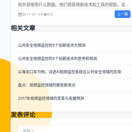
和外部使用什么数据。他们将获得新技术和工具的帮助，这些
新技术和工具是跨现场和异地环境的最佳数据放置和管理软
上一篇
2017-07-04
622
件。 以下是来自领先存储技术专家的预测，我们将在2017年
及以后看到云存储。 企业云存储预测 Hitachi Data Systems
相关文章
公司的CTO Hu Yoshida：大部分存储将最终迁移到云端。这
样做所带来的优势将被越来越多的人看到并接受。新的颠覆性
公司大多数都在云端，如Airbnb和Uber。他们改变了商业模
公共安全视频监控的5个创新技术大预测
式。传统企业正在做出反应。每个人都专注于数字化转型。 我
公共安全视频监控的5个创新技术的思考和预测
们在过去10年中看到的技术爆炸以及我们在IT方面获得的效率
并没有转化为产品和服务交付方面的生产力提高。尽管我们拥
以海关口岸为例，详述AI视频监控系统在公共安全领域的应用
有所有这些技术，但生产力已经下降。主要原因是我们没有以
新的方式使用这些技术。一家银行向我展示了他们的新移动贷
盘点：视频监控领域的那些新亮点
款应用程序，但它仍需要三个星期才能交付或批准贷款。这不
再只是关于技术。它更多地涉及到如何改变业务流程，以及如
2017年视频监控领域的变革与发展预测
何使人们更快地进行创新。 向云端转移的速度将会加快，购买
模式也将发生变化。云提供了一种按需购买模型，与合同不
同，我们将以结果为基础购买服务...
发表评论