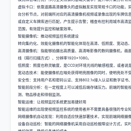
虚拟卡口：依靠道路高清摄像头的虚拟触发实现常规卡口的功能，
台分析节点，对前端所对应的高清摄像机视频或录像出现的车牌信
或自定义车牌库进行匹配，产生提示告警；稽查布控利用城市高清
范围，有效提升监控和破案效率。
智能摄像机：推动视频监控系统建设
转向集约化、效能化摄像机的智能化体现在高清、低照度、宽动态
高清摄像机：指能够拍摄出高质量、高清晰影像的数码摄像机，画面质量
线（隔行扫描方式）、分辨率1920×1080。
低照度：照度也称灵敏度，是CCD对环境光线的敏感程度，或者说
宽动态技术：能使摄像机在暗处获得明亮图像的同时，使明亮处不
安全性：支持用户名和密码认证、支持802.1x接入认证和数字证
智能前段分析：在一定程度上可以减低后端存储压力。前端的智能
测、物品移走和徘徊监测。
智能运维：让视频监控系统更加易捷好用
智能运维的出现使视频监控系统的使用者并不需要具备很强的专业知
网络摄像机自动发现：利用自适应快速部署技术，实现前端网络摄
设备自动巡检：智能的网络摄像机采用自动巡检报障设计方式，实时