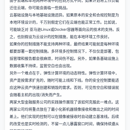
由于云端和本地两种环境中的控制方式不同，如果计划将工作负载
迁往云端，你可能会面临一些挑战。
云基础设施与本地基础设施迥异。如果原本的安全和合规控制是为
本地环境设计的，千万别假定它们在云端也能正常工作。比如说，
可能缺乏对 亚马逊Linux或Docker容器等面向云的技术的支持。反
之，也别假设为云设计的控制措施，能在本地环境工作良好。
如果你的控制措施不能支持两种环境，最终结果可能就是每种环境
都要部署一套控制措施。多环境多控制情况下，不仅仅是部署，包
括管理和报告都会很麻烦，时间伤不起。另外，如果各基础设施上
数据收集不持续，监管空白也会出现。
另外一个难点在于，弹性计算环境的动态特性。弹性计算环境中，
资产是按需求扩充的，随时可能上线和下线。你的安全控制要能适
应这种云资产快速创建和销毁的需求。否则，可见性空白和错误就
会随着主机的出现/消失而产生。
两家大型金融服务公司的实践操作展现了该如何克服此一难点。这
两家公司均将重点放在了最小化新机器镜像接收和推出之间的时间
差上。他们实现的控制可以在镜像被接收时自动建立基准线。后续
的改变也是实时检测的，不留一点儿暴露窗口时间，确保持续遵从