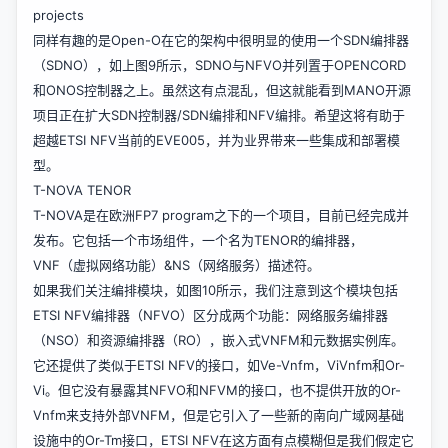
projects
同样有趣的是Open-O在它的架构中很明显的使用一个SDN编排器
（SDNO），如上图9所示，SDNO与NFVO并列置于OPENCORD
和ONOS控制器之上。虽然这有点混乱，但这就能看到MANO开源
项目正在扩大SDN控制器/SDN编排和NFV编排。希望这将有助于
超越ETSI NFV当前的EVE005，并为业界带来一些集成和部署模
型。
T-NOVA TENOR
T-NOVA是在欧洲FP7 program之下的一个项目，目前已经完成并
发布。它包括一个市场组件，一个名为TENOR的编排器，
VNF（虚拟网络功能）&NS（网络服务）描述符。
如果我们关注编排模块，如图10所示，我们注意到这个模块包括
ETSI NFV编排器（NFVO）区分成两个功能：网络服务编排器
（NSO）和资源编排器（RO），嵌入式VNFM和元数据实例库。
它还提供了类似于ETSI NFV的接口，如Ve-Vnfm，ViVnfm和Or-
Vi。但它没有暴露其NFVO和NFVM的接口，也不提供开放的Or-
Vnfm来支持外部VNFM，但是它引入了一些新的南向广域网基础
设施中的Or-Tm接口，ETSI NFV在这方面有点模糊但是我们假定它