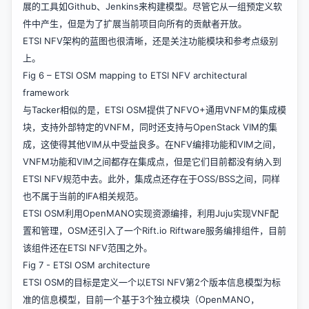
展的工具如Github、Jenkins来构建模型。尽管它从一组预定义软
件中产生，但是为了扩展当前项目向所有的贡献者开放。
ETSI NFV架构的蓝图也很清晰，还是关注功能模块和参考点级别
上。
Fig 6 – ETSI OSM mapping to ETSI NFV architectural
framework
与Tacker相似的是，ETSI OSM提供了NFVO+通用VNFM的集成模
块，支持外部特定的VNFM，同时还支持与OpenStack VIM的集
成，这使得其他VIM从中受益良多。在NFV编排功能和VIM之间，
VNFM功能和VIM之间都存在集成点，但是它们目前都没有纳入到
ETSI NFV规范中去。此外，集成点还存在于OSS/BSS之间，同样
也不属于当前的IFA相关规范。
ETSI OSM利用OpenMANO实现资源编排，利用Juju实现VNF配
置和管理，OSM还引入了一个Rift.io Riftware服务编排组件，目前
该组件还在ETSI NFV范围之外。
Fig 7 - ETSI OSM architecture
ETSI OSM的目标是定义一个以ETSI NFV第2个版本信息模型为标
准的信息模型，目前一个基于3个独立模块（OpenMANO，