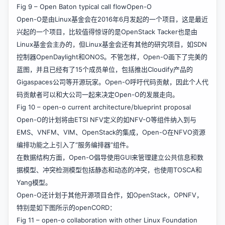
Fig 9 – Open Baton typical call flowOpen-O
Open-O是由Linux基金会在2016年6月发起的一个项目，这是最近
兴起的一个项目，比较值得惊讶的是OpenStack Tacker也是由
Linux基金会主办的，但Linux基金会还有其他的研究项目，如SDN
控制器OpenDaylight和ONOS。不管怎样，Open-O画下了完美的
蓝图，并且已经有了15个成员单位，包括推出Cloudify产品的
Gigaspaces公司等开源玩家。Open-O呼吁代码贡献，因此个人代
码贡献者可以和大公司一起来决定Open-O的发展走向。
Fig 10 – open-o current architecture/blueprint proposal
Open-O的计划将由ETSI NFV定义的如NFV-O等组件纳入到与
EMS、VNFM、VIM、OpenStack的集成，Open-O在NFVO资源
编排功能之上引入了“服务编排器”组件。
在数据结构方面，Open-O倡导使用GUI来管理建立公共信息和数
据模型、冲突检测模型包括静态和动态的冲突，也使用TOSCA和
Yang模型。
Open-O还计划于其他开源项目合作，如OpenStack，OPNFV，
特别是如下图所示的openCORD：
Fig 11 – open-o collaboration with other Linux Foundation