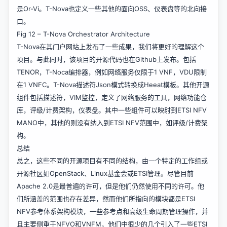
是Or-Vi。T-Nova也定义一些其他的面向OSS、仪表盘等的北向接
口。
Fig 12 – T-Nova Orchestrator Architecture
T-Nova在其门户网站上发布了一些成果，我们将更好的理解这个
项目。与此同时，该项目的开源代码也在Github上发布。包括
TENOR，T-Noca编排器，例如网络服务仅限于1 VNF，VDU限制
在1 VNFC。T-Nova描述符Json模式转换成Heeat模板。其他开源
组件包括描述符，VIM监控，定义了网络服务的工具，网络功能仓
库，评级/计费架构，仪表盘。其中一些组件可以映射到ETSI NFV
MANO中，其他的则没有纳入到ETSI NFV范围中，如评级/计费架
构。
总结
总之，这些不同的开源项目有不同的结构，由一个特定的工作组或
开源社区如OpenStack、Linux基金会或ETSI管理。尽管目前
Apache 2.0是最普遍的许可，但是他们仍然使用不同的许可。他
们所涵盖的范围也存在差异，然而他们所指向的模块都是ETSI
NFV参考体系架构模块，一些参考点和高级生命周期管理操作，并
且主要侧重于NFVO和VNFM，他们中很少的几个引入了一些ETSI