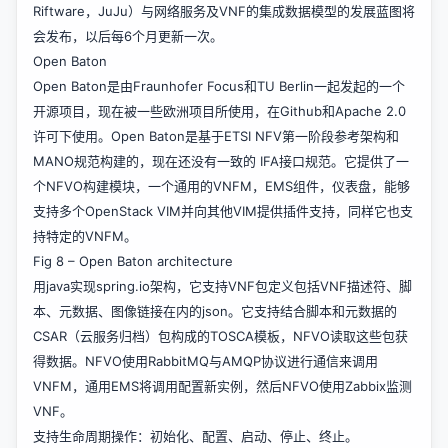
Riftware，JuJu）与网络服务及VNF的集成数据模型的发展蓝图将
会发布，以后每6个月更新一次。
Open Baton
Open Baton是由Fraunhofer Focus和TU Berlin一起发起的一个
开源项目，现在被一些欧洲项目所使用，在Github和Apache 2.0
许可下使用。Open Baton是基于ETSI NFV第一阶段参考架构和
MANO规范构建的，现在还没有一致的 IFA接口规范。它提供了一
个NFVO构建模块，一个通用的VNFM，EMS组件，仪表盘，能够
支持多个OpenStack VIM并向其他VIM提供插件支持，同样它也支
持特定的VNFM。
Fig 8 – Open Baton architecture
用java实现spring.io架构，它支持VNF包定义包括VNF描述符、脚
本、元数据、图像链接在内的json。它支持结合脚本和元数据的
CSAR（云服务归档）包构成的TOSCA模板，NFVO读取这些包获
得数据。NFVO使用RabbitMQ与AMQP协议进行通信来调用
VNFM，通用EMS将调用配置新实例，然后NFVO使用Zabbix监测
VNF。
支持生命周期操作：初始化、配置、启动、停止、终止。