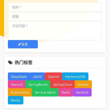
发表
热门标签
DeepSeek
Jdk25
OpenAi
HarmonyOS6
Nacos3
SpringBoot4
SpringCloud
Docker
Kubernetes
Service Mesh
Redis
Gemini3
Rocky