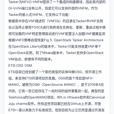
Tacker为NFVO-VNFM提供了一个集成的构建模块，因此其内部的
Or-Vnfm接口没有公开，但是它可以支持外部的VNFM。作为
Tacker的嵌入式VNFM，它支持以下功能：
数据库中存在VNF描述符（VNFDs）的目录在Tacker中VNF实例
化以及终止使用TOSCA进行热转译在实例化、更新、重启过程中使
用可加载的VNF特定管理驱动进行VNF配置注入加载VNF健康监测
根据VNFD策略自我恢复Fig 5. OpenStack Tacker Architecture
在OpenStack Liberty的版本中，Tacker只能支持放置VNF单个
OpenStack实例，到了Mitaka版本中，Tacker支持多OpenStack
VIM站点，即便有不同的版本。
ETSI OSG OSM
ETSI目前已经创建了一个新的类型的实体叫做OSG，即开源工作
组，来支持ETSI开源项目的发展。OSG的首个项目是NFV-
MANO，被称为OSM（OpenSource MANO），是于2016年4月
问世。它将一些已经存在了一段时间的组件聚集到一起，典型的是
Telefonica的OpenMANO项目，Rift.io riftware软件和Canonical
Juju charms软件。所有这些项目都已经在Github上开源，尽管
ETSI一直以来致力于标准规范，但到目前为止它仍然是通过开源发