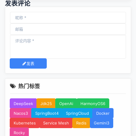
发表评论
发表
热门标签
DeepSeek
Jdk25
OpenAi
HarmonyOS6
Nacos3
SpringBoot4
SpringCloud
Docker
Kubernetes
Service Mesh
Redis
Gemini3
Rocky