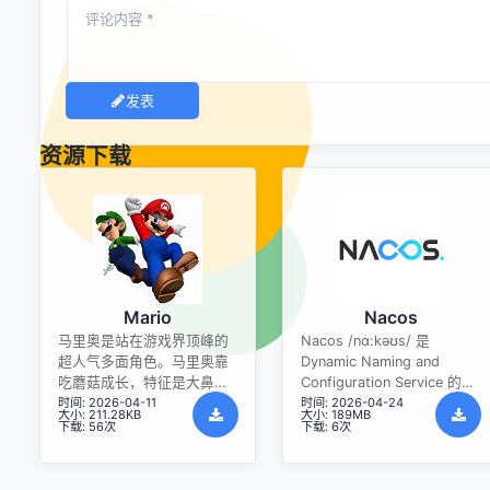
发表
资源下载
Mario
Nacos
马里奥是站在游戏界顶峰的
Nacos /nɑ:kəʊs/ 是
超人气多面角色。马里奥靠
Dynamic Naming and
吃蘑菇成长，特征是大鼻
Configuration Service 的首
时间: 2026-04-11
时间: 2026-04-24
子、头戴帽子、身穿背带
字母简称，一个易于构建 AI
大小: 211.28KB
大小: 189MB
裤，还留着胡子。与他的双
Agent 应用的动态服务发
下载: 56次
下载: 6次
胞胎兄弟路易基一起，长年
现、配置管理和AI智能体管
担任任天堂的招牌角色。
理平台。Nacos 致力于帮助
您发现、配置和管理微服务