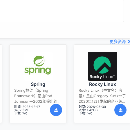
更多资源
Spring
Rocky Linux
Spring框架（Spring
Rocky Linux（中文名：洛
Framework）是由Rod
基）是由Gregory Kurtzer于
Johnson于2002年提出的开
2020年12月发起的企业级
时间: 2025-12-17
时间: 2026-05-30
源Java企业级应用框架，旨
Linux发行版，作为CentOS
大小: 5MB
大小: 1.42GB
在通过使用JavaBean替代传
稳定版停止维护后与
下载: 1次
下载: 5次
统EJB实现方式降低企业级
RHEL（Red Hat Enterprise
编程开发的复杂性。该框架
Linux）完全兼容的开源替代
基于简单性、可测试性和松
方案，由社区拥有并管理，