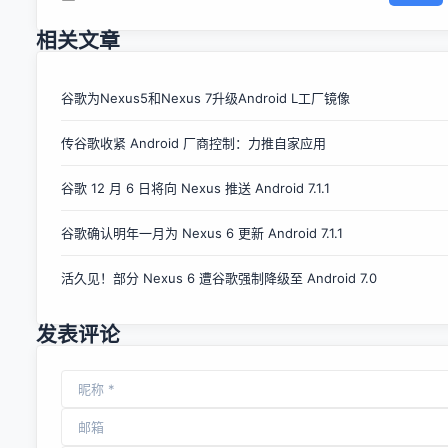
锁屏密码的前提下访问手机内置软件。这也就意味着，如果是
陌生人拿到了你的手机，里面的照片、联系人 等信息都会毫无
相关文章
秘密可言。今年的 iOS 9，也逃不过这个“诅咒”。威锋网消
息，目前已经有用户发现，升级 iOS 9 之后只要通过一些小手
段，就可以绕过密码访问设备上的相册以及联系人，其具体步
谷歌为Nexus5和Nexus 7升级Android L工厂镜像
骤按顺序如下： -随意输入错误的四位数密码，连续输入四次
传谷歌收紧 Android 厂商控制：力推自家应用
（记住，如果连续输错五次，设备都会被暂时锁定） -第五次
输入密码时，先随意输入三个错误数字，在输入第四位数密码
谷歌 12 月 6 日将向 Nexus 推送 Android 7.1.1
的同时长按 Home 键召唤 Siri -由于连续输错五次密码，此时
设备被暂时锁定，不过 Siri 已先被激活 -询问 Siri 现在时刻 -
谷歌确认明年一月为 Nexus 6 更新 Android 7.1.1
在 Siri 的回答界面上点击时钟图标，进入“时钟”程序 -点击“时
钟”程序右上角的“+”图标 -在选取城市的搜索栏里随便输入一
活久见！部分 Nexus 6 遭谷歌强制降级至 Android 7.0
个地名 -点击搜索栏空白处，召唤出复制/粘贴菜单，然后点击
“全选”→“分享” -在“分享”界面中点击...
发表评论