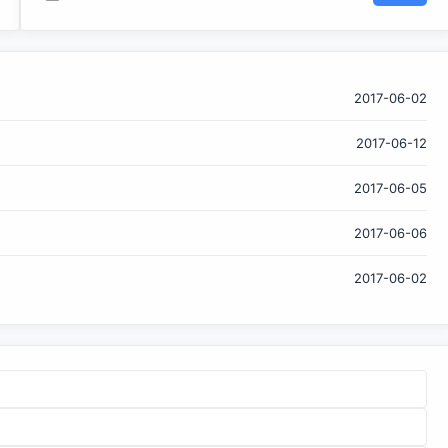
的加强（集成 PaX），来自 CyanogenMod 的衍生，不依赖
于 Google 服务，使用 dm-verity 实现的安全启动。 文章转
载自 开源中国社区 [http://www.oschina.net]
2017-06-02
2017-06-12
2017-06-05
2017-06-06
2017-06-02