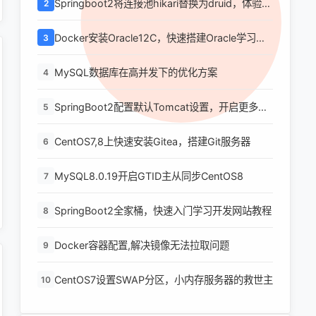
Springboot2将连接池hikari替换为druid，体验最
2
强大的数据库连接池
Docker安装Oracle12C，快速搭建Oracle学习环
3
境
MySQL数据库在高并发下的优化方案
4
SpringBoot2配置默认Tomcat设置，开启更多高
5
级功能
CentOS7,8上快速安装Gitea，搭建Git服务器
6
MySQL8.0.19开启GTID主从同步CentOS8
7
SpringBoot2全家桶，快速入门学习开发网站教程
8
Docker容器配置,解决镜像无法拉取问题
9
CentOS7设置SWAP分区，小内存服务器的救世主
10