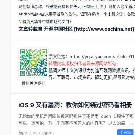
现在有消息称，谷歌将花费10亿美元巨资吸引手机厂商加入这个新项目。
Android店中店来展示谷歌的软件。但现在仍有一个未解之谜：谷歌将如
品将负责填补中端市场的空白？
文章转载自 开源中国社区 [
http://www.oschina.net]
原文链接：
https://yq.aliyun.com/articles/
转载内容版权归作者及来源网站所有！
低调大师中文资讯倾力打造互联网数据资讯、
界、互联网、市场资讯、驱动更新,是最及时
微信关注我们
iOS 9 又有漏洞：教你如何绕过密码看相册
无论你的手机是用四位数密码锁住了还是用Touch ID锁住了都
可以。真可怕，万一里面有不可告人的内容呢？ 过去的每一年
iOS 更新换代，我们都会见到类似的报告：用户可以在不输入
上一篇
2017-06-07
707