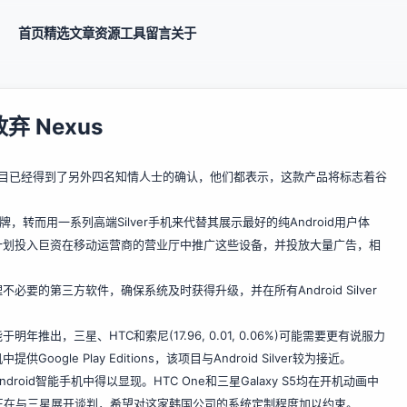
首页
精选
文章
资源
工具
留言
关于
放弃 Nexus
lver项目已经得到了另外四名知情人士的确认，他们都表示，这款产品将标志着谷
s品牌，转而用一系列高端Silver手机来代替其展示最好的纯Android用户体
计划投入巨资在移动运营商的营业厅中推广这些设备，并投放大量广告，相
的第三方软件，确保系统及时获得升级，并在所有Android Silver
明年推出，三星、HTC和索尼(17.96, 0.01, 0.06%)可能需要更有说服力
e Play Editions，该项目与Android Silver较为接近。
id智能手机中得以显现。HTC One和三星Galaxy S5均在开机动画中
道称，谷歌正在与三星展开谈判，希望对这家韩国公司的系统定制程度加以约束。