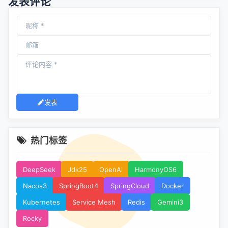
发表评论
发表
热门标签
DeepSeek
Jdk25
OpenAi
HarmonyOS6
Nacos3
SpringBoot4
SpringCloud
Docker
Kubernetes
Service Mesh
Redis
Gemini3
Rocky