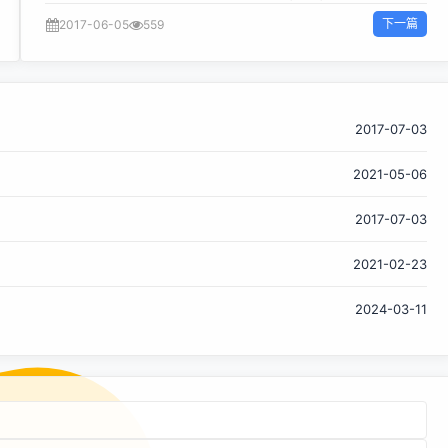
一漏洞包含两个 bug，可通过 MP3 音频及 MP4 视频，植入
下一篇
2017-06-05
559
来自攻击者的恶意代码。Stagefright 2.0 可以影响 14 亿
Android 系统用户，但值得庆幸的是，目前暂未发现黑客利用
它发起攻击。 这已不是 Stagefright 的第一个漏洞
Stagefright 本身并不是一种漏洞，而是 Android 操作系统的
核心组成框架之一，主要用来处理、播放和记录多媒体文件。
2017-07-03
因为 Stagefright 框架可以处理操作系统接收的任何媒体文
2021-05-06
件，所以也给黑客提供了多种侵入用户手机的方法。 在今年 7
月份，Joshua Drake 就已经在 Stagefright 框架中发现了该
2017-07-03
漏洞的第一个版本，不过它的工作原理与 Stagefright 2.0 版
本漏洞不同，我们也曾进行报道： 它的厉害之处在于，黑客只
2021-02-23
需要知道你的手机号码，发一条彩信就可以入侵用户的手机，
在远端执行代码读取、控制你手机中的内容，甚至不需...
2024-03-11