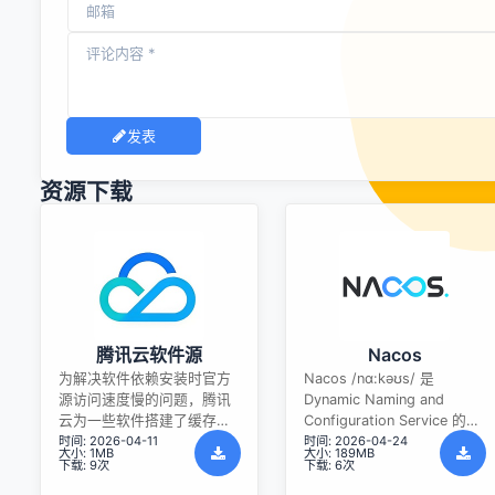
发表
资源下载
腾讯云软件源
Nacos
为解决软件依赖安装时官方
Nacos /nɑ:kəʊs/ 是
源访问速度慢的问题，腾讯
Dynamic Naming and
云为一些软件搭建了缓存服
Configuration Service 的首
时间: 2026-04-11
时间: 2026-04-24
务。您可以通过使用腾讯云
字母简称，一个易于构建 AI
大小: 1MB
大小: 189MB
软件源站来提升依赖包的安
Agent 应用的动态服务发
下载: 9次
下载: 6次
装速度。为了方便用户自由
现、配置管理和AI智能体管