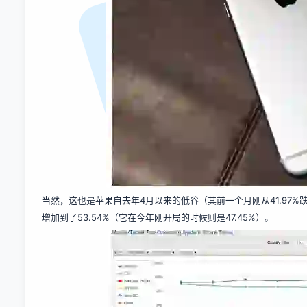
当然，这也是苹果自去年4月以来的低谷（其前一个月刚从41.97%跌到了
增加到了53.54%（它在今年刚开局的时候则是47.45%）。