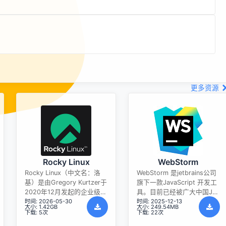
更多资源
Rocky Linux
WebStorm
Rocky Linux（中文名：洛
WebStorm 是jetbrains公司
基）是由Gregory Kurtzer于
旗下一款JavaScript 开发工
2020年12月发起的企业级
具。目前已经被广大中国JS
时间: 2026-05-30
时间: 2025-12-13
Linux发行版，作为CentOS
开发者誉为“Web前端开发神
大小: 1.42GB
大小: 249.54MB
稳定版停止维护后与
器”、“最强大的HTML5编辑
下载: 5次
下载: 22次
RHEL（Red Hat Enterprise
器”、“最智能的JavaScript