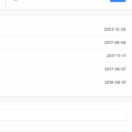
览。Microsoft透露，该版本将在明年年初达到稳定状态。与
其他压缩算法相比，Microsoft认为该算法能将压缩率提升
20%以上，从而能够在不增加客户端CPU消耗的前提下提升页
面加载时间。 根据Google提供的信息，Brotli算法使用了一种
全新的数据格式，这使得它无法与Deflate兼容，但是却能保
2023-12-29
证更高的压缩率。尤其需要注意的是，Google声称Brotli在解
2017-06-06
压缩时基本和zlib一样快，同时在坎特伯雷语料库
（Canterbury Corpus）上提供了比LZMA和bzip2更好的压
2017-11-11
缩率。Brotli看起来非常适合Web（例如Web资产的离线编码
和在线解码）和Android APKs。Google声称该算法与他们自
2017-06-07
己的Zopfli算法相比压缩率提升了20%到26%，与任何deflate
算法相比其压缩率也是最优的。 去年，Apple和Facebook都
2016-08-31
开源了他们新的...