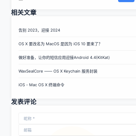
例为79%。报告称，去年Android恶意软件数量从2012年的
238个增加到804个。除了Android和塞班外，F-Secure并未
相关文章
在其他移动平台上发现新威胁。 在F-Secure去年下半年检测
出的、Android恶意软件最多的前十个国家中，沙特阿拉伯和
印度的恶意软件数量占到了75%，前者为42%，后者为
告别 2023，迎接 2024
33%。相比之下，美国的该比例为5%，该报告中所包括的五
OS X 要改名为 MacOS 是因为 iOS 10 要来了？
个欧洲国家的Android恶意软件数量合计为15%。 报告指出，
第三方应用商店是Android恶意软件泛滥的地方。中国用户常
做好准备，让你的短信应用迎接Android 4.4(KitKat)
用的安智、木蚂蚁、百度和优亿等四大应用商店监测样本中，
恶意软件所占比例低于10%。 在所有应用商店中，恶意软件比
WaxSealCore —— OS X Keychain 服务封装
例最高的是Android159，33.3%的应用被视为恶意软件。而
该比例最低的是Google Play，仅为0.1%。 F-Secure认为，
iOS - Mac OS X 终端命令
这很可能是因为Google Play及时删除恶意程序所致。 文章转
载自...
发表评论