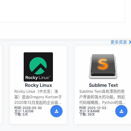
更多资源
Rocky Linux
Sublime Text
Rocky Linux（中文名：洛
Sublime Text具有漂亮的用
基）是由Gregory Kurtzer于
户界面和强大的功能，例如
2020年12月发起的企业级
代码缩略图，Python的插
时间: 2026-05-30
时间: 2025-12-03
Linux发行版，作为CentOS
件，代码段等。还可自定义
大小: 1.42GB
大小: 9.84MB
稳定版停止维护后与
键绑定，菜单和工具栏。
下载: 5次
下载: 39次
RHEL（Red Hat Enterprise
Sublime Text 的主要功能包
Linux）完全兼容的开源替代
括：拼写检查，书签，完整
方案，由社区拥有并管理，
的 Python API ， Goto 功