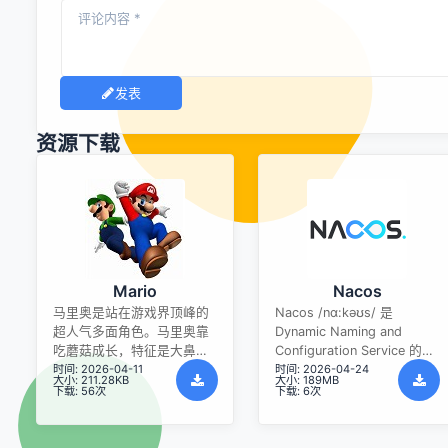
发表
资源下载
Mario
Nacos
马里奥是站在游戏界顶峰的
Nacos /nɑ:kəʊs/ 是
超人气多面角色。马里奥靠
Dynamic Naming and
吃蘑菇成长，特征是大鼻
Configuration Service 的首
时间: 2026-04-11
时间: 2026-04-24
子、头戴帽子、身穿背带
字母简称，一个易于构建 AI
大小: 211.28KB
大小: 189MB
裤，还留着胡子。与他的双
Agent 应用的动态服务发
下载: 56次
下载: 6次
胞胎兄弟路易基一起，长年
现、配置管理和AI智能体管
担任任天堂的招牌角色。
理平台。Nacos 致力于帮助
您发现、配置和管理微服务