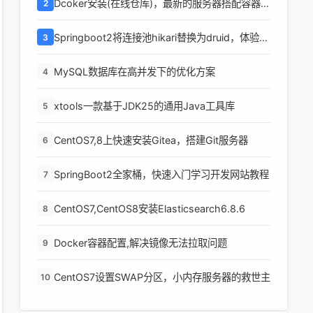
Dcoker安装(在线仓库)，最新的服务器搭配容器使
2
用
Springboot2将连接池hikari替换为druid，体验最
3
强大的数据库连接池
MySQL数据库在高并发下的优化方案
4
xtools一款基于JDK25的通用Java工具库
5
CentOS7,8上快速安装Gitea，搭建Git服务器
6
SpringBoot2全家桶，快速入门学习开发网站教程
7
CentOS7,CentOS8安装Elasticsearch6.8.6
8
Docker容器配置,解决镜像无法拉取问题
9
CentOS7设置SWAP分区，小内存服务器的救世主
10