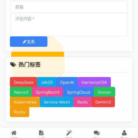
发表
热门标签
DeepSeek
Jdk25
OpenAi
HarmonyOS6
Nacos3
SpringBoot4
SpringCloud
Docker
Kubernetes
Service Mesh
Redis
Gemini3
Rocky