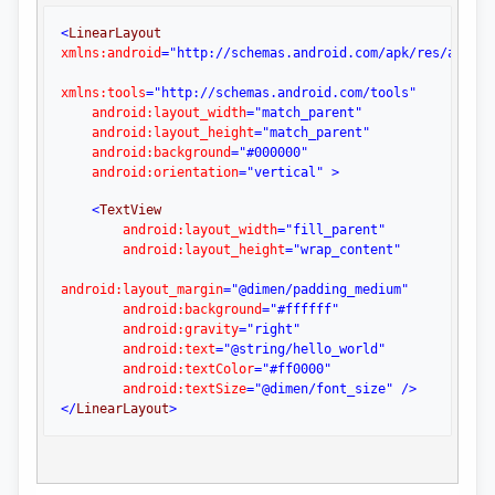
<
LinearLayout 
xmlns:android
="http://schemas.android.com/apk/res/androi
xmlns:tools
="http://schemas.android.com/tools"
    android:layout_width
="match_parent"
    android:layout_height
="match_parent"
    android:background
="#000000"
    android:orientation
="vertical"
>
<
TextView

android:layout_width
="fill_parent"
        android:layout_height
="wrap_content"
android:layout_margin
="@dimen/padding_medium"
        android:background
="#ffffff"
        android:gravity
="right"
        android:text
="@string/hello_world"
        android:textColor
="#ff0000"
        android:textSize
="@dimen/font_size"
/>
</
LinearLayout
>