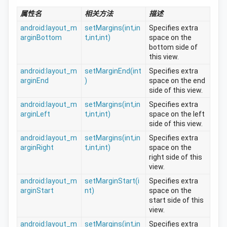
属性名
相关方法
描述
android:layout_m
setMargins(int,in
Specifies extra 
arginBottom
t,int,int)
space on the 
bottom side of 
this view.
android:layout_m
setMarginEnd(int
Specifies extra 
arginEnd
)
space on the end 
side of this view.
android:layout_m
setMargins(int,in
Specifies extra 
arginLeft
t,int,int)
space on the left 
side of this view.
android:layout_m
setMargins(int,in
Specifies extra 
arginRight
t,int,int)
space on the 
right side of this 
view.
android:layout_m
setMarginStart(i
Specifies extra 
arginStart
nt)
space on the 
start side of this 
view.
android:layout_m
setMargins(int,in
Specifies extra 