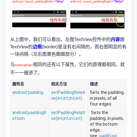
android:layout_paddingRight
=
"0dip"
android:layout_paddingRight
=
"50dip"
从上图中，我们可以看出，左图TextView控件中的
内容
跟
TextView的
边框
(border)是没有右间隔的，而右图明显的有
一块间隔（见右图黄色圈圈部分）。
与
相同的还有以下属性，它们的原理都相同，就
paddingRight
不一一细讲了。
属性名
相关方法
描述
android:padding
setPaddingRelati
Sets the padding, 
ve(int,int,int,int)
in pixels, of all 
four edges.
android:paddingB
setPaddingRelati
Sets the 
ottom
ve(int,int,int,int)
padding, in pixels, 
of the bottom 
edge; 
see
.
padding